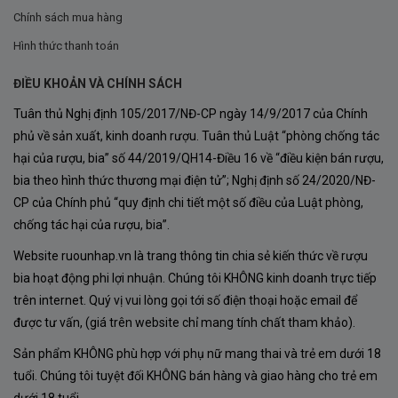
Chính sách mua hàng
riêng biệt cho rượu vang.
Hình thức thanh toán
Tasmania
: Đây là một trong những vùng nho mát mẻ
ĐIỀU KHOẢN VÀ CHÍNH SÁCH
nhất tại Úc, nổi tiếng với khí hậu ôn đới và những cơn
mưa nhẹ nhàng. Chính điều kiện khí hậu này đã giúp
Tuân thủ Nghị định 105/2017/NĐ-CP ngày 14/9/2017 của Chính
phủ về sản xuất, kinh doanh rượu. Tuân thủ Luật “phòng chống tác
những trái nho Chardonnay tại Tasmania phát triển
hại của rượu, bia” số 44/2019/QH14-Điều 16 về “điều kiện bán rượu,
hương vị tuyệt vời với độ axit hoàn hảo, mang đến sự
bia theo hình thức thương mại điện tử”; Nghị định số 24/2020/NĐ-
tươi mới và thanh khiết cho rượu vang.
CP của Chính phủ “quy định chi tiết một số điều của Luật phòng,
chống tác hại của rượu, bia”.
Tumbarumba
: Vùng nho Tumbarumba nằm ở phía
nam New South Wales, với độ cao trung bình 500-
Website ruounhap.vn là trang thông tin chia sẻ kiến thức về rượu
bia hoạt động phi lợi nhuận. Chúng tôi KHÔNG kinh doanh trực tiếp
800 mét so với mực nước biển, là một trong những
trên internet. Quý vị vui lòng gọi tới số điện thoại hoặc email để
khu vực sản xuất nho Chardonnay hàng đầu tại Úc.
được tư vấn, (giá trên website chỉ mang tính chất tham khảo).
Điều kiện khí hậu tại đây rất lý tưởng cho việc trồng
Sản phẩm KHÔNG phù hợp với phụ nữ mang thai và trẻ em dưới 18
nho với mùa hè mát mẻ và mùa đông lạnh giá, giúp
tuổi. Chúng tôi tuyệt đối KHÔNG bán hàng và giao hàng cho trẻ em
nho giữ được độ chua cân bằng và hương trái cây