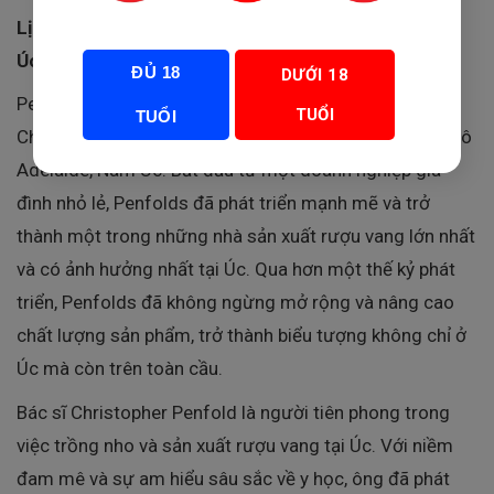
Lịch Sử Và Di Sản Penfolds – Tượng Đài Rượu Vang
Úc
ĐỦ 18
DƯỚI 18
Penfolds được thành lập vào năm 1844 bởi bác sĩ
TUỔI
TUỔI
Christopher và Mary Penfold, tại khu vực Magill, ngoại ô
Adelaide, Nam Úc. Bắt đầu từ một doanh nghiệp gia
đình nhỏ lẻ, Penfolds đã phát triển mạnh mẽ và trở
thành một trong những nhà sản xuất rượu vang lớn nhất
và có ảnh hưởng nhất tại Úc. Qua hơn một thế kỷ phát
triển, Penfolds đã không ngừng mở rộng và nâng cao
chất lượng sản phẩm, trở thành biểu tượng không chỉ ở
Úc mà còn trên toàn cầu.
Bác sĩ Christopher Penfold là người tiên phong trong
việc trồng nho và sản xuất rượu vang tại Úc. Với niềm
đam mê và sự am hiểu sâu sắc về y học, ông đã phát