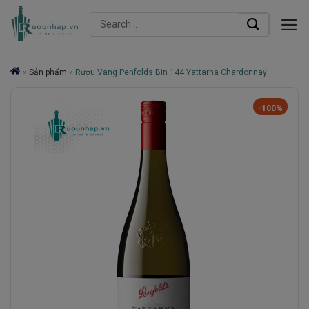
Skip
Search
to
for:
content
»
Sản phẩm
»
Rượu Vang Penfolds Bin 144 Yattarna Chardonnay
-100%