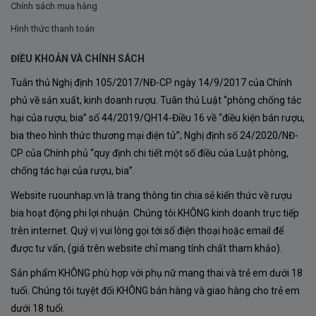
Chính sách mua hàng
Hình thức thanh toán
Riesling không quá béo, không ngậy như Chardonnay ủ
gỗ, mà thiên về
tươi – sắc bén – giàu khoáng
, cực hợp
ĐIỀU KHOẢN VÀ CHÍNH SÁCH
với
ẩm thực Việt Nam
, nhất là hải sản và món chua nhẹ.
Tuân thủ Nghị định 105/2017/NĐ-CP ngày 14/9/2017 của Chính
phủ về sản xuất, kinh doanh rượu. Tuân thủ Luật “phòng chống tác
hại của rượu, bia” số 44/2019/QH14-Điều 16 về “điều kiện bán rượu,
bia theo hình thức thương mại điện tử”; Nghị định số 24/2020/NĐ-
CP của Chính phủ “quy định chi tiết một số điều của Luật phòng,
chống tác hại của rượu, bia”.
Website ruounhap.vn là trang thông tin chia sẻ kiến thức về rượu
bia hoạt động phi lợi nhuận. Chúng tôi KHÔNG kinh doanh trực tiếp
trên internet. Quý vị vui lòng gọi tới số điện thoại hoặc email để
được tư vấn, (giá trên website chỉ mang tính chất tham khảo).
Sản phẩm KHÔNG phù hợp với phụ nữ mang thai và trẻ em dưới 18
tuổi. Chúng tôi tuyệt đối KHÔNG bán hàng và giao hàng cho trẻ em
dưới 18 tuổi.