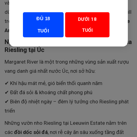
và thanh lịch. Nếu bạn đang tìm một chai vang trắng
dùng trong tiệc, hải sản, quà tặng hoặc đơn giản để chill
ĐỦ 18
DƯỚI 18
trong buổi tối nhẹ nhàng – Rượu Vang
Leeuwin Estate
Art Series Riesling
là lựa chọn khó có đối thủ.
TUỔI
TUỔI
Nguồn gốc – Margaret River, thiên đường của
Riesling tại Úc
Margaret River là một trong những vùng sản xuất rượu
vang danh giá nhất nước Úc, nơi sở hữu:
✔ Khí hậu mát mẻ, gió biển thổi quanh năm
✔ Đất đá sỏi & khoáng chất phong phú
✔ Biên độ nhiệt ngày – đêm lý tưởng cho Riesling phát
triển
Những vườn nho Riesling tại Leeuwin Estate nằm trên
các
đồi dốc sỏi đá
, nơi rễ cây ăn sâu xuống tầng đất