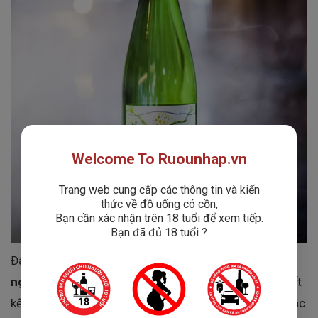
Welcome To Ruounhap.vn
Trang web cung cấp các thông tin và kiến
thức về đồ uống có cồn,
Bạn cần xác nhận trên 18 tuổi để xem tiếp.
Bạn đã đủ 18 tuổi ?
Đây không chỉ đơn thuần là rượu, mà là
một tác phẩm
nghệ thuật trong hình hài của một chai vang
, từ thiết
kế nhãn
Art Series
cho đến hương vị tinh gọn, chuẩn xác