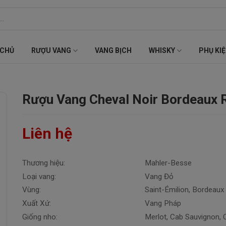
 CHỦ
RƯỢU VANG
VANG BỊCH
WHISKY
PHỤ KI
Rượu Vang Cheval Noir Bordeaux 
Liên hệ
Thương hiệu:
Mahler-Besse
Loại vang:
Vang Đỏ
Vùng:
Saint-Émilion, Bordeaux
Xuất Xứ:
Vang Pháp
Giống nho:
Merlot, Cab Sauvignon, 