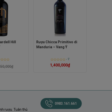
rdell Hill
Rượu Chicca Primitivo di
T
Manduria – Vang Ý
-
Ý
d
Rated
1,400,000
₫
150,000
₫
0
out
of
5
0983.161.661
nh rượu. Tuân thủ