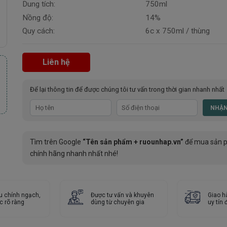
Dung tích:
750ml
Nồng độ:
14%
Quy cách:
6c x 750ml / thùng
Liên hệ
Để lại thông tin để được chúng tôi tư vấn trong thời gian nhanh nhất
Tìm trên Google
“Tên sản phẩm + ruounhap.vn”
để mua sản 
chính hãng nhanh nhất nhé!
u chính ngạch,
Được tư vấn và khuyên
Giao h
c rõ ràng
dùng từ chuyên gia
uy tín