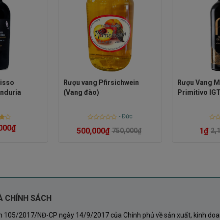
 của quả nho.
 canh tác bền vững:
ng thoáng.
isso
Rượu vang Pfirsichwein
Rượu Vang Ma
 dụng ánh nắng sáng.
anduria
(Vang đào)
Primitivo IG
ái tự nhiên.
-
Đức
Rated
Rate
000
₫
1
₫
500,000
₫
2,
750,000
₫
ang Cheval Noir Bordeaux Rouge
t
0
0
out
out
of
of
5
5
hời điểm chín tối ưu, sau đó được chọn lọc kỹ càng
À CHÍNH SÁCH
nh 105/2017/NĐ-CP ngày 14/9/2017 của Chính phủ về sản xuất, kinh doa