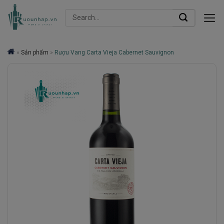
Skip
Search
to
for:
content
»
Sản phẩm
»
Rượu Vang Carta Vieja Cabernet Sauvignon