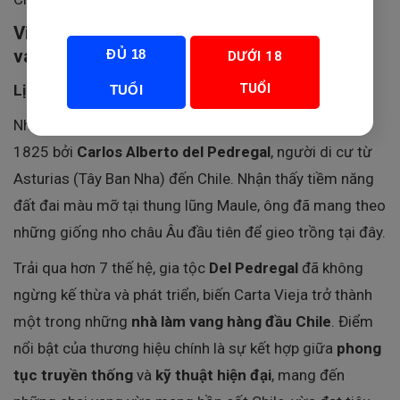
Vina Carta Vieja – Bô lão của ngành rượu
vang Chile
ĐỦ 18
DƯỚI 18
TUỔI
Lịch sử lâu đời
TUỔI
Nhà sản xuất
Vina Carta Vieja
được thành lập từ năm
1825 bởi
Carlos Alberto del Pedregal
, người di cư từ
Asturias (Tây Ban Nha) đến Chile. Nhận thấy tiềm năng
đất đai màu mỡ tại thung lũng Maule, ông đã mang theo
những giống nho châu Âu đầu tiên để gieo trồng tại đây.
Trải qua hơn 7 thế hệ, gia tộc
Del Pedregal
đã không
ngừng kế thừa và phát triển, biến Carta Vieja trở thành
một trong những
nhà làm vang hàng đầu Chile
. Điểm
nổi bật của thương hiệu chính là sự kết hợp giữa
phong
tục truyền thống
và
kỹ thuật hiện đại
, mang đến