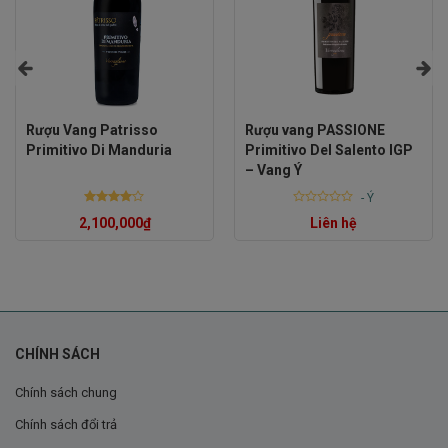
Rượu Vang Patrisso
Rượu vang PASSIONE
Primitivo Di Manduria
Primitivo Del Salento IGP
– Vang Ý
-
Ý
Rated
Rated
2,100,000
₫
Liên hệ
4.00
out
0
of 5
out
of
5
Quy trình sản xuất Rượu Vang Carta Vieja
CHÍNH SÁCH
Cabernet Sauvignon
Chính sách chung
Để tạo nên một chai Rượu Vang
Carta Vieja Cabernet
Chính sách đổi trả