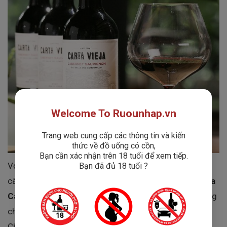
Welcome To Ruounhap.vn
Trang web cung cấp các thông tin và kiến
thức về đồ uống có cồn,
Bạn cần xác nhận trên 18 tuổi để xem tiếp.
Với màu đỏ ruby quyến rũ, hương thơm tinh tế của trái
Bạn đã đủ 18 tuổi ?
cây chín mọng và hậu vị dài lâu, Rượu Vang
Carta Vieja
Cabernet Sauvignon
luôn nằm trong danh sách những
chai vang được yêu thích nhất dành cho tín đồ vang
Chile trên toàn thế giới.