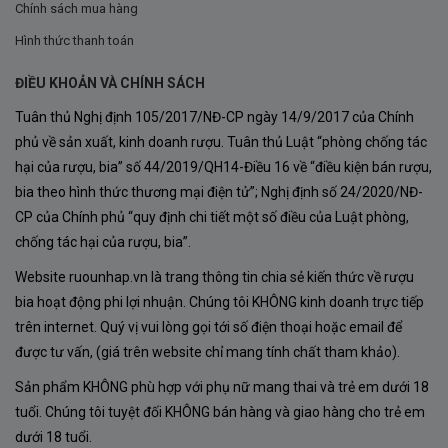
Sauvignon
chất lượng, nhà làm vang đã tuân thủ quy
Chính sách mua hàng
trình sản xuất nghiêm ngặt, kết hợp giữa
truyền thống
Hình thức thanh toán
lâu đời
và
công nghệ hiện đại
:
ĐIỀU KHOẢN VÀ CHÍNH SÁCH
Thu hoạch nho
Tuân thủ Nghị định 105/2017/NĐ-CP ngày 14/9/2017 của Chính
phủ về sản xuất, kinh doanh rượu. Tuân thủ Luật “phòng chống tác
Rượu vang được làm từ
100% giống nho
hại của rượu, bia” số 44/2019/QH14-Điều 16 về “điều kiện bán rượu,
Cabernet Sauvignon
– giống nho đỏ trứ
bia theo hình thức thương mại điện tử”; Nghị định số 24/2020/NĐ-
danh, được trồng tại
Loncomilla Valley
,
CP của Chính phủ “quy định chi tiết một số điều của Luật phòng,
chống tác hại của rượu, bia”.
một tiểu vùng thuộc
Maule Valley, Chile
.
Website ruounhap.vn là trang thông tin chia sẻ kiến thức về rượu
Nho được thu hoạch thủ công vào thời
bia hoạt động phi lợi nhuận. Chúng tôi KHÔNG kinh doanh trực tiếp
điểm chín rộ nhất để đảm bảo độ ngọt, độ
trên internet. Quý vị vui lòng gọi tới số điện thoại hoặc email để
chua và cấu trúc tannin cân bằng.
được tư vấn, (giá trên website chỉ mang tính chất tham khảo).
Sản phẩm KHÔNG phù hợp với phụ nữ mang thai và trẻ em dưới 18
Sơ tuyển và nghiền ép
tuổi. Chúng tôi tuyệt đối KHÔNG bán hàng và giao hàng cho trẻ em
dưới 18 tuổi.