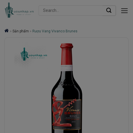
Skip
Search
to
for:
content
»
Sản phẩm
»
Rượu Vang Vivanco Brunes