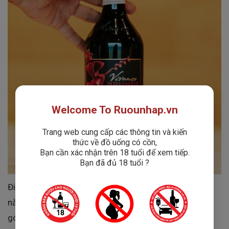
Welcome To Ruounhap.vn
Trang web cung cấp các thông tin và kiến
thức về đồ uống có cồn,
Bạn cần xác nhận trên 18 tuổi để xem tiếp.
Bạn đã đủ 18 tuổi ?
Điều làm nên sự khác biệt của chai vang này không chỉ
nằm ở giống nho Tempranillo danh tiếng mà còn ở sự
góp mặt của Maturana Tinta – một giống nho bản địa