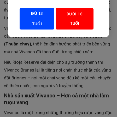
quý hiếm từng gần như biến mất khỏi Rioja. Sự kết hợp
ấy mang đến một phong cách vừa cổ điển vừa hiện đại,
ĐỦ 18
DƯỚI 18
tươi trẻ nhưng giàu chiều sâu.
TUỔI
TUỔI
Vivanco Brunes còn là một trong những dòng vang cao
cấp được chứng nhận
Organic (Hữu cơ)
và
Vegan
(Thuần chay)
, thể hiện định hướng phát triển bền vững
mà nhà Vivanco đã theo đuổi trong nhiều năm.
Nếu Rioja Reserva đại diện cho sự trưởng thành thì
Vivanco Brunes lại là tiếng nói chân thực nhất của vùng
đất Briones – nơi mỗi chai vang đều kể một câu chuyện
về thiên nhiên, con người và truyền thống.
Nhà sản xuất Vivanco – Hơn cả một nhà làm
rượu vang
Vivanco là một trong những thương hiệu rượu vang đặc