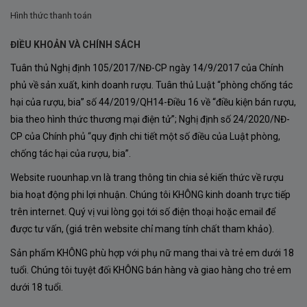
Vivanco Brunes không phải là một chai Rioja thông
Hình thức thanh toán
thường.
ĐIỀU KHOẢN VÀ CHÍNH SÁCH
Đây là dòng
Vinos de Pueblo
, nghĩa là toàn bộ nho đều
Tuân thủ Nghị định 105/2017/NĐ-CP ngày 14/9/2017 của Chính
đến từ một địa danh duy nhất.
phủ về sản xuất, kinh doanh rượu. Tuân thủ Luật “phòng chống tác
Những trái nho được tuyển chọn từ hai vườn hữu cơ nổi
hại của rượu, bia” số 44/2019/QH14-Điều 16 về “điều kiện bán rượu,
bia theo hình thức thương mại điện tử”; Nghị định số 24/2020/NĐ-
tiếng của gia đình Vivanco:
CP của Chính phủ “quy định chi tiết một số điều của Luật phòng,
Orizabal trồng Tempranillo.
chống tác hại của rượu, bia”.
La Isla trồng Maturana Tinta.
Website ruounhap.vn là trang thông tin chia sẻ kiến thức về rượu
bia hoạt động phi lợi nhuận. Chúng tôi KHÔNG kinh doanh trực tiếp
trên internet. Quý vị vui lòng gọi tới số điện thoại hoặc email để
Việc chỉ sử dụng nho trong phạm vi làng Briones giúp
được tư vấn, (giá trên website chỉ mang tính chất tham khảo).
chai vang thể hiện rõ bản sắc terroir mà không bị pha
Sản phẩm KHÔNG phù hợp với phụ nữ mang thai và trẻ em dưới 18
trộn bởi nhiều khu vực khác nhau.
tuổi. Chúng tôi tuyệt đối KHÔNG bán hàng và giao hàng cho trẻ em
Đó cũng là lý do Vivanco Brunes được giới chuyên môn
dưới 18 tuổi.
đánh giá là một trong những chai vang phản ánh chính