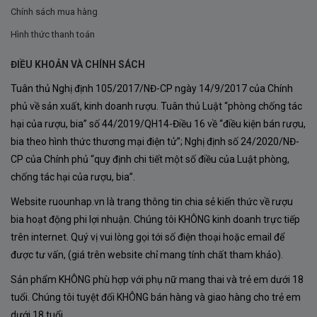
của Rượu Vang
Valdivieso Sparkling Extra Brut
chính
Chính sách mua hàng
là sự phối trộn hài hòa giữa hai giống nho nổi tiếng thế
Hình thức thanh toán
giới:
ĐIỀU KHOẢN VÀ CHÍNH SÁCH
60% Chardonnay
Tuân thủ Nghị định 105/2017/NĐ-CP ngày 14/9/2017 của Chính
40% Pinot Noir
phủ về sản xuất, kinh doanh rượu. Tuân thủ Luật “phòng chống tác
hại của rượu, bia” số 44/2019/QH14-Điều 16 về “điều kiện bán rượu,
bia theo hình thức thương mại điện tử”; Nghị định số 24/2020/NĐ-
Chardonnay – Sự Thanh Lịch Và Tươi Mát
CP của Chính phủ “quy định chi tiết một số điều của Luật phòng,
Chardonnay là giống nho trắng nổi tiếng thường được
chống tác hại của rượu, bia”.
sử dụng trong sản xuất Champagne và sparkling wine
Website ruounhap.vn là trang thông tin chia sẻ kiến thức về rượu
cao cấp. Giống nho này mang đến cho rượu:
bia hoạt động phi lợi nhuận. Chúng tôi KHÔNG kinh doanh trực tiếp
trên internet. Quý vị vui lòng gọi tới số điện thoại hoặc email để
Độ acid thanh thoát
được tư vấn, (giá trên website chỉ mang tính chất tham khảo).
Hương táo xanh
Sản phẩm KHÔNG phù hợp với phụ nữ mang thai và trẻ em dưới 18
tuổi. Chúng tôi tuyệt đối KHÔNG bán hàng và giao hàng cho trẻ em
Cam chanh
dưới 18 tuổi.