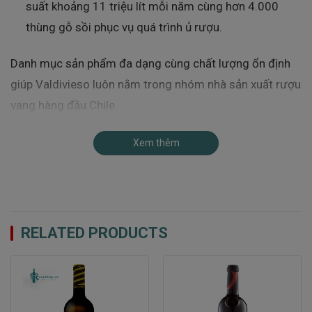
suất khoảng 11 triệu lít mỗi năm cùng hơn 4.000
thùng gỗ sồi phục vụ quá trình ủ rượu.
Danh mục sản phẩm đa dạng cùng chất lượng ổn định
giúp Valdivieso luôn nằm trong nhóm nhà sản xuất rượu
vang hàng đầu Chile.
Xuất Xứ Của Rượu Vang Valdivieso Sparkling
Xem thêm
Extra Brut
Valdivieso Extra Brut
là dòng sparkling wine cao cấp
đến từ Chile – quốc gia nổi tiếng với điều kiện tự nhiên
lý tưởng cho ngành công nghiệp rượu vang phát triển.
RELATED PRODUCTS
Những trái nho làm nên chai vang này được tuyển chọn
từ các vùng trồng nho khí hậu lạnh nổi tiếng như:
Casablanca Valley