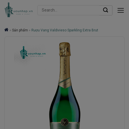
Skip
Search
to
for:
content
»
Sản phẩm
»
Rượu Vang Valdivieso Sparkling Extra Brut