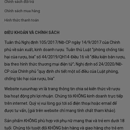
Chính sách đổi trả
Hương trái cây đen rõ nét.
Chính sách mua hàng
Tiềm năng lưu trữ lâu năm.
Hình thức thanh toán
ĐIỀU KHOẢN VÀ CHÍNH SÁCH
Đây cũng chính là lý do khiến Maipo Valley được ví như
Tuân thủ Nghị định 105/2017/NĐ-CP ngày 14/9/2017 của Chính
“Bordeaux của Chile”.
phủ về sản xuất, kinh doanh rượu. Tuân thủ Luật “phòng chống tác
hại của rượu, bia” số 44/2019/QH14-Điều 16 về “điều kiện bán rượu,
bia theo hình thức thương mại điện tử”; Nghị định số 24/2020/NĐ-
CP của Chính phủ “quy định chi tiết một số điều của Luật phòng,
chống tác hại của rượu, bia”.
Website ruounhap.vn là trang thông tin chia sẻ kiến thức về rượu
bia hoạt động phi lợi nhuận. Chúng tôi KHÔNG kinh doanh trực tiếp
trên internet. Quý vị vui lòng gọi tới số điện thoại hoặc email để
được tư vấn, (giá trên website chỉ mang tính chất tham khảo).
Sản phẩm KHÔNG phù hợp với phụ nữ mang thai và trẻ em dưới 18
tuổi. Chúng tôi tuyệt đối KHÔNG bán hàng và giao hàng cho trẻ em