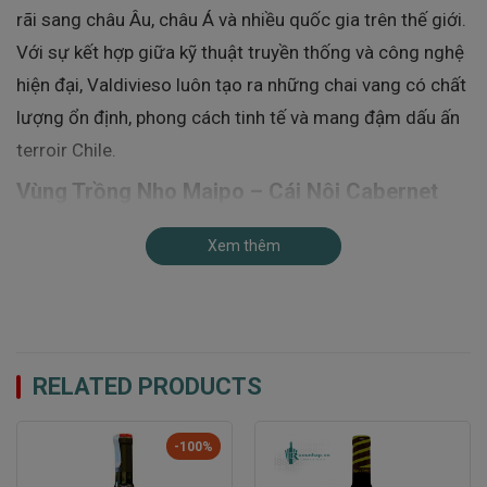
rãi sang châu Âu, châu Á và nhiều quốc gia trên thế giới.
Với sự kết hợp giữa kỹ thuật truyền thống và công nghệ
hiện đại, Valdivieso luôn tạo ra những chai vang có chất
lượng ổn định, phong cách tinh tế và mang đậm dấu ấn
terroir Chile.
Vùng Trồng Nho Maipo – Cái Nôi Cabernet
Sauvignon Của Chile
Xem thêm
Rượu Vang
Valdivieso Single Vineyard Cabernet
Sauvignon
được làm từ những trái nho Cabernet
Sauvignon chất lượng cao tại vườn nho Chada thuộc
thung lũng Maipo – vùng sản xuất Cabernet Sauvignon
RELATED PRODUCTS
nổi tiếng nhất Chile.
Maipo Valley sở hữu điều kiện tự nhiên vô cùng lý tưởng
-100%
cho giống nho Cabernet Sauvignon phát triển: