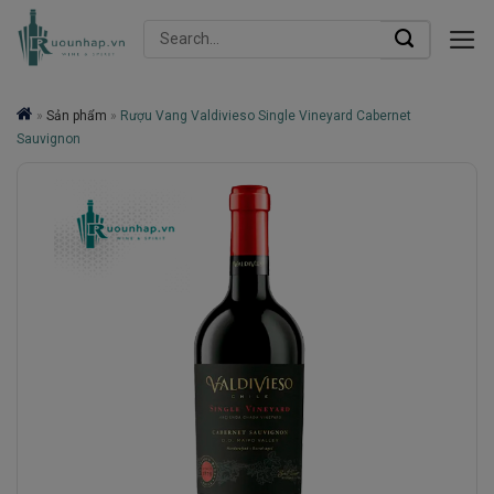
Skip
Search
to
for:
content
»
Sản phẩm
»
Rượu Vang Valdivieso Single Vineyard Cabernet
Sauvignon