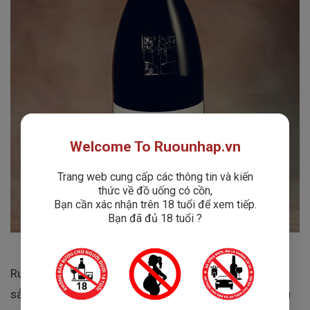
Welcome To Ruounhap.vn
Trang web cung cấp các thông tin và kiến
thức về đồ uống có cồn,
Bạn cần xác nhận trên 18 tuổi để xem tiếp.
Bạn đã đủ 18 tuổi ?
Rượu Vang
Torbreck The Struie
là một trong những
sản phẩm nổi bật của Torbreck, một nhà sản xuất rượu