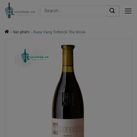
Skip
Search
to
for:
content
»
Sản phẩm
»
Rượu Vang Torbreck The Struie