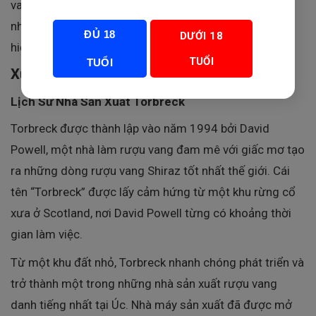
vang đã ghi dấu ấn mạnh mẽ trong giới yêu rượu vang
nhờ những dòng rượu vang đậm chất thổ nhưỡng, thể
ĐỦ 18
DƯỚI 18
hiện rõ nét đặc trưng của vùng đất trồng nho lâu đời.
TUỔI
TUỔI
Xuất Xứ Của Torbreck The Struie
Lịch Sử Nhà Sản Xuất Torbreck
Torbreck được thành lập vào năm 1994 bởi David
Powell, một nhà làm rượu vang đam mê với giấc mơ tạo
ra những dòng rượu vang Shiraz tốt nhất thế giới. Cái
tên “Torbreck” được lấy cảm hứng từ một khu rừng cổ
xưa ở Scotland, nơi David Powell từng có khoảng thời
gian làm việc.
Từ một khu đất nhỏ, Torbreck nhanh chóng phát triển và
trở thành một trong những nhà sản xuất rượu vang
danh tiếng nhất tại Úc. Nhà máy sản xuất đã được mở