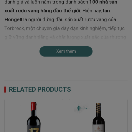
danh giá và luôn nằm trong danh sách
100 nhà sản
xuất rượu vang hàng đầu thế giới
. Hiện nay,
Ian
Hongell
là người đứng đầu sản xuất rượu vang của
Torbreck, một chuyên gia dày dạn kinh nghiệm, tiếp tục
giữ vững danh tiếng và chất lượng xuất sắc của thương
hiệu này.
Xem thêm
Đặc Điểm Thổ Nhưỡng Của Thung Lũng Barossa
Thung lũng Barossa nằm ở Nam Úc và là một trong
những vùng rượu vang quan trọng nhất của quốc gia
này. Đây là khu vực nổi tiếng với những cây nho Shiraz
RELATED PRODUCTS
lâu đời nhất thế giới. Barossa có khí hậu Địa Trung Hải,
với mùa hè nóng và khô, mùa đông mát mẻ, tạo điều
kiện lý tưởng để nho phát triển và đạt độ chín hoàn hảo.
Eden Valley
, một phần của thung lũng Barossa, có độ