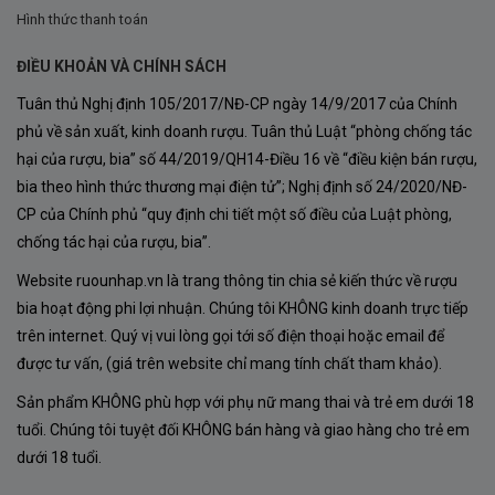
xuất đã mang lại sự cân bằng hoàn hảo giữa độ tinh tế
Hình thức thanh toán
của Eden Valley và sức mạnh của Barossa Valley.
ĐIỀU KHOẢN VÀ CHÍNH SÁCH
Cái tên “Struie” bắt nguồn từ một ngọn núi ở vùng
Tuân thủ Nghị định 105/2017/NĐ-CP ngày 14/9/2017 của Chính
Highland phía đông bắc Scotland, nhìn ra rừng Torbreck
phủ về sản xuất, kinh doanh rượu. Tuân thủ Luật “phòng chống tác
hại của rượu, bia” số 44/2019/QH14-Điều 16 về “điều kiện bán rượu,
gần Inverness. Khung cảnh từ Struie nhìn xuống
bia theo hình thức thương mại điện tử”; Nghị định số 24/2020/NĐ-
Dornoch Firth cũng đầy cảm hứng như phong cảnh
CP của Chính phủ “quy định chi tiết một số điều của Luật phòng,
thung lũng Barossa, làm nổi bật sự kết nối giữa thiên
chống tác hại của rượu, bia”.
nhiên và nghệ thuật làm rượu của Torbreck.
Website ruounhap.vn là trang thông tin chia sẻ kiến thức về rượu
bia hoạt động phi lợi nhuận. Chúng tôi KHÔNG kinh doanh trực tiếp
trên internet. Quý vị vui lòng gọi tới số điện thoại hoặc email để
được tư vấn, (giá trên website chỉ mang tính chất tham khảo).
Sản phẩm KHÔNG phù hợp với phụ nữ mang thai và trẻ em dưới 18
tuổi. Chúng tôi tuyệt đối KHÔNG bán hàng và giao hàng cho trẻ em
dưới 18 tuổi.