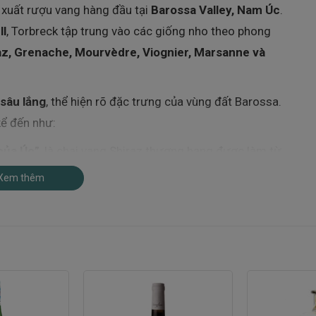
 xuất rượu vang hàng đầu tại
Barossa Valley, Nam Úc
.
ll
, Torbreck tập trung vào các giống nho theo phong
az, Grenache, Mourvèdre, Viognier, Marsanne và
sâu lắng
, thể hiện rõ đặc trưng của vùng đất Barossa.
kể đến như:
của Úc”
, là chai vang Shiraz thượng hạng được làm từ
Xem thêm
t đỏ nhất nước Úc
, thể hiện đỉnh cao của Shiraz vùng
c trưng, mang hương vị mạnh mẽ và đầy tinh tế từ
 đã được xếp vào danh sách
“100 nhà sản xuất rượu