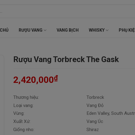
 CHỦ
RƯỢU VANG
VANG BỊCH
WHISKY
PHỤ KI
Rượu Vang Torbreck The Gask
₫
2,420,000
Thương hiệu:
Torbreck
Loại vang:
Vang Đỏ
Vùng:
Eden Valley, South Austr
Xuất Xứ:
Vang Úc
Giống nho:
Shiraz