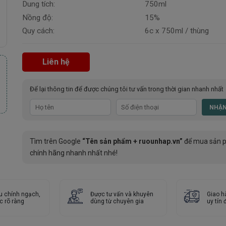
Dung tích:
750ml
Nồng độ:
15%
Quy cách:
6c x 750ml / thùng
Liên hệ
Để lại thông tin để được chúng tôi tư vấn trong thời gian nhanh nhất
Tìm trên Google
“Tên sản phẩm + ruounhap.vn”
để mua sản 
chính hãng nhanh nhất nhé!
u chính ngạch,
Được tư vấn và khuyên
Giao h
c rõ ràng
dùng từ chuyên gia
uy tín