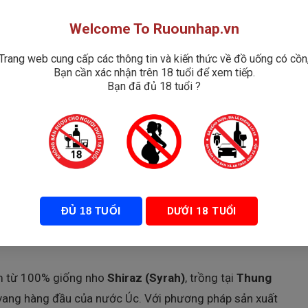
Welcome To Ruounhap.vn
Trang web cung cấp các thông tin và kiến thức về đồ uống có cồn
Bạn cần xác nhận trên 18 tuổi để xem tiếp.
Bạn đã đủ 18 tuổi ?
ĐỦ 18 TUỔI
DƯỚI 18 TUỔI
 từ 100% giống nho
Shiraz (Syrah)
, trồng tại
Thung
ang hàng đầu của nước Úc. Với phương pháp sản xuất