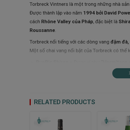
Torbreck Vintners là một trong những nhà sản
Được thành lập vào năm
1994 bởi David Powe
cách
Rhône Valley của Pháp
, đặc biệt là
Shir
Roussanne
.
Torbreck nổi tiếng với các dòng vang
đậm đà, 
Một số chai vang nổi bật của Torbreck có thể 
RunRig Shiraz
– Được ví như
“Hermitage 
các cây nho
120-160 năm tuổi
.
The Laird
– Một trong những chai vang
đắ
Barossa.
RELATED PRODUCTS
Torbreck The Gask
– Dòng vang Shiraz đặ
thung lũng Eden.
-33%
Nhờ chất lượng rượu vang đẳng cấp, Torbreck