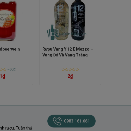
rdbeerwein
Rượu Vang Ý 12 E Mezzo –
Vang Đỏ Và Vang Trắng
-
Đức
Rated
2
₫
1
₫
0
out
of
5
0983.161.661
nh rượu. Tuân thủ