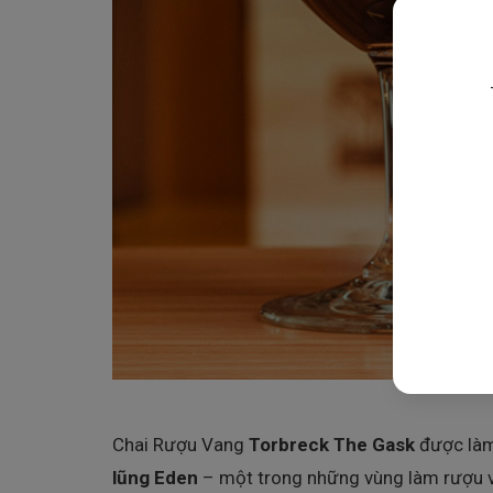
Chai Rượu Vang
Torbreck The Gask
được làm
lũng Eden
– một trong những vùng làm rượu v