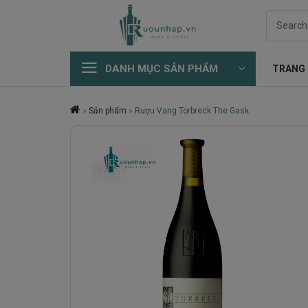
Skip
Search
to
for:
content
DANH MỤC SẢN PHẨM
TRANG
»
Sản phẩm
»
Rượu Vang Torbreck The Gask