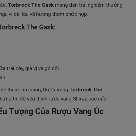
đáo,
Torbreck The Gask
mang đến trải nghiệm thưởng
hậu vị dài lâu và hương thơm phức hợp.
Torbreck The Gask
:
 trái cây, gia vị và gỗ sồi
háp
nghệ thuật làm vang, Rượu Vang
Torbreck The
hững tín đồ yêu thích rượu vang Shiraz cao cấp.
iểu Tượng Của Rượu Vang Úc