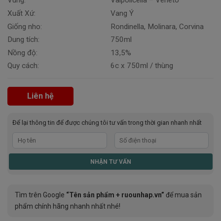
Vùng:
Valpolicella – Veneto
Xuất Xứ:
Vang Ý
Giống nho:
Rondinella, Molinara, Corvina
Dung tích:
750ml
Nồng độ:
13,5%
Quy cách:
6c x 750ml / thùng
Liên hệ
Để lại thông tin để được chúng tôi tư vấn trong thời gian nhanh nhất
Tìm trên Google
“Tên sản phẩm + ruounhap.vn”
để mua sản
phẩm chính hãng nhanh nhất nhé!