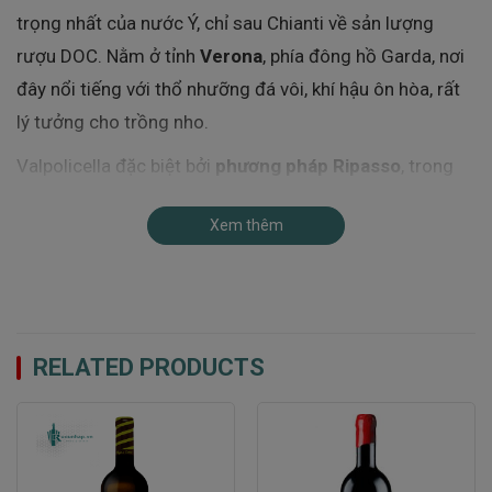
trọng nhất của nước Ý, chỉ sau Chianti về sản lượng
rượu DOC. Nằm ở tỉnh
Verona
, phía đông hồ Garda, nơi
đây nổi tiếng với thổ nhưỡng đá vôi, khí hậu ôn hòa, rất
lý tưởng cho trồng nho.
Valpolicella đặc biệt bởi
phương pháp Ripasso
, trong
đó rượu vang Valpolicella được lên men lần hai cùng bã
Xem thêm
nho Amarone, giúp rượu đậm đà hơn, cấu trúc dày dặn
và giàu tannin hơn – mang lại chất lượng gần như một
chai Amarone nhưng với mức giá hợp lý hơn.
Quy Trình Sản Xuất Rượu Vang Santa Sofia
RELATED PRODUCTS
Ripasso Valpolicella Superiore
Nguyên Liệu – Từ Ba Giống Nho Thượng Hạng
Chai Rượu Vang
Santa Sofia Ripasso Valpolicella
Superiore
được làm từ
ba giống nho cổ điển
của vùng