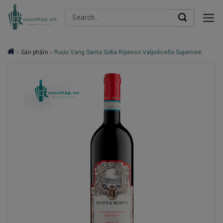
Skip
Search
to
for:
content
»
Sản phẩm
»
Rượu Vang Santa Sofia Ripasso Valpolicella Superiore