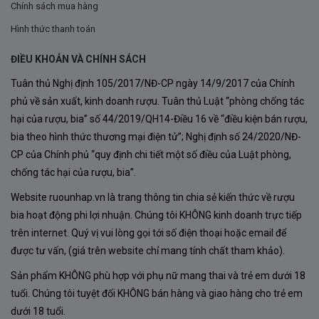
Nho được
thu hoạch bằng tay vào giữa tháng 9 đến
Chính sách mua hàng
đầu tháng 10
, khi đạt độ chín tối ưu, giữ được độ axit
Hình thức thanh toán
tự nhiên và hương vị phức hợp. Chỉ những trái nho khỏe,
ĐIỀU KHOẢN VÀ CHÍNH SÁCH
đều, không dập nát mới được lựa chọn.
Tuân thủ Nghị định 105/2017/NĐ-CP ngày 14/9/2017 của Chính
Sau thu hoạch, nho được
chuyển về nhà máy trong
phủ về sản xuất, kinh doanh rượu. Tuân thủ Luật “phòng chống tác
thời gian ngắn
, bảo quản ở điều kiện mát để tránh oxy
hại của rượu, bia” số 44/2019/QH14-Điều 16 về “điều kiện bán rượu,
bia theo hình thức thương mại điện tử”; Nghị định số 24/2020/NĐ-
hóa.
CP của Chính phủ “quy định chi tiết một số điều của Luật phòng,
Lên Men Chính (Vinification)
chống tác hại của rượu, bia”.
Quy trình sản xuất bắt đầu bằng việc
tách cuống,
Website ruounhap.vn là trang thông tin chia sẻ kiến thức về rượu
bia hoạt động phi lợi nhuận. Chúng tôi KHÔNG kinh doanh trực tiếp
nghiền nhẹ và lên men rượu lần đầu trong các bể
trên internet. Quý vị vui lòng gọi tới số điện thoại hoặc email để
thép không gỉ kiểm soát nhiệt độ
(khoảng 24–28°C).
được tư vấn, (giá trên website chỉ mang tính chất tham khảo).
Trong quá trình lên men,
bơm tuần hoàn dịch nho
Sản phẩm KHÔNG phù hợp với phụ nữ mang thai và trẻ em dưới 18
(pump-over)
thường xuyên giúp chiết xuất tối đa
tuổi. Chúng tôi tuyệt đối KHÔNG bán hàng và giao hàng cho trẻ em
hương, tannin và màu sắc từ vỏ nho.
dưới 18 tuổi.