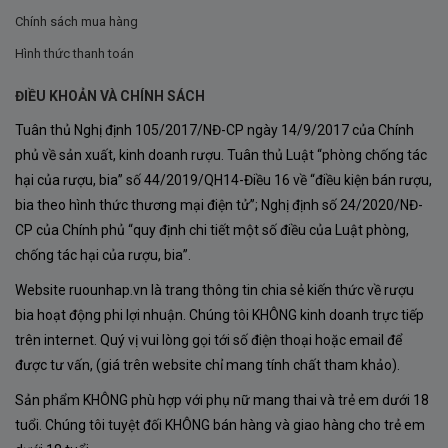
Chính sách mua hàng
Hình thức thanh toán
ĐIỀU KHOẢN VÀ CHÍNH SÁCH
Tuân thủ Nghị định 105/2017/NĐ-CP ngày 14/9/2017 của Chính
phủ về sản xuất, kinh doanh rượu. Tuân thủ Luật “phòng chống tác
hại của rượu, bia” số 44/2019/QH14-Điều 16 về “điều kiện bán rượu,
bia theo hình thức thương mại điện tử”; Nghị định số 24/2020/NĐ-
CP của Chính phủ “quy định chi tiết một số điều của Luật phòng,
chống tác hại của rượu, bia”.
Website ruounhap.vn là trang thông tin chia sẻ kiến thức về rượu
bia hoạt động phi lợi nhuận. Chúng tôi KHÔNG kinh doanh trực tiếp
Quy trình sản xuất Rượu Vang Santa Carolina
trên internet. Quý vị vui lòng gọi tới số điện thoại hoặc email để
Reserva Chardonnay
được tư vấn, (giá trên website chỉ mang tính chất tham khảo).
Rượu Vang
Santa Carolina Reserva Chardonnay
được
Sản phẩm KHÔNG phù hợp với phụ nữ mang thai và trẻ em dưới 18
tuổi. Chúng tôi tuyệt đối KHÔNG bán hàng và giao hàng cho trẻ em
chế tác từ 100% giống nho Chardonnay cao cấp, trồng