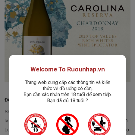
Welcome To Ruounhap.vn
Trang web cung cấp các thông tin và kiến
thức về đồ uống có cồn,
Bạn cần xác nhận trên 18 tuổi để xem tiếp.
Đôi nét về nhà sản xuất Santa Carolina
Bạn đã đủ 18 tuổi ?
Santa Carolina là một trong những nhà máy rượu vang
lâu đời nhất tại Chile, được thành lập vào năm 1875 bởi
Luis Pereira. Tên của nhà máy được đặt để vinh danh vợ