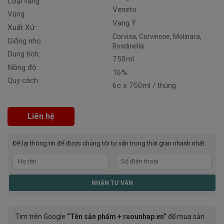
Loại vang:
Veneto
Vùng:
Vang Ý
Xuất Xứ:
Corvina, Corvinone, Molinara,
Giống nho:
Rondinella
Dung tích:
750ml
Nồng độ:
16%
Quy cách:
6c x 750ml / thùng
Liên hệ
Để lại thông tin để được chúng tôi tư vấn trong thời gian nhanh nhất
Tìm trên Google
“Tên sản phẩm + ruounhap.vn”
để mua sản