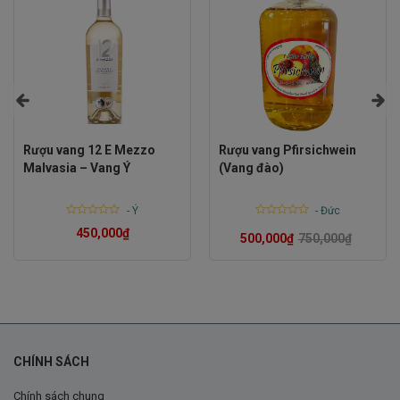
Rượu vang 12 E Mezzo
Rượu vang Pfirsichwein
Malvasia – Vang Ý
(Vang đào)
-
Ý
-
Đức
Rated
Rated
450,000
₫
0
0
500,000
₫
750,000
₫
out
out
of
of
5
5
CHÍNH SÁCH
Chính sách chung