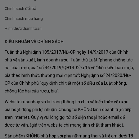
Chính sách đổi trả
Chính sách mua hàng
Lý Do Nên Chọn Rượu Vang Rocca Amarone della
Hình thức thanh toán
Valpolicella DOCG Classico
ĐIỀU KHOẢN VÀ CHÍNH SÁCH
Chọn Rocca Amarone không chỉ vì hương vị tuyệt vời
Tuân thủ Nghị định 105/2017/NĐ-CP ngày 14/9/2017 của Chính
mà còn vì đây là một dấu ấn của văn hóa và lịch sử làm
phủ về sản xuất, kinh doanh rượu. Tuân thủ Luật “phòng chống tác
rượu vang của Ý. Mỗi giọt vang Rocca Amarone chứa
hại của rượu, bia” số 44/2019/QH14-Điều 16 về “điều kiện bán rượu,
đựng tâm huyết và kỹ thuật của những người làm rượu,
bia theo hình thức thương mại điện tử”; Nghị định số 24/2020/NĐ-
mang đến cho bạn trải nghiệm không chỉ là thưởng thức
CP của Chính phủ “quy định chi tiết một số điều của Luật phòng,
chống tác hại của rượu, bia”.
rượu vang mà còn là khám phá truyền thống.
Website ruounhap.vn là trang thông tin chia sẻ kiến thức về rượu
Kết Luận
bia hoạt động phi lợi nhuận. Chúng tôi KHÔNG kinh doanh trực tiếp
Rượu Vang Rocca Amarone della Valpolicella DOCG
trên internet. Quý vị vui lòng gọi tới số điện thoại hoặc email để
được tư vấn, (giá trên website chỉ mang tính chất tham khảo).
Classico không chỉ là một lựa chọn vang thượng hạng
mà còn là một tuyệt phẩm nghệ thuật đến từ vùng
Sản phẩm KHÔNG phù hợp với phụ nữ mang thai và trẻ em dưới 18