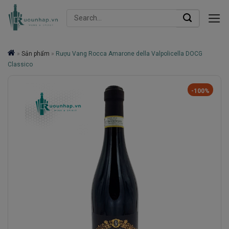
Skip
Search
to
for:
content
»
Sản phẩm
»
Rượu Vang Rocca Amarone della Valpolicella DOCG
Classico
-100%