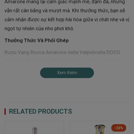
Amarone mang lại cảm giác mạnh mẽ, đậm đà, nhưng
vẫn rất cân bằng và mượt mà. Khi thưởng thức, bạn sẽ
cảm nhận được sự kết hợp hài hòa giữa vị chát nhẹ và vị
ngọt tự nhiên của nho phơi khô.
Thưởng Thức Và Phối Ghép
Rượu Vang Rocca Amarone della Valpolicella DOCG
Classico rất phù hợp để thưởng thức cùng các món ăn
từ thịt đỏ, đặc biệt là bò bít tết, thịt thú rừng, hoặc các
Xem thêm
món hầm phong phú. Nên rót rượu vào decanter và để
rượu “thở” khoảng một giờ trước khi thưởng thức để
tăng cường hương vị và giảm vị chát. Nhiệt độ lý tưởng
để thưởng thức Rocca Amarone là 18 đến 20 độ C.
RELATED PRODUCTS
-33%