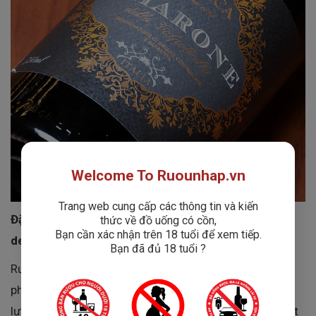
Welcome To Ruounhap.vn
Trang web cung cấp các thông tin và kiến
Đặc Điểm Nổi Bật Của Rượu Vang
Rocca Amarone
thức về đồ uống có cồn,
Bạn cần xác nhận trên 18 tuổi để xem tiếp.
della Valpolicella Classico
Bạn đã đủ 18 tuổi ?
Rượu Vang
Rocca Amarone della Valpolicella
được
phân loại ở mức độ cao nhất DOCG, đảm bảo chất
lượng và nguồn gốc xuất xứ rõ ràng. Quy trình sản xuất