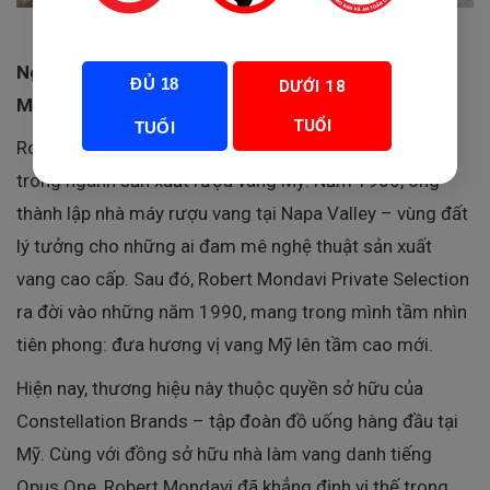
Nguồn Gốc Và Sự Hình Thành Thương Hiệu Robert
ĐỦ 18
DƯỚI 18
Mondavi
TUỔI
TUỔI
Robert Mondavi được biết đến như một huyền thoại
trong ngành sản xuất rượu vang Mỹ. Năm 1966, ông
thành lập nhà máy rượu vang tại Napa Valley – vùng đất
lý tưởng cho những ai đam mê nghệ thuật sản xuất
vang cao cấp. Sau đó, Robert Mondavi Private Selection
ra đời vào những năm 1990, mang trong mình tầm nhìn
tiên phong: đưa hương vị vang Mỹ lên tầm cao mới.
Hiện nay, thương hiệu này thuộc quyền sở hữu của
Constellation Brands – tập đoàn đồ uống hàng đầu tại
Mỹ. Cùng với đồng sở hữu nhà làm vang danh tiếng
Opus One, Robert Mondavi đã khẳng định vị thế trong