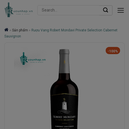
Skip
Search
to
for:
content
»
Sản phẩm
»
Rượu Vang Robert Mondavi Private Selection Cabernet
Sauvignon
-100%