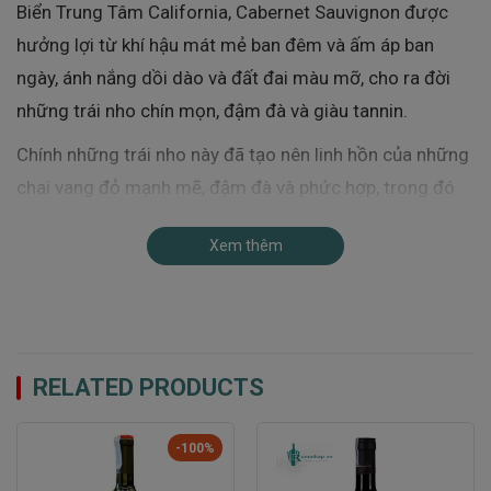
Biển Trung Tâm California, Cabernet Sauvignon được
hưởng lợi từ khí hậu mát mẻ ban đêm và ấm áp ban
ngày, ánh nắng dồi dào và đất đai màu mỡ, cho ra đời
những trái nho chín mọn, đậm đà và giàu tannin.
Chính những trái nho này đã tạo nên linh hồn của những
chai vang đỏ mạnh mẽ, đậm đà và phức hợp, trong đó
có
Robert Mondavi Private Selection Cabernet
Xem thêm
Sauvignon
.
Quy Trình Sản Xuất Hiện Đại
Ở độ chín tối ưu, nho được thu hoạch tại California và
ngay lập tức được đưa đến hầm rượu của Robert
RELATED PRODUCTS
Mondavi. Tại đó, nguyên liệu thu hoạch được phân loại
đầu tiên, làm sạch và nghiền nhẹ. Sau đó, hỗn hợp này
-100%
được lên men trong các thùng thép khép kí với nhiệt độ