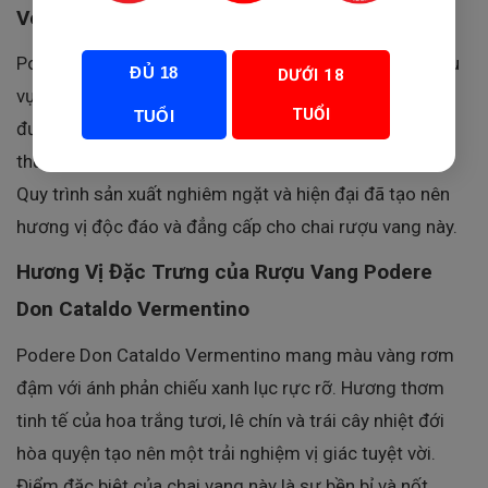
Vermentino
Podere Don Cataldo Vermentino được sản xuất tại khu
ĐỦ 18
DƯỚI 18
vực Salento – Puglia, miền Nam Ý. Nho Vermentino
TUỔI
TUỔI
được thu hoạch vào cuối tháng 8 và ngâm ủ trong
thùng gỗ sồi Slavonian lớn cùng thùng thép không gỉ.
Quy trình sản xuất nghiêm ngặt và hiện đại đã tạo nên
hương vị độc đáo và đẳng cấp cho chai rượu vang này.
Hương Vị Đặc Trưng của Rượu Vang Podere
Don Cataldo Vermentino
Podere Don Cataldo Vermentino mang màu vàng rơm
đậm với ánh phản chiếu xanh lục rực rỡ. Hương thơm
tinh tế của hoa trắng tươi, lê chín và trái cây nhiệt đới
hòa quyện tạo nên một trải nghiệm vị giác tuyệt vời.
Điểm đặc biệt của chai vang này là sự bền bỉ và nốt