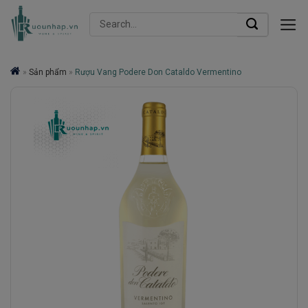
Skip
Search
to
for:
content
»
Sản phẩm
»
Rượu Vang Podere Don Cataldo Vermentino