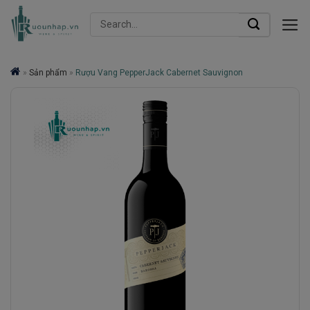
Skip
Search
to
for:
content
»
Sản phẩm
»
Rượu Vang PepperJack Cabernet Sauvignon