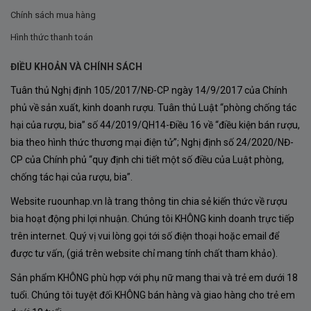
Chính sách mua hàng
Thùng gỗ sồi Mỹ
bổ sung mùi dừa,
Hình thức thanh toán
caramel và khói nhẹ.
Quá trình ủ giúp làm mềm cấu trúc tannin,
ĐIỀU KHOẢN VÀ CHÍNH SÁCH
tạo chiều sâu và độ tròn vị cho rượu.
Tuân thủ Nghị định 105/2017/NĐ-CP ngày 14/9/2017 của Chính
phủ về sản xuất, kinh doanh rượu. Tuân thủ Luật “phòng chống tác
Pha trộn và hoàn thiện
hại của rượu, bia” số 44/2019/QH14-Điều 16 về “điều kiện bán rượu,
bia theo hình thức thương mại điện tử”; Nghị định số 24/2020/NĐ-
Sau giai đoạn ủ, rượu được nếm thử và
pha trộn tỉ
CP của Chính phủ “quy định chi tiết một số điều của Luật phòng,
mỉ bởi nhà làm vang Richard Mattner
để đạt được
chống tác hại của rượu, bia”.
hương vị hoàn hảo nhất trước khi được đóng chai.
Website ruounhap.vn là trang thông tin chia sẻ kiến thức về rượu
Chai rượu sau đó được
nghỉ thêm vài tháng trong
bia hoạt động phi lợi nhuận. Chúng tôi KHÔNG kinh doanh trực tiếp
hầm mát
để ổn định cấu trúc, giúp hương vị hòa
trên internet. Quý vị vui lòng gọi tới số điện thoại hoặc email để
quyện và mượt mà hơn trước khi đưa ra thị trường.
được tư vấn, (giá trên website chỉ mang tính chất tham khảo).
Sản phẩm KHÔNG phù hợp với phụ nữ mang thai và trẻ em dưới 18
tuổi. Chúng tôi tuyệt đối KHÔNG bán hàng và giao hàng cho trẻ em