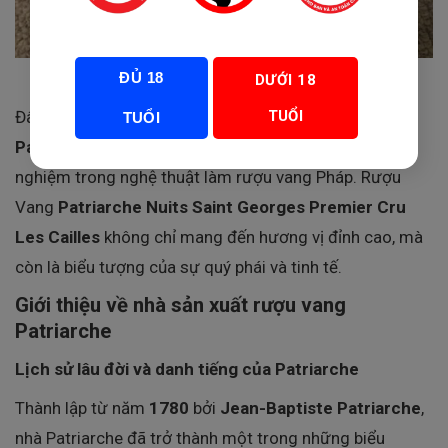
ĐỦ 18
DƯỚI 18
TUỔI
Đây là sản phẩm của
nhà sản xuất vang lâu đời
TUỔI
Patriarche
, một tên tuổi nổi bật với hơn 240 năm kinh
nghiệm trong nghệ thuật làm rượu vang Pháp. Rượu
Vang
Patriarche Nuits Saint Georges Premier Cru
Les Cailles
không chỉ mang đến hương vị đỉnh cao, mà
còn là biểu tượng của sự quý phái và tinh tế.
Giới thiệu về nhà sản xuất rượu vang
Patriarche
Lịch sử lâu đời và danh tiếng của Patriarche
Thành lập từ năm
1780
bởi
Jean-Baptiste Patriarche
,
nhà Patriarche đã trở thành một trong những biểu