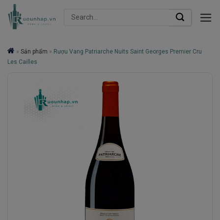
Skip
Search
to
for:
content
»
Sản phẩm
»
Rượu Vang Patriarche Nuits Saint Georges Premier Cru
Les Cailles