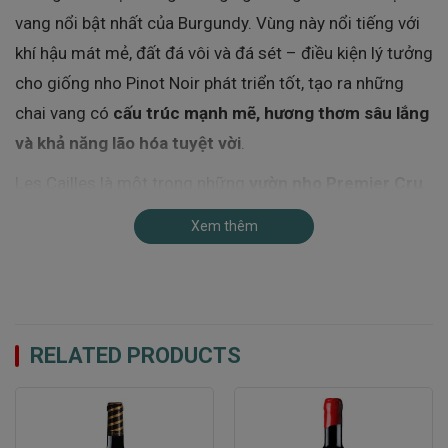
vang nổi bật nhất của Burgundy. Vùng này nổi tiếng với
khí hậu mát mẻ, đất đá vôi và đá sét – điều kiện lý tưởng
cho giống nho Pinot Noir phát triển tốt, tạo ra những
chai vang có
cấu trúc mạnh mẽ, hương thơm sâu lắng
và khả năng lão hóa tuyệt vời
.
Les Cailles là một trong những
vườn nho Premier Cru
danh giá nhất
tại Nuits-Saint-Georges, nằm ở phía Nam
Xem thêm
của làng và có địa hình lý tưởng với độ thoát nước tốt
và nhiều khoáng chất.
Giống nho Pinot Noir – Linh hồn của chai
vang Les Cailles
RELATED PRODUCTS
Pinot Noir
là giống nho đặc trưng và nổi bật nhất tại
Burgundy, nổi tiếng với sự thanh lịch, tinh tế và khả năng
phản ánh chính xác “terroir” nơi nó được trồng. Pinot