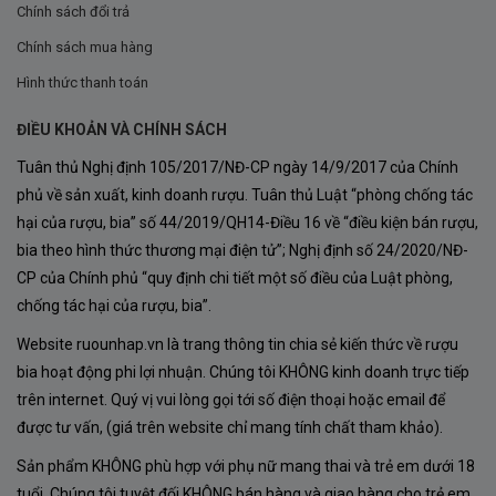
Chính sách đổi trả
Chính sách mua hàng
Hình thức thanh toán
ĐIỀU KHOẢN VÀ CHÍNH SÁCH
Tuân thủ Nghị định 105/2017/NĐ-CP ngày 14/9/2017 của Chính
phủ về sản xuất, kinh doanh rượu. Tuân thủ Luật “phòng chống tác
hại của rượu, bia” số 44/2019/QH14-Điều 16 về “điều kiện bán rượu,
bia theo hình thức thương mại điện tử”; Nghị định số 24/2020/NĐ-
CP của Chính phủ “quy định chi tiết một số điều của Luật phòng,
chống tác hại của rượu, bia”.
Website ruounhap.vn là trang thông tin chia sẻ kiến thức về rượu
bia hoạt động phi lợi nhuận. Chúng tôi KHÔNG kinh doanh trực tiếp
Ghi chú nếm thử Rượu Vang Patriarche Nuits
trên internet. Quý vị vui lòng gọi tới số điện thoại hoặc email để
Saint Georges Premier Cru Les Cailles
được tư vấn, (giá trên website chỉ mang tính chất tham khảo).
Sản phẩm KHÔNG phù hợp với phụ nữ mang thai và trẻ em dưới 18
Màu sắc – Sự quyến rũ đến từ ánh nhìn đầu tiên
tuổi. Chúng tôi tuyệt đối KHÔNG bán hàng và giao hàng cho trẻ em