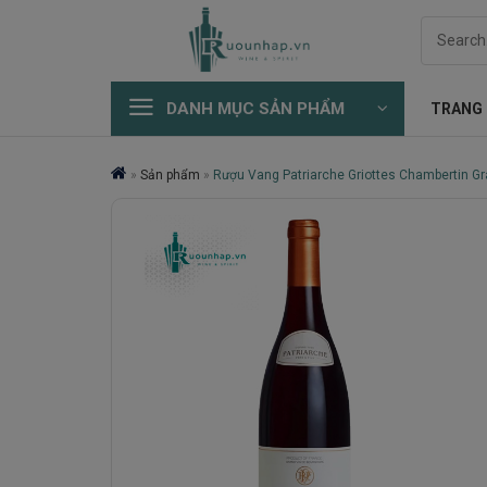
Skip
Search
to
for:
content
DANH MỤC SẢN PHẨM
TRANG
»
Sản phẩm
»
Rượu Vang Patriarche Griottes Chambertin Gr