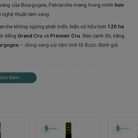
 vang của Bourgogne, Patriarche mang trong mình
hơn
i nghệ thuật làm vang.
riarche không ngừng phát triển, hiện sở hữu hơn
120 ha
nh tiếng
Grand Cru
và
Premier Cru
. Bên cạnh đó, hãng
urgogne
– dòng vang sủi tăm tinh tế được đánh giá
g, từ
vang trắng, vang đỏ, vang hồng
đến vang sủi,
Các sản phẩm đều được làm từ những giống nho đặc
Xem thêm
ir, Chardonnay, Aligoté và Gamay
.
g giọt rượu và tinh thần không ngừng sáng tạo,
rượu vang Pháp – nơi kết nối giữa quá khứ huy hoàng
nho Grand Cru danh tiếng