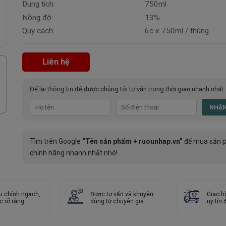
Dung tích:
750ml
Nồng độ:
13%
Quy cách:
6c x 750ml / thùng
Liên hệ
Để lại thông tin để được chúng tôi tư vấn trong thời gian nhanh nhất
Tìm trên Google
“Tên sản phẩm + ruounhap.vn”
để mua sản 
chính hãng nhanh nhất nhé!
u chính ngạch,
Được tư vấn và khuyên
Giao h
c rõ ràng
dùng từ chuyên gia
uy tín