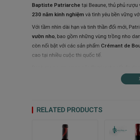
Baptiste Patriarche
tại Beaune, thủ phủ rượu
230 năm kinh nghiệm
và tình yêu bền vững vớ
Với tầm nhìn dài hạn và tinh thần đổi mới, Pat
vườn nho
, bao gồm những vùng trồng nho da
còn nổi bật với các sản phẩm
Crémant de Bo
cao tại nhiều cuộc thi quốc tế.
Danh mục rượu vang của Patriarche rất đa dạn
phù hợp với nhiều khẩu vị và dịp khác nhau. 
trưng nhất của vùng Bourgogne như:
Pinot No
Với bề dày truyền thống, sự tận tâm trong từn
Patriarche chính là hiện thân của tinh hoa 
RELATED PRODUCTS
và tương lai đầy hứa hẹn
.
Griotte-Chambertin – Vườn 