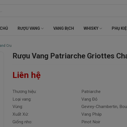
 CHỦ
RƯỢU VANG
VANG BỊCH
WHISKY
PHỤ KI
and Cru
Rượu Vang Patriarche Griottes Ch
Liên hệ
Thương hiệu:
Patriarche
Loại vang:
Vang Đỏ
Vùng:
Gevrey-Chambertin, Bo
Xuất Xứ:
Vang Pháp
Giống nho:
Pinot Noir