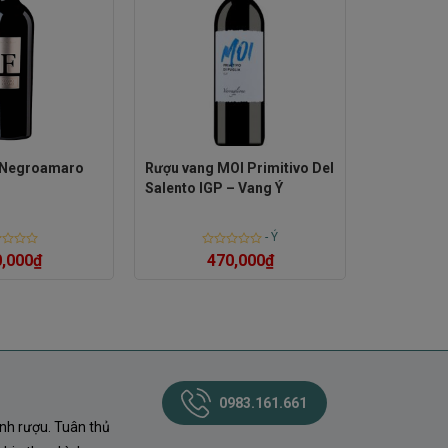
 Negroamaro
Rượu vang MOI Primitivo Del
o
Salento IGP – Vang Ý
-
Ý
d
Rated
,000
₫
470,000
₫
0
out
of
5
0983.161.661
nh rượu. Tuân thủ