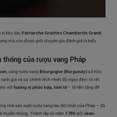
 vị kéo dài,
Patriarche Griottes Chambertin Grand
ang mà còn được giới chuyên gia đánh giá là biểu
n thống của rượu vang Pháp
van
, vùng rượu vang
Bourgogne (Burgundy)
sở hữu
lạnh giá và sự chênh lệch nhiệt độ ngày đêm rõ rệt.
 nho với
hương vị phức hợp, tinh tế
– là nền tảng để
.
ng nhà sản xuất rượu vang lâu đời nhất của Pháp – đã
à truyền thống. Thành lập từ năm
1780
bởi
Jean-