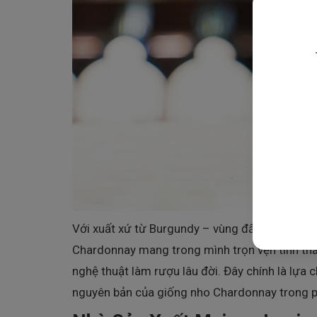
Với xuất xứ từ Burgundy – vùng đất danh tiến
Chardonnay mang trong mình trọn vẹn tinh thần
nghệ thuật làm rượu lâu đời. Đây chính là lựa
nguyên bản của giống nho Chardonnay trong p