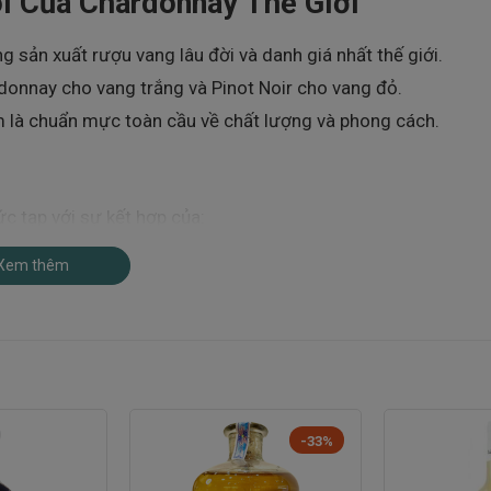
i Của Chardonnay Thế Giới
sản xuất rượu vang lâu đời và danh giá nhất thế giới.
rdonnay cho vang trắng và Pinot Noir cho vang đỏ.
là chuẩn mực toàn cầu về chất lượng và phong cách.
c tạp với sự kết hợp của:
 đầy cho rượu
Xem thêm
 độ acid tự nhiên
 giữa cấu trúc và hương vị
-33%
hardonnay có chiều sâu, độ phức hợp và cá tính riêng