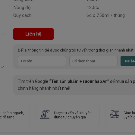
Nồng độ:
12,5%
Quy cách:
6c x 750ml / thùng
Liên hệ
Để lại thông tin để được chúng tôi tư vấn trong thời gian nhanh nhất
Tìm trên Google
“Tên sản phẩm + ruounhap.vn”
để mua sản 
chính hãng nhanh nhất nhé!
u chính ngạch,
Được tư vấn và khuyên
Giao h
c rõ ràng
dùng từ chuyên gia
uy tín