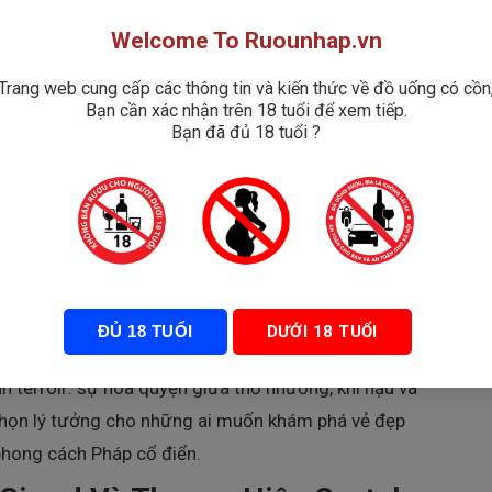
Welcome To Ruounhap.vn
Trang web cung cấp các thông tin và kiến thức về đồ uống có cồn
Bạn cần xác nhận trên 18 tuổi để xem tiếp.
Bạn đã đủ 18 tuổi ?
ĐỦ 18 TUỔI
DƯỚI 18 TUỔI
g của nước Pháp, Maison Louis Girard Bourgogne
 terroir: sự hòa quyện giữa thổ nhưỡng, khí hậu và
 chọn lý tưởng cho những ai muốn khám phá vẻ đẹp
hong cách Pháp cổ điển.