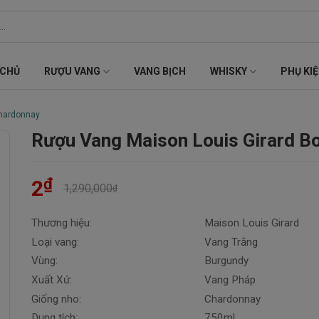
 CHỦ
RƯỢU VANG
VANG BỊCH
WHISKY
PHỤ KI
Chardonnay
Rượu Vang Maison Louis Girard B
₫
2
1,290,000
₫
Thương hiệu:
Maison Louis Girard
Loại vang:
Vang Trắng
Vùng:
Burgundy
Xuất Xứ:
Vang Pháp
Giống nho:
Chardonnay
Dung tích:
750ml