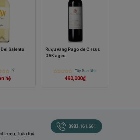
Del Salento
Rượu vang Pago de Cirsus
OAK aged
-
Ý
-
Tây Ban Nha
Rated
ên hệ
490,000
₫
0
out
of
5
0983.161.661
nh rượu. Tuân thủ