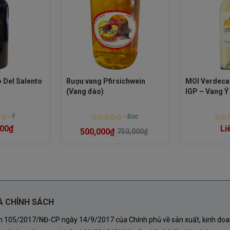
 Del Salento
Rượu vang Pfirsichwein
MOI Verdeca 
(Vang đào)
IGP – Vang Ý
-
Ý
-
Đức
Rated
Rated
00
₫
Li
tích lũy hương vị tốt hơn, đồng thời giữ được độ acid
500,000
₫
750,000
₫
0
0
out
out
mát và cân bằng của rượu.
of
of
5
5
nh Hồn Của Chai Rượu Vang
ogne Chardonnay
À CHÍNH SÁCH
hế giới, nhưng chỉ khi được trồng tại Burgundy, nó mới
nh 105/2017/NĐ-CP ngày 14/9/2017 của Chính phủ về sản xuất, kinh doa