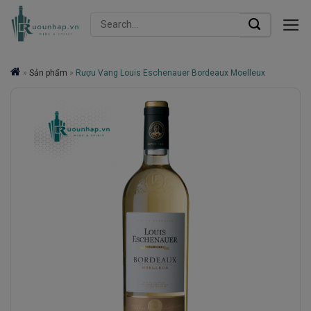
Skip
Search
to
for:
content
»
Sản phẩm
»
Rượu Vang Louis Eschenauer Bordeaux Moelleux