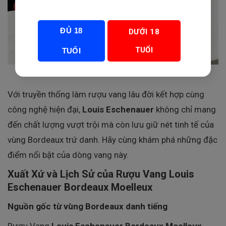
ĐỦ 18
DƯỚI 18
TUỔI
TUỔI
Với truyền thống làm rượu vang lâu đời kết hợp cùng
công nghệ hiện đại,
Louis Eschenauer
không chỉ mang
đến chất lượng vượt trội mà còn lưu giữ nét tinh tế của
vùng Bordeaux trứ danh. Hãy cùng khám phá những đặc
điểm nổi bật của dòng vang này.
Xuất Xứ và Lịch Sử của Rượu Vang Louis
Eschenauer Bordeaux Moelleux
Nguồn gốc từ vùng Bordeaux danh tiếng
Rượu Vang
Louis Eschenauer Bordeaux Moelleux