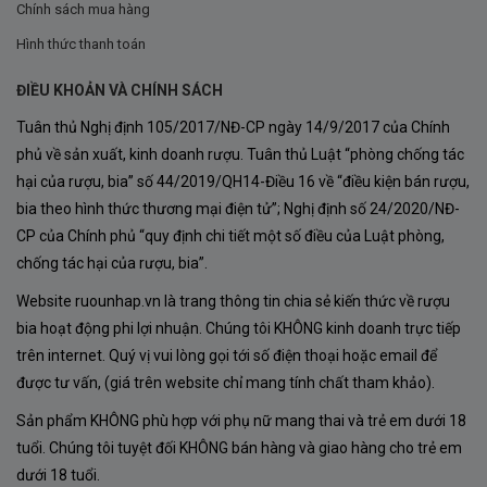
Chính sách mua hàng
Rượu Vang
Louis Eschenauer Bordeaux Moelleux
Hình thức thanh toán
mang đến
hương thơm phong phú
và quyến rũ từ các
ĐIỀU KHOẢN VÀ CHÍNH SÁCH
loại
trái cây chín mọng
như:
Tuân thủ Nghị định 105/2017/NĐ-CP ngày 14/9/2017 của Chính
Táo xanh:
Hương thơm thanh mát và tươi mới.
phủ về sản xuất, kinh doanh rượu. Tuân thủ Luật “phòng chống tác
Cam quýt:
Mang đến cảm giác sảng khoái và kích
hại của rượu, bia” số 44/2019/QH14-Điều 16 về “điều kiện bán rượu,
bia theo hình thức thương mại điện tử”; Nghị định số 24/2020/NĐ-
thích vị giác.
CP của Chính phủ “quy định chi tiết một số điều của Luật phòng,
Mơ và hoa anh đào:
Tạo nên sự ngọt ngào nhẹ
chống tác hại của rượu, bia”.
nhàng và tinh tế.
Website ruounhap.vn là trang thông tin chia sẻ kiến thức về rượu
bia hoạt động phi lợi nhuận. Chúng tôi KHÔNG kinh doanh trực tiếp
Ngoài ra, bạn còn có thể cảm nhận được
nốt hương
trên internet. Quý vị vui lòng gọi tới số điện thoại hoặc email để
tinh tế của hạnh nhân
và
mật ong
thoang thoảng, tạo
được tư vấn, (giá trên website chỉ mang tính chất tham khảo).
nên sự ấm áp và sang trọng.
Sản phẩm KHÔNG phù hợp với phụ nữ mang thai và trẻ em dưới 18
tuổi. Chúng tôi tuyệt đối KHÔNG bán hàng và giao hàng cho trẻ em
Vị ngọt thanh tinh tế
dưới 18 tuổi.