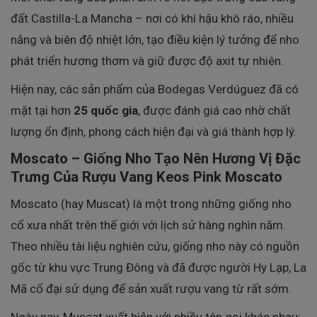
đất Castilla-La Mancha – nơi có khí hậu khô ráo, nhiều
nắng và biên độ nhiệt lớn, tạo điều kiện lý tưởng để nho
phát triển hương thơm và giữ được độ axit tự nhiên.
Hiện nay, các sản phẩm của Bodegas Verdúguez đã có
mặt tại hơn
25 quốc gia
, được đánh giá cao nhờ chất
lượng ổn định, phong cách hiện đại và giá thành hợp lý.
Moscato – Giống Nho Tạo Nên Hương Vị Đặc
Trưng Của Rượu Vang Keos Pink Moscato
Moscato (hay Muscat) là một trong những giống nho
cổ xưa nhất trên thế giới với lịch sử hàng nghìn năm.
Theo nhiều tài liệu nghiên cứu, giống nho này có nguồn
gốc từ khu vực Trung Đông và đã được người Hy Lạp, La
Mã cổ đại sử dụng để sản xuất rượu vang từ rất sớm.
Ngày nay, Muscat xuất hiện với nhiều tên gọi khác nhau: