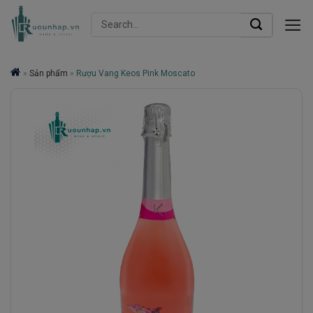
Skip
Search
to
for:
content
»
Sản phẩm
»
Rượu Vang Keos Pink Moscato