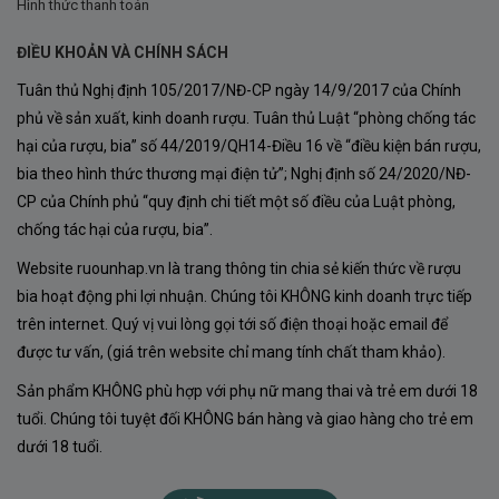
Hình thức thanh toán
Nho được chăm sóc kỹ lưỡng cho đến khi đạt độ chín
tối ưu nhằm đảm bảo lượng đường tự nhiên và hương
ĐIỀU KHOẢN VÀ CHÍNH SÁCH
thơm cân bằng.
Tuân thủ Nghị định 105/2017/NĐ-CP ngày 14/9/2017 của Chính
phủ về sản xuất, kinh doanh rượu. Tuân thủ Luật “phòng chống tác
Ép lấy nước
hại của rượu, bia” số 44/2019/QH14-Điều 16 về “điều kiện bán rượu,
Sau khi thu hoạch, nho được ép nhẹ để lấy nước cốt
bia theo hình thức thương mại điện tử”; Nghị định số 24/2020/NĐ-
nguyên chất.
CP của Chính phủ “quy định chi tiết một số điều của Luật phòng,
chống tác hại của rượu, bia”.
Lên men
Website ruounhap.vn là trang thông tin chia sẻ kiến thức về rượu
Nước nho được lên men ở nhiệt độ kiểm soát khoảng
bia hoạt động phi lợi nhuận. Chúng tôi KHÔNG kinh doanh trực tiếp
18°C
, giúp bảo toàn hương thơm tự nhiên của giống
trên internet. Quý vị vui lòng gọi tới số điện thoại hoặc email để
Moscato.
được tư vấn, (giá trên website chỉ mang tính chất tham khảo).
Sản phẩm KHÔNG phù hợp với phụ nữ mang thai và trẻ em dưới 18
Quá trình lên men chỉ diễn ra một phần nhằm giữ lại
tuổi. Chúng tôi tuyệt đối KHÔNG bán hàng và giao hàng cho trẻ em
lượng đường tự nhiên và tạo nên phong cách ngọt dịu
dưới 18 tuổi.
đặc trưng.