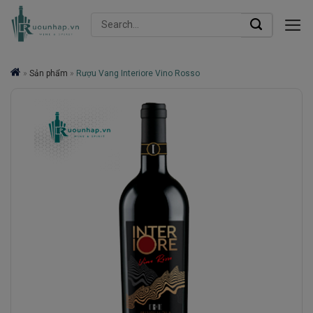
Skip
Search
to
for:
content
»
Sản phẩm
»
Rượu Vang Interiore Vino Rosso