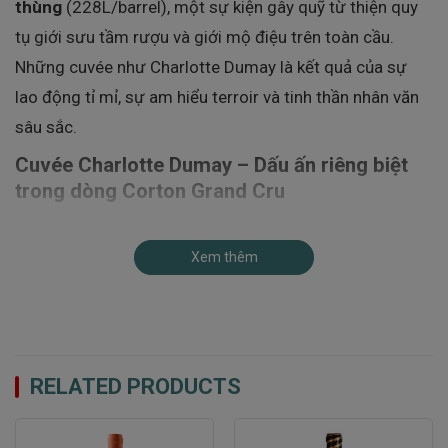
thùng
(228L/barrel), một sự kiện gây quỹ từ thiện quy
tụ giới sưu tầm rượu và giới mộ điệu trên toàn cầu.
Những cuvée như Charlotte Dumay là kết quả của sự
lao động tỉ mỉ, sự am hiểu terroir và tinh thần nhân văn
sâu sắc.
Cuvée Charlotte Dumay – Dấu ấn riêng biệt
trong dòng Corton Grand Cru
Cuvée Charlotte Dumay
được đặt theo tên một nhà
Xem thêm
hảo tâm đã quyên tặng ruộng nho cho Hospices de
Beaune. Cuvée này đại diện cho một trong những biểu
hiện tinh túy nhất của vùng
Corton Grand Cru
– nơi
những trái nho Pinot Noir phát triển trên đất đá vôi giàu
khoáng chất, tạo nên hương vị rượu vang đặc trưng với
RELATED PRODUCTS
chiều sâu và khả năng lão hóa tuyệt vời.
Giống nho Pinot Noir – Linh hồn của