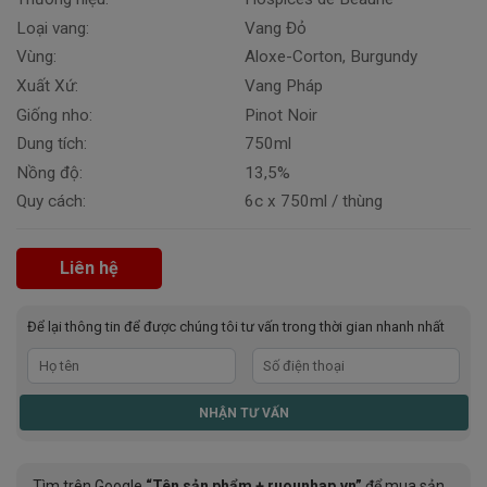
Loại vang:
Vang Đỏ
Vùng:
Aloxe-Corton, Burgundy
Xuất Xứ:
Vang Pháp
Giống nho:
Pinot Noir
Dung tích:
750ml
Nồng độ:
13,5%
Quy cách:
6c x 750ml / thùng
Liên hệ
Để lại thông tin để được chúng tôi tư vấn trong thời gian nhanh nhất
Tìm trên Google
“Tên sản phẩm + ruounhap.vn”
để mua sản