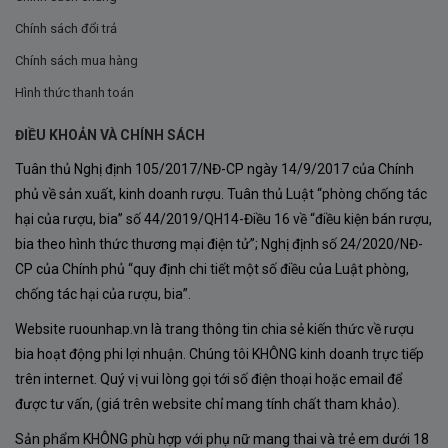
Vergelesses và Ladoix-Serrigny
. Đây là vùng duy nhất
Chính sách đổi trả
thuộc Côte de Beaune sở hữu phân hạng Grand Cru cho
Chính sách mua hàng
rượu vang đỏ, một minh chứng cho chất lượng và danh
Hình thức thanh toán
tiếng vượt trội của khu vực này.
ĐIỀU KHOẢN VÀ CHÍNH SÁCH
Địa hình đồi núi thoai thoải của
núi Corton
với độ cao
Tuân thủ Nghị định 105/2017/NĐ-CP ngày 14/9/2017 của Chính
trung bình 350–400 mét giúp vườn nho đón nhận ánh
phủ về sản xuất, kinh doanh rượu. Tuân thủ Luật “phòng chống tác
nắng lý tưởng và thoát nước tốt.
Đất đá vôi pha đất
hại của rượu, bia” số 44/2019/QH14-Điều 16 về “điều kiện bán rượu,
bia theo hình thức thương mại điện tử”; Nghị định số 24/2020/NĐ-
sét, đá đỏ và sỏi
tạo ra một nền tảng giàu khoáng chất,
CP của Chính phủ “quy định chi tiết một số điều của Luật phòng,
mang đến cho rượu
tannin chắc khỏe, vị khoáng đậm
chống tác hại của rượu, bia”.
và khả năng lão hóa lâu dài
.
Website ruounhap.vn là trang thông tin chia sẻ kiến thức về rượu
Khí hậu lục địa ôn hòa, ban ngày ấm và đêm lạnh sâu,
bia hoạt động phi lợi nhuận. Chúng tôi KHÔNG kinh doanh trực tiếp
giúp giữ lại độ chua tự nhiên trong trái nho, mang lại sự
trên internet. Quý vị vui lòng gọi tới số điện thoại hoặc email để
được tư vấn, (giá trên website chỉ mang tính chất tham khảo).
cân bằng hoàn hảo và chiều sâu tinh tế
cho rượu.
Chính terroir độc đáo này đã góp phần tạo nên chất
Sản phẩm KHÔNG phù hợp với phụ nữ mang thai và trẻ em dưới 18