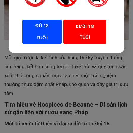
ĐỦ 18
DƯỚI 18
TUỔI
TUỔI
Mỗi giọt rượu là kết tinh của hàng thế kỷ truyền thống
làm vang, kết hợp cùng terroir tuyệt vời và quy trình sản
xuất thủ công chuẩn mực, tạo nên một trải nghiệm
thưởng thức đậm chất Pháp, khó quên và đầy giá trị sưu
tầm.
Tìm hiểu về Hospices de Beaune – Di sản lịch
sử gắn liền với rượu vang Pháp
Một tổ chức từ thiện vĩ đại ra đời từ thế kỷ 15