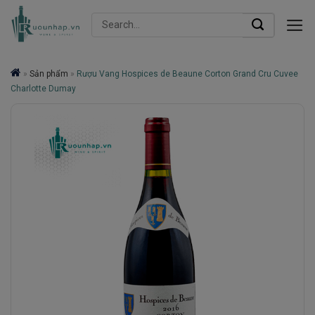
Skip
Search
to
for:
content
»
Sản phẩm
»
Rượu Vang Hospices de Beaune Corton Grand Cru Cuvee
Charlotte Dumay