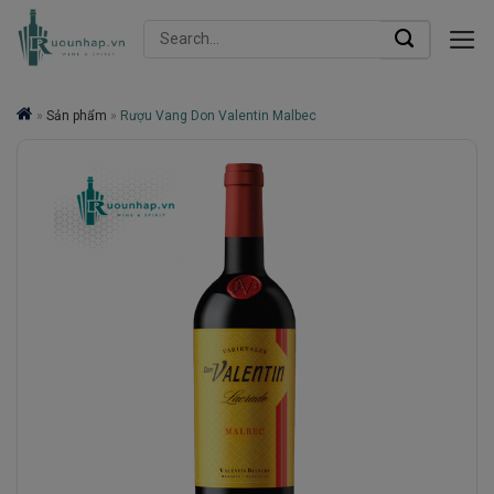
Skip
Search
to
for:
content
»
Sản phẩm
»
Rượu Vang Don Valentin Malbec