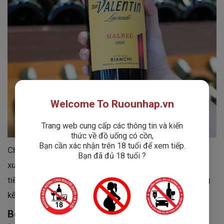
Welcome To Ruounhap.vn
Trang web cung cấp các thông tin và kiến
thức về đồ uống có cồn,
Bạn cần xác nhận trên 18 tuổi để xem tiếp.
Chai vang được tạo nên bởi
Bodegas Bianchi
, nhà sản
Bạn đã đủ 18 tuổi ?
xuất rượu vang danh tiếng thành lập từ năm
1928
, nổi
tiếng với gần một thế kỷ gìn giữ truyền thống làm vang
kết hợp cùng công nghệ hiện đại.
Bodegas Bianchi – Gần 100 năm gìn giữ