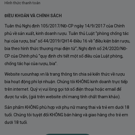
Hình thức thanh toán
Đá cuội
ĐIỀU KHOẢN VÀ CHÍNH SÁCH
Tuân thủ Nghị định 105/2017/NĐ-CP ngày 14/9/2017 của Chính
Sự kết hợp này giúp rễ nho phát triển sâu, hấp thu
phủ về sản xuất, kinh doanh rượu. Tuân thủ Luật “phòng chống tác
khoáng chất tự nhiên và tạo nên hậu vị thanh thoát đặc
hại của rượu, bia” số 44/2019/QH14-Điều 16 về “điều kiện bán rượu,
trưng.
bia theo hình thức thương mại điện tử”; Nghị định số 24/2020/NĐ-
CP của Chính phủ “quy định chi tiết một số điều của Luật phòng,
Ngoài ra, lượng mưa tại Mendoza rất thấp nên người
chống tác hại của rượu, bia”.
trồng nho chủ động kiểm soát nguồn nước tưới từ băng
Website ruounhap.vn là trang thông tin chia sẻ kiến thức về rượu
tuyết tan trên dãy Andes. Điều này giúp trái nho đạt độ
bia hoạt động phi lợi nhuận. Chúng tôi KHÔNG kinh doanh trực tiếp
cô đọng cao mà vẫn giữ được sự cân bằng.
trên internet. Quý vị vui lòng gọi tới số điện thoại hoặc email để
Giống nho Malbec – Biểu tượng của
được tư vấn, (giá trên website chỉ mang tính chất tham khảo).
Argentina
Sản phẩm KHÔNG phù hợp với phụ nữ mang thai và trẻ em dưới 18
Malbec vốn có nguồn gốc từ vùng Cahors của Pháp. Tuy
tuổi. Chúng tôi tuyệt đối KHÔNG bán hàng và giao hàng cho trẻ em
dưới 18 tuổi.
nhiên, phải đến khi được đưa sang Argentina vào thế kỷ
XIX, giống nho này mới thực sự phát huy hết tiềm năng.