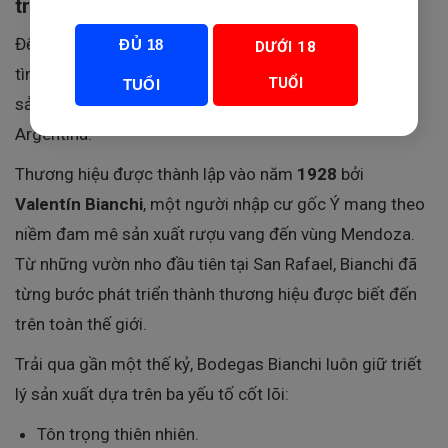
truyền thống rượu vang Argentina
Để hiểu giá trị của Don Valentin Malbec, trước tiên cần
ĐỦ 18
DƯỚI 18
tìm hiểu về
Bodegas Bianchi
– một trong những nhà
TUỔI
TUỔI
sản xuất rượu vang lâu đời và danh tiếng nhất
Argentina.
Thương hiệu được thành lập vào năm
1928
bởi
Valentín Bianchi
, một người nhập cư gốc Ý mang theo
niềm đam mê sản xuất rượu vang đến vùng Mendoza.
Từ những vườn nho đầu tiên tại San Rafael, Bianchi đã
từng bước phát triển thành thương hiệu được biết đến
trên toàn thế giới.
Trải qua gần một thế kỷ, Bodegas Bianchi luôn giữ triết
lý sản xuất dựa trên ba yếu tố cốt lõi:
Tôn trọng thiên nhiên.