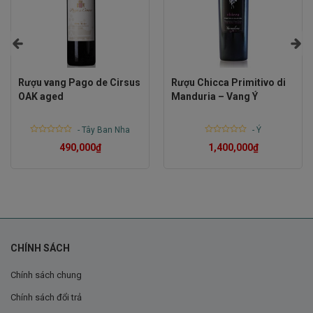
Rượu vang Pago de Cirsus
Rượu Chicca Primitivo di
OAK aged
Manduria – Vang Ý
-
Tây Ban Nha
-
Ý
Rated
Rated
490,000
₫
1,400,000
₫
0
0
out
out
of
of
5
5
Mua Rượu Vang Codigo Del Toqui Ở Đâu?
CHÍNH SÁCH
Để sở hữu chai Rượu Vang Codigo Del Toqui, bạn có thể
Chính sách chung
truy cập ngay
www.ruounhap.vn
để đặt hàng online với
Chính sách đổi trả
nhiều ưu đãi đặc biệt. Đừng bỏ lỡ cơ hội thưởng thức