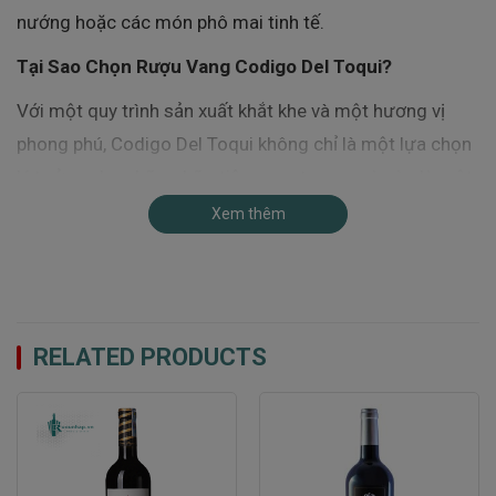
nướng hoặc các món phô mai tinh tế.
Tại Sao Chọn Rượu Vang Codigo Del Toqui?
Với một quy trình sản xuất khắt khe và một hương vị
phong phú, Codigo Del Toqui không chỉ là một lựa chọn
lý tưởng cho những bữa tiệc sang trọng, mà còn là một
món quà tuyệt vời để biếu tặng. Được đánh giá cao về
Xem thêm
mặt chất lượng, Codigo Del Toqui chính là sự khẳng
định của đẳng cấp và truyền thống trong từng giọt
rượu.
RELATED PRODUCTS