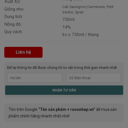
Xuất Xứ:
Cab Sauvignon,Carmenere, Petit
Giống nho:
Verdot, Syrah
Dung tích:
750ml
Nồng độ:
14%
Quy cách:
6c x 750ml / thùng
Liên hệ
Để lại thông tin để được chúng tôi tư vấn trong thời gian nhanh nhất
Tìm trên Google
“Tên sản phẩm + ruounhap.vn”
để mua sản
phẩm chính hãng nhanh nhất nhé!