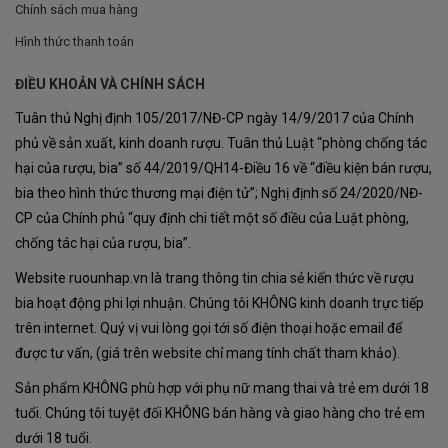
Chính sách mua hàng
một trong những loại rượu vang tốt nhất từ Chile.
Hình thức thanh toán
ĐIỀU KHOẢN VÀ CHÍNH SÁCH
Tuân thủ Nghị định 105/2017/NĐ-CP ngày 14/9/2017 của Chính
phủ về sản xuất, kinh doanh rượu. Tuân thủ Luật “phòng chống tác
hại của rượu, bia” số 44/2019/QH14-Điều 16 về “điều kiện bán rượu,
bia theo hình thức thương mại điện tử”; Nghị định số 24/2020/NĐ-
CP của Chính phủ “quy định chi tiết một số điều của Luật phòng,
chống tác hại của rượu, bia”.
Website ruounhap.vn là trang thông tin chia sẻ kiến thức về rượu
bia hoạt động phi lợi nhuận. Chúng tôi KHÔNG kinh doanh trực tiếp
trên internet. Quý vị vui lòng gọi tới số điện thoại hoặc email để
được tư vấn, (giá trên website chỉ mang tính chất tham khảo).
Sản phẩm KHÔNG phù hợp với phụ nữ mang thai và trẻ em dưới 18
tuổi. Chúng tôi tuyệt đối KHÔNG bán hàng và giao hàng cho trẻ em
dưới 18 tuổi.