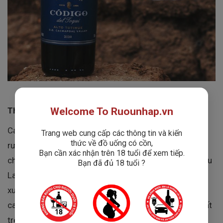
Thương Hiệu Rượu Vang Casas del Toqui
Welcome To Ruounhap.vn
Casas del Toqui không chỉ là một cái tên trong ngành
Trang web cung cấp các thông tin và kiến
thức về đồ uống có cồn,
rượu vang, mà còn là một biểu tượng của sự tinh tế và
Bạn cần xác nhận trên 18 tuổi để xem tiếp.
chất lượng. Được thành lập từ sự hợp tác giữa Château
Bạn đã đủ 18 tuổi ?
Larose Trintaudon từ Bordeaux, Pháp và các nhà sản
xuất rượu vang truyền thống từ Chile, Casas del Toqui
cam kết mang đến những sản phẩm rượu vang tốt nhất
trên thị trường quốc tế.