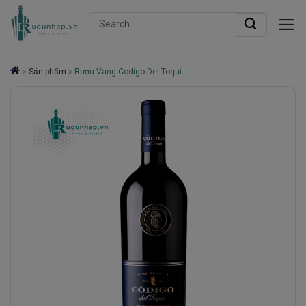
Skip
Search
to
for:
content
»
Sản phẩm
»
Rượu Vang Codigo Del Toqui