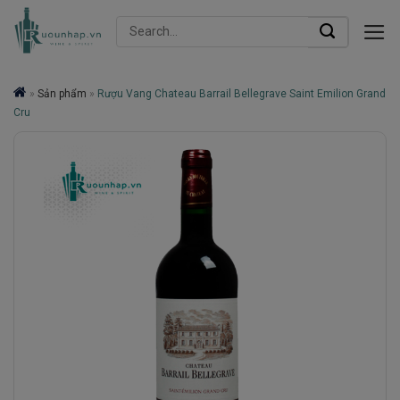
Skip
Search
to
for:
content
»
Sản phẩm
»
Rượu Vang Chateau Barrail Bellegrave Saint Emilion Grand
Cru