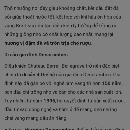
Thổ nhưỡng nơi đây giàu khoáng chất, kết cấu đất đá
sỏi giúp thoát nước tốt, kết hợp với khí hậu ôn hòa của
vùng Bordeaux đã tạo điều kiện lý tưởng để trồng ra
những giống nho có chất lượng cao nhất, mang lại
hương vị đậm đà và tròn trịa cho rượu
.
Di sản gia đình Descrambes
Điều khiến Chateau Barrail Bellegrave trở nên đặc biệt
chính là
di sản 4 thế hệ
của gia đình Descrambes. Gia
đình này đã gắn bó với nghề làm vang từ hơn
150 năm
,
ban đầu chỉ trồng nho và bán cho các nhà sản xuất lớn.
Tuy nhiên, từ năm
1995
, họ quyết định tự sản xuất rượu,
đầu tư vào công nghệ và hầm ủ để mang đến những
chai vang mang dấu ấn riêng.
Hiện nay,
Hermine Descrambes
, thế hệ trẻ của gia đình,