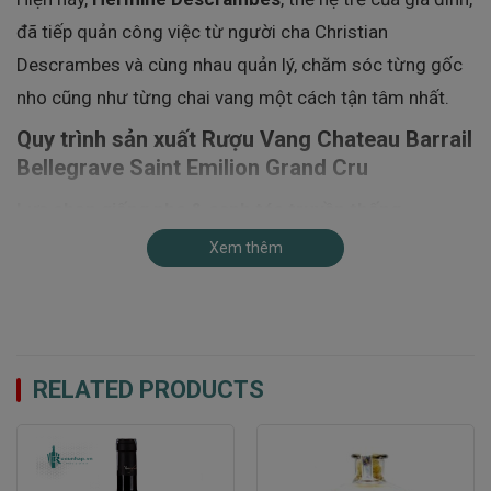
đã tiếp quản công việc từ người cha Christian
Descrambes và cùng nhau quản lý, chăm sóc từng gốc
nho cũng như từng chai vang một cách tận tâm nhất.
Quy trình sản xuất Rượu Vang Chateau Barrail
Bellegrave Saint Emilion Grand Cru
Lựa chọn giống nho & canh tác truyền thống
Xem thêm
Rượu Vang
Chateau Barrail Bellegrave Saint Emilion
Grand Cru
sử dụng hai giống nho cổ điển và phổ biến
nhất vùng Bordeaux:
Merlot (70%)
: Mang đến vị mềm mại, tròn trịa, ngọt
RELATED PRODUCTS
dịu, hương trái cây đỏ.
Cabernet Franc (30%)
: Tạo nên cấu trúc tannin
mượt mà, giúp rượu có chiều sâu và hậu vị dài.