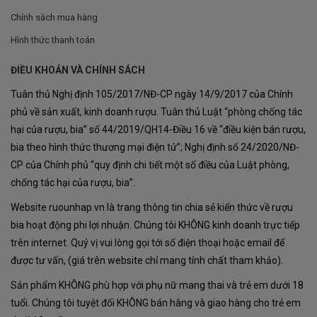
khoảng
3 tuần
, giúp giữ lại hương thơm và màu sắc
Chính sách mua hàng
nguyên bản của trái nho.
Hình thức thanh toán
Tiếp theo, rượu được chuyển vào
thùng gỗ sồi
ĐIỀU KHOẢN VÀ CHÍNH SÁCH
Bordeaux
để ủ trong
18 tháng
. Trong đó, 50% là
Tuân thủ Nghị định 105/2017/NĐ-CP ngày 14/9/2017 của Chính
thùng mới, 50% là thùng 2 năm tuổi, nhằm tạo nên
phủ về sản xuất, kinh doanh rượu. Tuân thủ Luật “phòng chống tác
sự cân bằng giữa hương gỗ sồi và đặc tính tự nhiên
hại của rượu, bia” số 44/2019/QH14-Điều 16 về “điều kiện bán rượu,
của rượu.
bia theo hình thức thương mại điện tử”; Nghị định số 24/2020/NĐ-
CP của Chính phủ “quy định chi tiết một số điều của Luật phòng,
Sau đó, rượu được
đóng chai và tiếp tục lưu trữ
chống tác hại của rượu, bia”.
trong hầm 6 tháng
trước khi đưa ra thị trường, giúp
Website ruounhap.vn là trang thông tin chia sẻ kiến thức về rượu
rượu đạt độ trưởng thành hoàn hảo.
bia hoạt động phi lợi nhuận. Chúng tôi KHÔNG kinh doanh trực tiếp
trên internet. Quý vị vui lòng gọi tới số điện thoại hoặc email để
được tư vấn, (giá trên website chỉ mang tính chất tham khảo).
Sản phẩm KHÔNG phù hợp với phụ nữ mang thai và trẻ em dưới 18
tuổi. Chúng tôi tuyệt đối KHÔNG bán hàng và giao hàng cho trẻ em