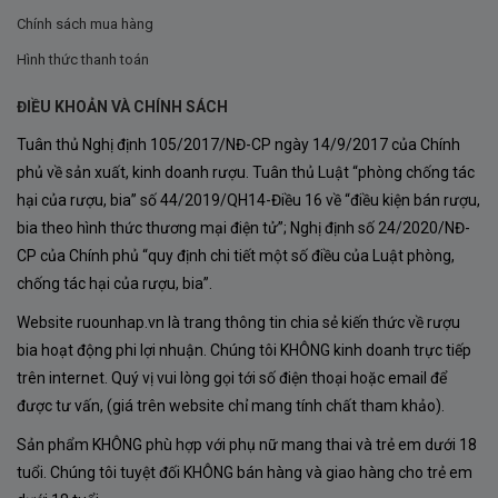
trưng của rượu Pinot Noir cao cấp.
Chính sách mua hàng
Ủ trong thùng gỗ sồi
: Rượu sau khi lên men được
Hình thức thanh toán
chuyển sang
thùng gỗ sồi Pháp
để ủ trong thời gian
ĐIỀU KHOẢN VÀ CHÍNH SÁCH
từ
18–20 tháng
, trong đó khoảng
20% là thùng mới
.
Tuân thủ Nghị định 105/2017/NĐ-CP ngày 14/9/2017 của Chính
Quá trình này giúp phát triển hương vị phức hợp, tăng
phủ về sản xuất, kinh doanh rượu. Tuân thủ Luật “phòng chống tác
độ tròn vị và mang lại chiều sâu cho rượu.
hại của rượu, bia” số 44/2019/QH14-Điều 16 về “điều kiện bán rượu,
bia theo hình thức thương mại điện tử”; Nghị định số 24/2020/NĐ-
Không lọc hoặc lọc nhẹ trước khi đóng chai
: Rượu
CP của Chính phủ “quy định chi tiết một số điều của Luật phòng,
thường được
lọc nhẹ hoặc không lọc
để giữ trọn
chống tác hại của rượu, bia”.
vẹn cấu trúc và tính cách terroir. Sau đó, rượu được
Website ruounhap.vn là trang thông tin chia sẻ kiến thức về rượu
đóng chai và tiếp tục nghỉ ngơi trong hầm trước khi
bia hoạt động phi lợi nhuận. Chúng tôi KHÔNG kinh doanh trực tiếp
đưa ra thị trường.
trên internet. Quý vị vui lòng gọi tới số điện thoại hoặc email để
được tư vấn, (giá trên website chỉ mang tính chất tham khảo).
Sản phẩm KHÔNG phù hợp với phụ nữ mang thai và trẻ em dưới 18
tuổi. Chúng tôi tuyệt đối KHÔNG bán hàng và giao hàng cho trẻ em