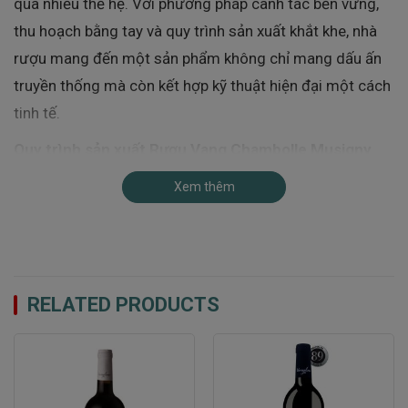
qua nhiều thế hệ. Với phương pháp canh tác bền vững,
thu hoạch bằng tay và quy trình sản xuất khắt khe, nhà
rượu mang đến một sản phẩm không chỉ mang dấu ấn
truyền thống mà còn kết hợp kỹ thuật hiện đại một cách
tinh tế.
Quy trình sản xuất Rượu Vang Chambolle Musigny
Les Veroilles
Xem thêm
Quy trình sản xuất
rượu vang
Chambolle Musigny Les
Veroilles Domaine Bruno Clair
được thực hiện vô cùng
tỉ mỉ, phản ánh triết lý làm rượu truyền thống gắn liền với
chất lượng và bản sắc terroir.
RELATED PRODUCTS
Thu hoạch thủ công
: Nho Pinot Noir được hái bằng
tay vào thời điểm lý tưởng nhất, đảm bảo trái nho đạt
độ chín hoàn hảo, giữ nguyên hương vị tự nhiên và