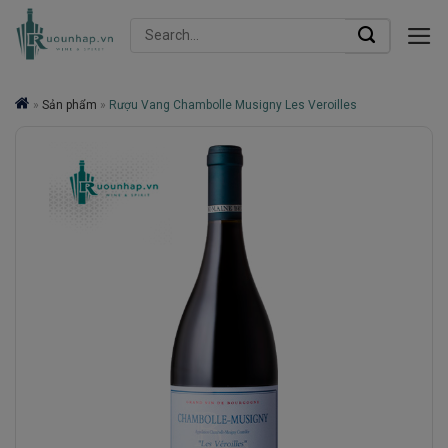
Skip
Search
to
for:
content
»
Sản phẩm
»
Rượu Vang Chambolle Musigny Les Veroilles