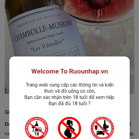
Welcome To Ruounhap.vn
Trang web cung cấp các thông tin và kiến
thức về đồ uống có cồn,
Bạn cần xác nhận trên 18 tuổi để xem tiếp.
Bạn đã đủ 18 tuổi ?
Giới thiệu về nhà sản xuất Domaine Bruno Clair
Domaine Bruno Clair
là một trong những nhà sản xuất
rượu vang danh tiếng bậc nhất tại vùng
Burgundy
, Pháp,