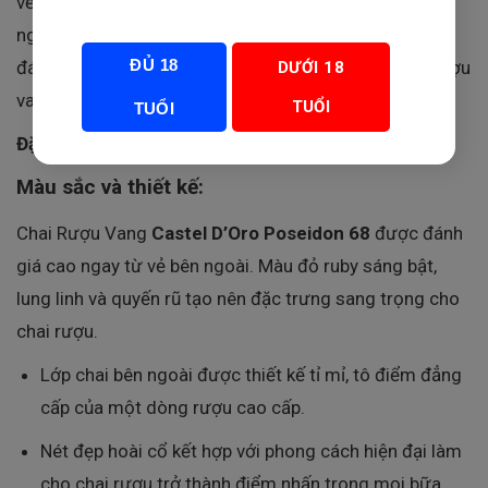
về nghề làm rượu vang truyền thống của đất nước đại
ngàn này. Đây là chai rượu đạt chuẩn cao cấp, được
ĐỦ 18
đánh giá cao và rất được ưa chuộng trong giới yêu rượu
DƯỚI 18
vang.
TUỔI
TUỔI
Đặc Điểm Nổi Bật Của Castel D’Oro Poseidon 68
Màu sắc và thiết kế:
Chai Rượu Vang
Castel D’Oro Poseidon 68
được đánh
giá cao ngay từ vẻ bên ngoài. Màu đỏ ruby sáng bật,
lung linh và quyến rũ tạo nên đặc trưng sang trọng cho
chai rượu.
Lớp chai bên ngoài được thiết kế tỉ mỉ, tô điểm đẳng
cấp của một dòng rượu cao cấp.
Nét đẹp hoài cổ kết hợp với phong cách hiện đại làm
cho chai rượu trở thành điểm nhấn trong mọi bữa