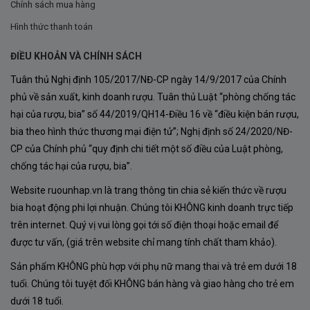
Nhiệt độ phù hợp:
Chính sách mua hàng
Hình thức thanh toán
Rượu Vang
Castel D’Oro Poseidon 68
ĐIỀU KHOẢN VÀ CHÍNH SÁCH
ngon nhất khi được phục vụ ở nhiệt độ 16-
Tuân thủ Nghị định 105/2017/NĐ-CP ngày 14/9/2017 của Chính
18°C.
phủ về sản xuất, kinh doanh rượu. Tuân thủ Luật “phòng chống tác
Trước khi thưởng thức, hãy để chai rượu
hại của rượu, bia” số 44/2019/QH14-Điều 16 về “điều kiện bán rượu,
thở trong bình Decanter tầm 15-20 phút.
bia theo hình thức thương mại điện tử”; Nghị định số 24/2020/NĐ-
CP của Chính phủ “quy định chi tiết một số điều của Luật phòng,
chống tác hại của rượu, bia”.
Kết hợp món ăn:
Website ruounhap.vn là trang thông tin chia sẻ kiến thức về rượu
Castel D’oro Poseidon 68
là bạn đồng
bia hoạt động phi lợi nhuận. Chúng tôi KHÔNG kinh doanh trực tiếp
trên internet. Quý vị vui lòng gọi tới số điện thoại hoặc email để
hành hoàn hảo với Beef Steak, thịt hun khói,
được tư vấn, (giá trên website chỉ mang tính chất tham khảo).
thịt dê nướng, hay các món salat tinh tế.
Sản phẩm KHÔNG phù hợp với phụ nữ mang thai và trẻ em dưới 18
Ngoài ra, những món sau đây cũng là lựa
tuổi. Chúng tôi tuyệt đối KHÔNG bán hàng và giao hàng cho trẻ em
chọn tuyệt vời:
dưới 18 tuổi.