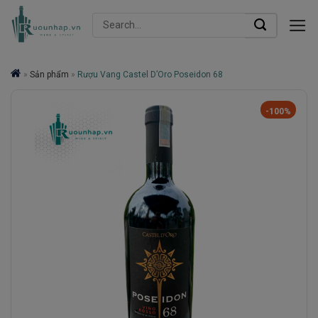
Skip
Search
to
for:
content
»
Sản phẩm
»
Rượu Vang Castel D’Oro Poseidon 68
-100%