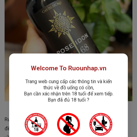
Welcome To Ruounhap.vn
Trang web cung cấp các thông tin và kiến
thức về đồ uống có cồn,
Bạn cần xác nhận trên 18 tuổi để xem tiếp.
Bạn đã đủ 18 tuổi ?
Rượu Vang
Castel D’Oro Poseidon 68
không chỉ đem
đến hương vị độc đáo mà còn mang theo niềm tự hào