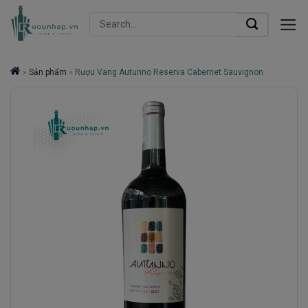
Skip
Search
to
for:
content
»
Sản phẩm
»
Rượu Vang Autunno Reserva Cabernet Sauvignon