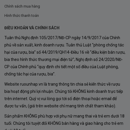
Hàm lượng tannin cao.
Chính sách mua hàng
Hình thức thanh toán
Tiềm năng lưu trữ lâu năm.
ĐIỀU KHOẢN VÀ CHÍNH SÁCH
Hương thơm phức hợp.
Tuân thủ Nghị định 105/2017/NĐ-CP ngày 14/9/2017 của Chính
Cấu trúc cân bằng.
phủ về sản xuất, kinh doanh rượu. Tuân thủ Luật “phòng chống tác
hại của rượu, bia” số 44/2019/QH14-Điều 16 về “điều kiện bán rượu,
Khi được trồng tại Chile, Cabernet Sauvignon thường
bia theo hình thức thương mại điện tử”; Nghị định số 24/2020/NĐ-
phát triển mạnh mẽ với hương thơm của:
CP của Chính phủ “quy định chi tiết một số điều của Luật phòng,
chống tác hại của rượu, bia”.
Nho đen.
Website ruounhap.vn là trang thông tin chia sẻ kiến thức về rượu
Mận chín.
bia hoạt động phi lợi nhuận. Chúng tôi KHÔNG kinh doanh trực tiếp
Anh đào đen.
trên internet. Quý vị vui lòng gọi tới số điện thoại hoặc email để
được tư vấn, (giá trên website chỉ mang tính chất tham khảo).
Việt quất.
Sản phẩm KHÔNG phù hợp với phụ nữ mang thai và trẻ em dưới 18
Mâm xôi.
tuổi. Chúng tôi tuyệt đối KHÔNG bán hàng và giao hàng cho trẻ em