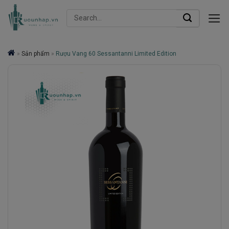
Skip
Search
to
for:
content
»
Sản phẩm
»
Rượu Vang 60 Sessantanni Limited Edition