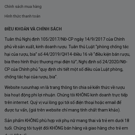
Limited Edition
kéo dài đến 45 ngày, với sự tham gia
Chính sách mua hàng
của nấm men bản địa, giúp tạo ra những tầng hương vị
Hình thức thanh toán
phức tạp và độc đáo. Nho được ép nhẹ nhàng để giữ lại
hương thơm và hương vị tự nhiên của quả. Sau đó, rượu
ĐIỀU KHOẢN VÀ CHÍNH SÁCH
được ủ trong thùng gỗ sồi Pháp và Mỹ trong vòng 18
Tuân thủ Nghị định 105/2017/NĐ-CP ngày 14/9/2017 của Chính
tháng, tạo ra sự cân bằng hoàn hảo giữa hương vị trái
phủ về sản xuất, kinh doanh rượu. Tuân thủ Luật “phòng chống tác
hại của rượu, bia” số 44/2019/QH14-Điều 16 về “điều kiện bán rượu,
cây tươi mới và hương gỗ tinh tế.
bia theo hình thức thương mại điện tử”; Nghị định số 24/2020/NĐ-
Sau khi hoàn tất quá trình ủ trong thùng gỗ sồi, rượu
CP của Chính phủ “quy định chi tiết một số điều của Luật phòng,
tiếp tục được ủ trong chai từ 18 đến 20 tháng trước khi
chống tác hại của rượu, bia”.
ra thị trường. Giai đoạn này giúp rượu đạt đến độ
Website ruounhap.vn là trang thông tin chia sẻ kiến thức về rượu
trưởng thành tốt nhất, cho phép các tầng hương vị kết
bia hoạt động phi lợi nhuận. Chúng tôi KHÔNG kinh doanh trực tiếp
trên internet. Quý vị vui lòng gọi tới số điện thoại hoặc email để
hợp hoàn hảo với nhau, tạo ra một trải nghiệm thưởng
được tư vấn, (giá trên website chỉ mang tính chất tham khảo).
thức đáng nhớ.
Sản phẩm KHÔNG phù hợp với phụ nữ mang thai và trẻ em dưới 18
tuổi. Chúng tôi tuyệt đối KHÔNG bán hàng và giao hàng cho trẻ em