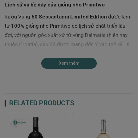
Lịch sử và bề dày của giống nho Primitivo
Rượu Vang
60 Sessantanni Limited Edition
được làm
từ 100% giống nho Primitivo có lịch sử phát triển lâu
đời, với nguồn gốc xuất xứ từ vùng Dalmatia (hiện nay
thuộc Croatia), sau đó được mang đến Ý vào thế kỷ 18.
Primitivo được đặt tên dựa trên từ tiếng Ý “primativo”,
có nghĩa là “chín sớm”, vì đây là giống nho có thời gian
Xem thêm
chín sớm hơn so với nhiều giống nho khác. Đặc tính này
giúp Primitivo dễ thích nghi với nhiều điều kiện khí hậu
khác nhau, từ vùng Địa Trung Hải cho đến các khu vực
có thời tiết khô hạn.
RELATED PRODUCTS
Ngày nay, Primitivo không chỉ phổ biến tại Ý mà còn
được trồng rộng rãi ở Mỹ (nơi nó được biết đến với tên
gọi Zinfandel), Úc, Nam Phi và một số quốc gia khác.