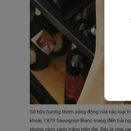
Sở hữu hương thơm sống động của các loại trái
khoái, 1879 Sauvignon Blanc mang đến trải ng
phong cách vang trắng hiện đại. Đây là chai v