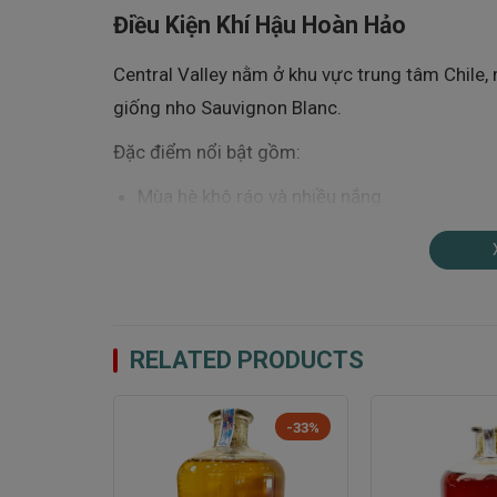
Điều Kiện Khí Hậu Hoàn Hảo
Central Valley nằm ở khu vực trung tâm Chile, n
giống nho Sauvignon Blanc.
Đặc điểm nổi bật gồm:
Mùa hè khô ráo và nhiều nắng.
Mùa đông ôn hòa.
Chênh lệch nhiệt độ ngày và đêm lớn.
Gió mát từ Thái Bình Dương.
RELATED PRODUCTS
Nguồn nước tinh khiết từ dãy Andes.
-33%
Những yếu tố này giúp nho chín từ từ, giữ đượ
Thổ Nhưỡng Giàu Khoáng Chất