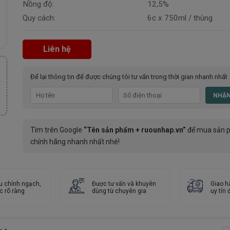
Nồng độ:
12,5%
Quy cách:
6c x 750ml / thùng
Liên hệ
Để lại thông tin để được chúng tôi tư vấn trong thời gian nhanh nhất
Tìm trên Google
“Tên sản phẩm + ruounhap.vn”
để mua sản 
chính hãng nhanh nhất nhé!
u chính ngạch,
Được tư vấn và khuyên
Giao h
c rõ ràng
dùng từ chuyên gia
uy tín