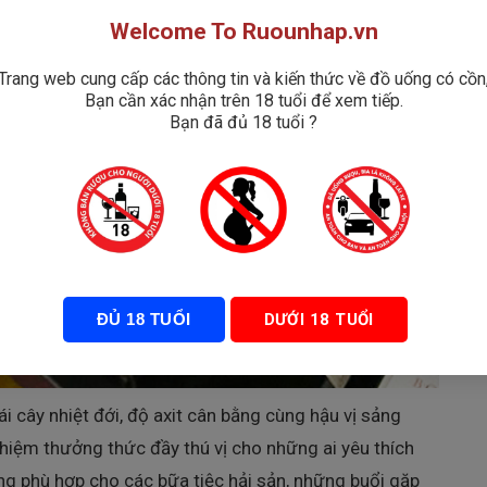
Welcome To Ruounhap.vn
Trang web cung cấp các thông tin và kiến thức về đồ uống có cồn
Bạn cần xác nhận trên 18 tuổi để xem tiếp.
Bạn đã đủ 18 tuổi ?
ĐỦ 18 TUỔI
DƯỚI 18 TUỔI
 cây nhiệt đới, độ axit cân bằng cùng hậu vị sảng
hiệm thưởng thức đầy thú vị cho những ai yêu thích
ang phù hợp cho các bữa tiệc hải sản, những buổi gặp