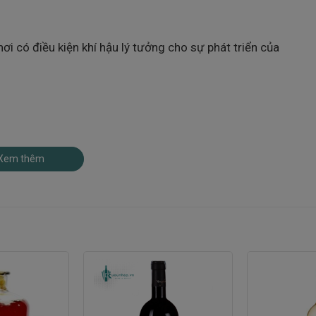
ơi có điều kiện khí hậu lý tưởng cho sự phát triển của
Xem thêm
c độ axit tự nhiên và phát triển hương thơm phức hợp.