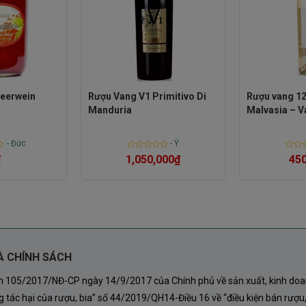
 phù sa, đất sét và đất giàu khoáng chất. Nhờ đó cây
ng trái nho chất lượng cao với hương vị đậm đà và
– Linh Hồn Của Chai Rượu Vang
beerwein
Rượu Vang V1 Primitivo Di
Rượu vang 1
Manduria
Malvasia – V
-
Đức
-
Ý
trắng nổi tiếng nhất thế giới. Có nguồn gốc từ vùng
Rated
Rated
₫
1,050,000
₫
450
 nhà thứ hai” tại Chile.
0
0
out
out
of
of
5
5
 gồm:
À CHÍNH SÁCH
nh 105/2017/NĐ-CP ngày 14/9/2017 của Chính phủ về sản xuất, kinh doa
 tác hại của rượu, bia” số 44/2019/QH14-Điều 16 về “điều kiện bán rượu,