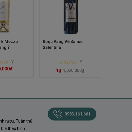
2 E Mezzo
Rượu Vang V6 Salice
ang Ý
Salentino
-
Ý
-
Ý
Rated
,000
₫
1
₫
1,050,000
₫
0
out
of
5
0983.161.661
nh rượu. Tuân thủ
 bia theo hình