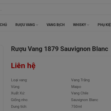
 CHỦ
RƯỢU VANG
VANG BỊCH
WHISKY
PHỤ KI
Rượu Vang 1879 Sauvignon Blanc
Liên hệ
Loại vang:
Vang Trắng
Vùng:
Maipo
Xuất Xứ:
Vang Chile
Giống nho:
Sauvignon Blanc
Dung tích:
750ml