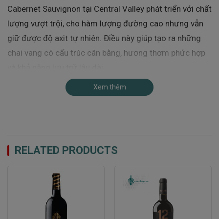
Cabernet Sauvignon tại Central Valley phát triển với chất
lượng vượt trội, cho hàm lượng đường cao nhưng vẫn
giữ được độ axit tự nhiên. Điều này giúp tạo ra những
chai vang có cấu trúc cân bằng, hương thơm phức hợp
và khả năng lưu trữ lâu dài.
1879 Reserva Cabernet Sauvignon là minh chứng rõ nét
Xem thêm
cho sự ưu đãi của thiên nhiên Central Valley, khi mỗi
giọt rượu đều phản ánh đặc trưng terroir độc đáo của
vùng đất nổi tiếng này.
Giống Nho Cabernet Sauvignon – Vua Của
RELATED PRODUCTS
Các Giống Nho Đỏ
Cabernet Sauvignon là giống nho đỏ được trồng rộng
rãi nhất thế giới và được mệnh danh là “Vua của các
giống nho đỏ”. Được hình thành từ sự lai tạo tự nhiên