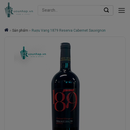
Skip
Search
to
for:
content
»
Sản phẩm
»
Rượu Vang 1879 Reserva Cabernet Sauvignon