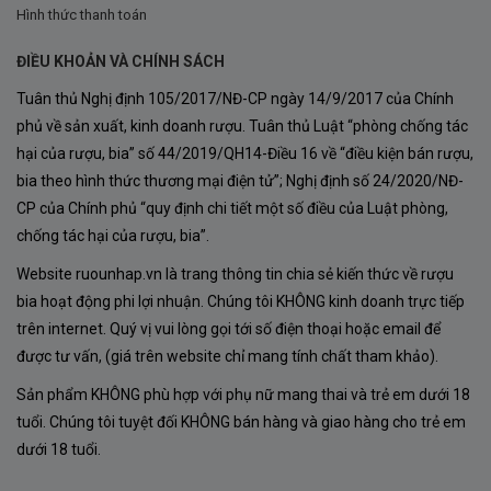
chua đen, mận chín, anh đào đen cùng các nốt hương
Hình thức thanh toán
gia vị hấp dẫn.
ĐIỀU KHOẢN VÀ CHÍNH SÁCH
Chính giống nho nổi tiếng này đã tạo nên cá tính riêng
Tuân thủ Nghị định 105/2017/NĐ-CP ngày 14/9/2017 của Chính
biệt cho 1879 Reserva Cabernet Sauvignon, giúp chai
phủ về sản xuất, kinh doanh rượu. Tuân thủ Luật “phòng chống tác
vang vừa mạnh mẽ vừa tinh tế trong từng tầng hương
hại của rượu, bia” số 44/2019/QH14-Điều 16 về “điều kiện bán rượu,
bia theo hình thức thương mại điện tử”; Nghị định số 24/2020/NĐ-
vị.
CP của Chính phủ “quy định chi tiết một số điều của Luật phòng,
Quy Trình Sản Xuất Rượu Vang 1879 Reserva
chống tác hại của rượu, bia”.
Cabernet Sauvignon
Website ruounhap.vn là trang thông tin chia sẻ kiến thức về rượu
Để tạo nên một chai vang Reserva chất lượng cao, nhà
bia hoạt động phi lợi nhuận. Chúng tôi KHÔNG kinh doanh trực tiếp
sản xuất áp dụng quy trình sản xuất nghiêm ngặt từ
trên internet. Quý vị vui lòng gọi tới số điện thoại hoặc email để
được tư vấn, (giá trên website chỉ mang tính chất tham khảo).
khâu chăm sóc vườn nho cho đến đóng chai.
Sản phẩm KHÔNG phù hợp với phụ nữ mang thai và trẻ em dưới 18
Thu Hoạch Nho
tuổi. Chúng tôi tuyệt đối KHÔNG bán hàng và giao hàng cho trẻ em
Nho Cabernet Sauvignon được thu hoạch khi đạt độ
dưới 18 tuổi.
chín tối ưu nhằm đảm bảo sự cân bằng hoàn hảo giữa