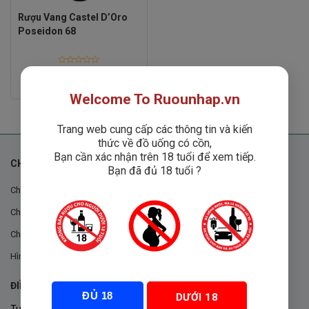
Rượu Vang Castel D’Oro
Poseidon 68
Rated
0
2
₫
880,000
₫
out
Welcome To Ruounhap.vn
of
5
Trang web cung cấp các thông tin và kiến
thức về đồ uống có cồn,
Bạn cần xác nhận trên 18 tuổi để xem tiếp.
CHÍNH SÁCH
Bạn đã đủ 18 tuổi ?
Chính sách chung
Chính sách đổi trả
Chính sách mua hàng
Hình thức thanh toán
ĐIỀU KHOẢN VÀ CHÍNH SÁCH
ĐỦ 18
DƯỚI 18