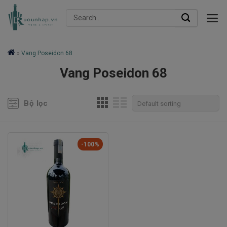
Skip
Search
to
for:
content
»
Vang Poseidon 68
Vang Poseidon 68
Bộ lọc
-100%