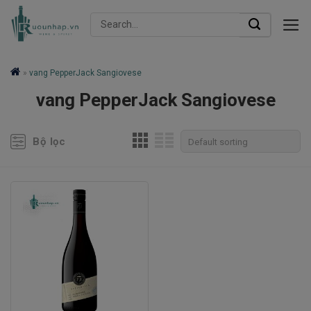
Skip
Search
to
for:
content
»
vang PepperJack Sangiovese
vang PepperJack Sangiovese
Bộ lọc