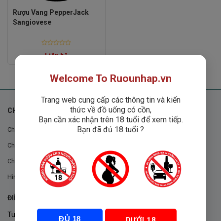
Rượu Vang PepperJack
Sangiovese
Rated
Liên hệ
0
out
of
5
Welcome To Ruounhap.vn
Trang web cung cấp các thông tin và kiến
thức về đồ uống có cồn,
CHÍNH SÁCH
Bạn cần xác nhận trên 18 tuổi để xem tiếp.
Bạn đã đủ 18 tuổi ?
Chính sách chung
Chính sách đổi trả
Chính sách mua hàng
Hình thức thanh toán
ĐIỀU KHOẢN VÀ CHÍNH SÁCH
Tuân thủ Nghị định 105/2017/NĐ-CP ngày 14/9/2017 của Chính
ĐỦ 18
DƯỚI 18