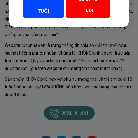
phủ về sản xuất, kinh doanh rượu. Tuân thủ Luật “phòng chống tác
TUỔI
TUỔI
hại của rượu, bia” số 44/2019/QH14-Điều 16 về “điều kiện bán rượu,
bia theo hình thức thương mại điện tử”; Nghị định số 24/2020/NĐ-
CP của Chính phủ “quy định chi tiết một số điều của Luật phòng,
chống tác hại của rượu, bia”.
Website ruounhap.vn là trang thông tin chia sẻ kiến thức về rượu
bia hoạt động phi lợi nhuận. Chúng tôi KHÔNG kinh doanh trực tiếp
trên internet. Quý vị vui lòng gọi tới số điện thoại hoặc email để
được tư vấn, (giá trên website chỉ mang tính chất tham khảo).
Sản phẩm KHÔNG phù hợp với phụ nữ mang thai và trẻ em dưới 18
tuổi. Chúng tôi tuyệt đối KHÔNG bán hàng và giao hàng cho trẻ em
dưới 18 tuổi.
0983.161.661