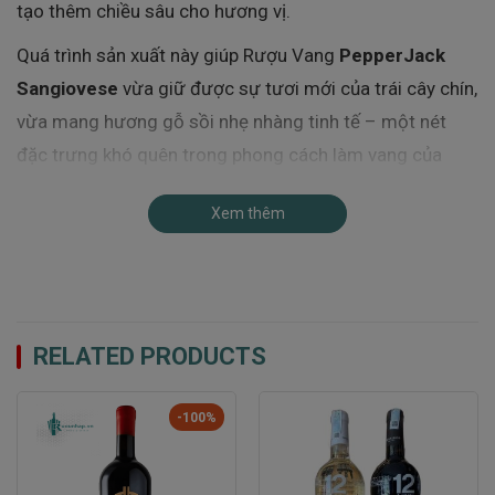
tạo thêm chiều sâu cho hương vị.
Quá trình sản xuất này giúp Rượu Vang
PepperJack
Sangiovese
vừa giữ được sự tươi mới của trái cây chín,
vừa mang hương gỗ sồi nhẹ nhàng tinh tế – một nét
đặc trưng khó quên trong phong cách làm vang của
Richard Mattner.
Xem thêm
Đặc điểm hương vị Rượu Vang PepperJack
Sangiovese
Màu sắc – Ánh Ruby rực rỡ của sức sống
Rượu Vang
PepperJack Sangiovese
sở hữu
gam màu
RELATED PRODUCTS
đỏ ruby sáng trong
, rực rỡ như ánh nắng của vùng
McLaren Vale – một biểu tượng của sự tươi trẻ và năng
-100%
lượng. Khi nghiêng ly, lớp rượu phản chiếu ánh tím nhẹ ở
viền, biểu hiện rõ nét
sự tươi mới của niên vụ
và
độ