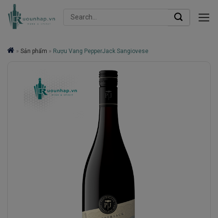
Skip
Search
to
for:
content
»
Sản phẩm
»
Rượu Vang PepperJack Sangiovese