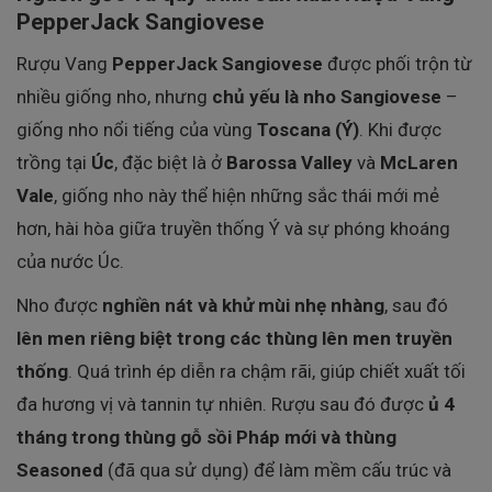
PepperJack Sangiovese
Rượu Vang
PepperJack Sangiovese
được phối trộn từ
nhiều giống nho, nhưng
chủ yếu là nho Sangiovese
–
giống nho nổi tiếng của vùng
Toscana (Ý)
. Khi được
trồng tại
Úc
, đặc biệt là ở
Barossa Valley
và
McLaren
Vale
, giống nho này thể hiện những sắc thái mới mẻ
hơn, hài hòa giữa truyền thống Ý và sự phóng khoáng
của nước Úc.
Nho được
nghiền nát và khử mùi nhẹ nhàng
, sau đó
lên men riêng biệt trong các thùng lên men truyền
thống
. Quá trình ép diễn ra chậm rãi, giúp chiết xuất tối
đa hương vị và tannin tự nhiên. Rượu sau đó được
ủ 4
tháng trong thùng gỗ sồi Pháp mới và thùng
Seasoned
(đã qua sử dụng) để làm mềm cấu trúc và