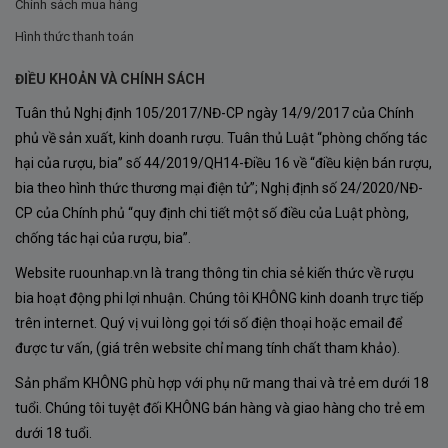
Chính sách mua hàng
hiện –
gỗ sồi Pháp
,
vanilla nhẹ
,
caramel
, và
một chút
Hình thức thanh toán
khói nướng tinh tế
, tất cả tạo nên chiều sâu phức hợp
ĐIỀU KHOẢN VÀ CHÍNH SÁCH
nhưng vô cùng dễ chịu.
Tuân thủ Nghị định 105/2017/NĐ-CP ngày 14/9/2017 của Chính
Hương thơm của Rượu Vang
PepperJack Sangiovese
phủ về sản xuất, kinh doanh rượu. Tuân thủ Luật “phòng chống tác
được đánh giá là
mạnh mẽ nhưng không gắt
,
tươi tắn
hại của rượu, bia” số 44/2019/QH14-Điều 16 về “điều kiện bán rượu,
mà vẫn sang trọng
– vừa có nét cổ điển Ý, vừa có chút
bia theo hình thức thương mại điện tử”; Nghị định số 24/2020/NĐ-
phóng khoáng đặc trưng của phong cách Úc hiện đại.
CP của Chính phủ “quy định chi tiết một số điều của Luật phòng,
chống tác hại của rượu, bia”.
Nếu bạn xoay ly chậm rãi, rượu sẽ tiếp tục bung tỏa
Website ruounhap.vn là trang thông tin chia sẻ kiến thức về rượu
những
nốt hương ấm áp của gỗ tuyết tùng và da
bia hoạt động phi lợi nhuận. Chúng tôi KHÔNG kinh doanh trực tiếp
thuộc
, mang đến cảm giác vừa gần gũi, vừa quyến rũ
trên internet. Quý vị vui lòng gọi tới số điện thoại hoặc email để
khó quên.
được tư vấn, (giá trên website chỉ mang tính chất tham khảo).
Vị rượu – Cân bằng, mềm mại và tràn đầy sức sống
Sản phẩm KHÔNG phù hợp với phụ nữ mang thai và trẻ em dưới 18
tuổi. Chúng tôi tuyệt đối KHÔNG bán hàng và giao hàng cho trẻ em
Khi nhấp ngụm đầu tiên, vị rượu
mềm mượt lan tỏa
khắp
dưới 18 tuổi.