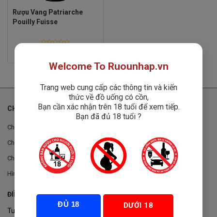
Rượu Vang Patriarche
Pouilly Fuisse
Rated
Liên hệ
0
out
Welcome To Ruounhap.vn
of
5
Trang web cung cấp các thông tin và kiến
thức về đồ uống có cồn,
Bạn cần xác nhận trên 18 tuổi để xem tiếp.
CHÍNH SÁCH
Bạn đã đủ 18 tuổi ?
Chính sách chung
Chính sách đổi trả
Chính sách mua hàng
Hình thức thanh toán
ĐIỀU KHOẢN VÀ CHÍNH SÁCH
ĐỦ 18
DƯỚI 18
Tuân thủ Nghị định 105/2017/NĐ-CP ngày 14/9/2017 của Chính