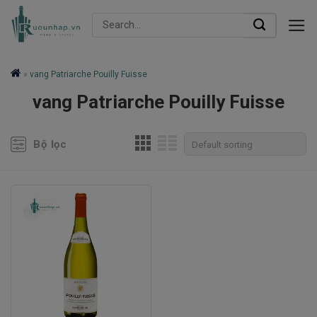
Skip
Search
to
for:
content
»
vang Patriarche Pouilly Fuisse
vang Patriarche Pouilly Fuisse
Bộ lọc