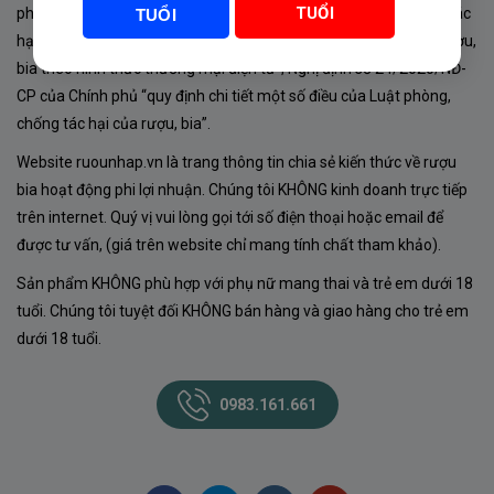
TUỔI
phủ về sản xuất, kinh doanh rượu. Tuân thủ Luật “phòng chống tác
TUỔI
hại của rượu, bia” số 44/2019/QH14-Điều 16 về “điều kiện bán rượu,
bia theo hình thức thương mại điện tử”; Nghị định số 24/2020/NĐ-
CP của Chính phủ “quy định chi tiết một số điều của Luật phòng,
chống tác hại của rượu, bia”.
Website ruounhap.vn là trang thông tin chia sẻ kiến thức về rượu
bia hoạt động phi lợi nhuận. Chúng tôi KHÔNG kinh doanh trực tiếp
trên internet. Quý vị vui lòng gọi tới số điện thoại hoặc email để
được tư vấn, (giá trên website chỉ mang tính chất tham khảo).
Sản phẩm KHÔNG phù hợp với phụ nữ mang thai và trẻ em dưới 18
tuổi. Chúng tôi tuyệt đối KHÔNG bán hàng và giao hàng cho trẻ em
dưới 18 tuổi.
0983.161.661