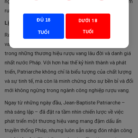
người yêu vang ngay từ ánh nhìn đầu tiên cho đến ngụm
rượu cuối cùng.
ĐỦ 18
DƯỚI 18
Lịch sử và danh tiếng nhà Patriarche
TUỔI
TUỔI
Ra đời năm 1780 tại thị trấn Beaune – thủ phủ rượu
vang của vùng Bourgogne –
nhà Patriarche
là một
trong những thương hiệu rượu vang lâu đời và danh giá
nhất nước Pháp. Với hơn hai thế kỷ hình thành và phát
triển, Patriarche không chỉ là biểu tượng của chất lượng
và sự tinh tế, mà còn là minh chứng cho sự bền bỉ và đổi
mới không ngừng trong ngành công nghiệp rượu vang.
Ngay từ những ngày đầu, Jean-Baptiste Patriarche –
nhà sáng lập – đã đặt ra tầm nhìn chiến lược về việc
phát triển một thương hiệu vang mang đậm dấu ấn
truyền thống Pháp, nhưng luôn sẵn sàng đón nhận công