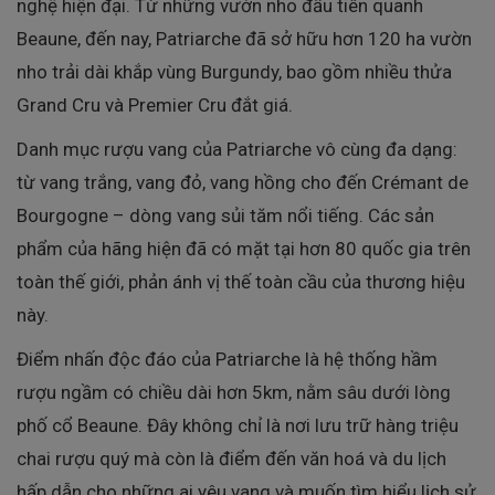
nghệ hiện đại. Từ những vườn nho đầu tiên quanh
Beaune, đến nay, Patriarche đã sở hữu hơn 120 ha vườn
nho trải dài khắp vùng Burgundy, bao gồm nhiều thửa
Grand Cru và Premier Cru đắt giá.
Danh mục rượu vang của Patriarche vô cùng đa dạng:
từ vang trắng, vang đỏ, vang hồng cho đến Crémant de
Bourgogne – dòng vang sủi tăm nổi tiếng. Các sản
phẩm của hãng hiện đã có mặt tại hơn 80 quốc gia trên
toàn thế giới, phản ánh vị thế toàn cầu của thương hiệu
này.
Điểm nhấn độc đáo của Patriarche là hệ thống hầm
rượu ngầm có chiều dài hơn 5km, nằm sâu dưới lòng
phố cổ Beaune. Đây không chỉ là nơi lưu trữ hàng triệu
chai rượu quý mà còn là điểm đến văn hoá và du lịch
hấp dẫn cho những ai yêu vang và muốn tìm hiểu lịch sử