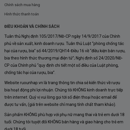
Chính sách mua hàng
tươi, axit đồng đều, vừa có hương vani béo ngậy và hậu
vị mềm mịnh.
Hình thức thanh toán
ĐIỀU KHOẢN VÀ CHÍNH SÁCH
Tuân thủ Nghị định 105/2017/NĐ-CP ngày 14/9/2017 của Chính
phủ về sản xuất, kinh doanh rượu. Tuân thủ Luật “phòng chống tác
hại của rượu, bia” số 44/2019/QH14-Điều 16 về “điều kiện bán rượu,
bia theo hình thức thương mại điện tử”; Nghị định số 24/2020/NĐ-
CP của Chính phủ “quy định chi tiết một số điều của Luật phòng,
chống tác hại của rượu, bia”.
Website ruounhap.vn là trang thông tin chia sẻ kiến thức về rượu
bia hoạt động phi lợi nhuận. Chúng tôi KHÔNG kinh doanh trực tiếp
trên internet. Quý vị vui lòng gọi tới số điện thoại hoặc email để
được tư vấn, (giá trên website chỉ mang tính chất tham khảo).
Sản phẩm KHÔNG phù hợp với phụ nữ mang thai và trẻ em dưới 18
tuổi. Chúng tôi tuyệt đối KHÔNG bán hàng và giao hàng cho trẻ em
dưới 18 tuổi.