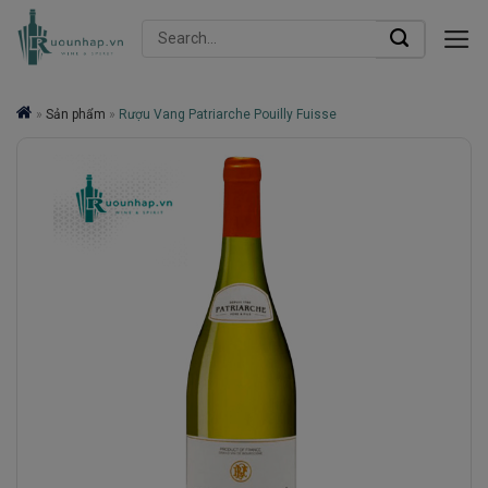
Skip
Search
to
for:
content
»
Sản phẩm
»
Rượu Vang Patriarche Pouilly Fuisse