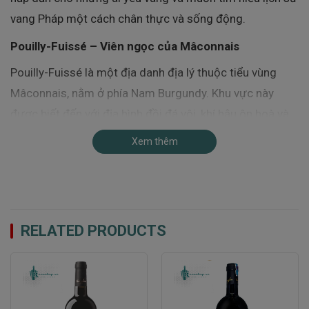
vang Pháp một cách chân thực và sống động.
Pouilly-Fuissé – Viên ngọc của Mâconnais
Pouilly-Fuissé là một địa danh địa lý thuộc tiểu vùng
Mâconnais, nằm ở phía Nam Burgundy. Khu vực này
được biết đến với địa hình đồi đá vôi, khí hậu ôn hoà và
nặng nế nhưng mát mẻ.
Xem thêm
Chính điều này tạo ra điều kiện tuyệt vời cho
Chardonnay:
Hương khoáng tinh tế nhờ đất đá vôi
RELATED PRODUCTS
Trái cây tươi từng, dịi dàng như táo xanh, lê, cam
chanh
Axit tươi mát và hậu vị dài lâu