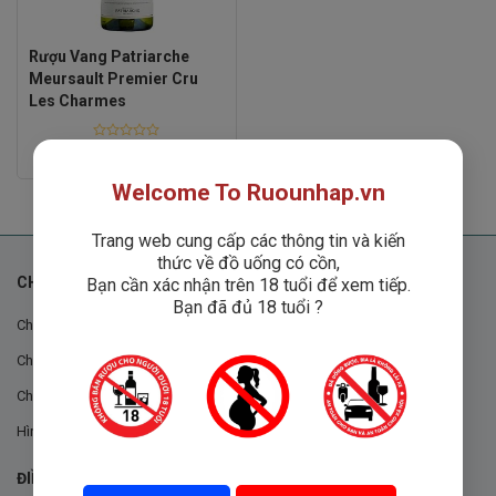
Rượu Vang Patriarche
Meursault Premier Cru
Les Charmes
Rated
Liên hệ
0
out
Welcome To Ruounhap.vn
of
5
Trang web cung cấp các thông tin và kiến
thức về đồ uống có cồn,
CHÍNH SÁCH
Bạn cần xác nhận trên 18 tuổi để xem tiếp.
Bạn đã đủ 18 tuổi ?
Chính sách chung
Chính sách đổi trả
Chính sách mua hàng
Hình thức thanh toán
ĐIỀU KHOẢN VÀ CHÍNH SÁCH