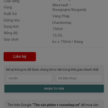
Loại vang:
Meursault –
Vùng:
Bourgogne/Burgundy
Xuất Xứ:
Vang Pháp
Giống nho:
Chardonnay
Dung tích:
750ml
Nồng độ:
13,5%
Quy cách:
6c x 750ml / thùng
Liên hệ
Để lại thông tin để được chúng tôi tư vấn trong thời gian nhanh nhất
Tìm trên Google
“Tên sản phẩm + ruounhap.vn”
để mua sản