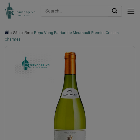
Skip
Search
to
for:
content
»
Sản phẩm
»
Rượu Vang Patriarche Meursault Premier Cru Les
Charmes