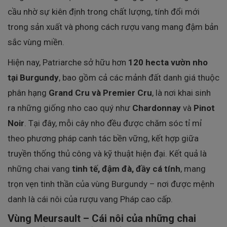
cầu nhờ sự kiên định trong chất lượng, tính đổi mới
trong sản xuất và phong cách rượu vang mang đậm bản
sắc vùng miền.
Hiện nay, Patriarche sở hữu hơn
120 hecta vườn nho
tại Burgundy
, bao gồm cả các mảnh đất danh giá thuộc
phân hạng
Grand Cru và Premier Cru
, là nơi khai sinh
ra những giống nho cao quý như
Chardonnay
và
Pinot
Noir
. Tại đây, mỗi cây nho đều được chăm sóc tỉ mỉ
theo phương pháp canh tác bền vững, kết hợp giữa
truyền thống thủ công và kỹ thuật hiện đại. Kết quả là
những chai vang
tinh tế, đậm đà, đầy cá tính
, mang
trọn vẹn tinh thần của vùng Burgundy – nơi được mệnh
danh là cái nôi của rượu vang Pháp cao cấp.
Vùng Meursault – Cái nôi của những chai