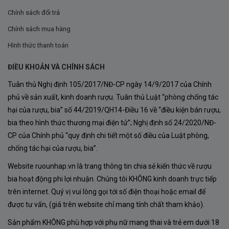
Chính sách đổi trả
Ghi chú hương vị Rượu Vang Patriarche
Meursault Premier Cru Les Charmes
Chính sách mua hàng
Hình thức thanh toán
Màu sắc
ĐIỀU KHOẢN VÀ CHÍNH SÁCH
Rượu Vang
Patriarche Meursault Premier Cru Les
Charmes
là biểu tượng của sự tinh tế trong nghệ thuật
Tuân thủ Nghị định 105/2017/NĐ-CP ngày 14/9/2017 của Chính
phủ về sản xuất, kinh doanh rượu. Tuân thủ Luật “phòng chống tác
làm vang trắng tại vùng Burgundy. Ngay từ khi rót ra ly,
hại của rượu, bia” số 44/2019/QH14-Điều 16 về “điều kiện bán rượu,
rượu đã gây ấn tượng với sắc
vàng ánh kim rực rỡ
,
bia theo hình thức thương mại điện tử”; Nghị định số 24/2020/NĐ-
mang đến cảm giác sang trọng, quý phái và đầy thu hút
CP của Chính phủ “quy định chi tiết một số điều của Luật phòng,
– màu sắc thường thấy ở những chai vang được ủ kỹ
chống tác hại của rượu, bia”.
trong thùng gỗ sồi chất lượng cao.
Website ruounhap.vn là trang thông tin chia sẻ kiến thức về rượu
bia hoạt động phi lợi nhuận. Chúng tôi KHÔNG kinh doanh trực tiếp
Hương thơm
trên internet. Quý vị vui lòng gọi tới số điện thoại hoặc email để
Về
hương thơm
, chai vang này là một bản giao hưởng
được tư vấn, (giá trên website chỉ mang tính chất tham khảo).
mùi hương hài hòa giữa
trái cây chín mọng
như lê, táo
Sản phẩm KHÔNG phù hợp với phụ nữ mang thai và trẻ em dưới 18