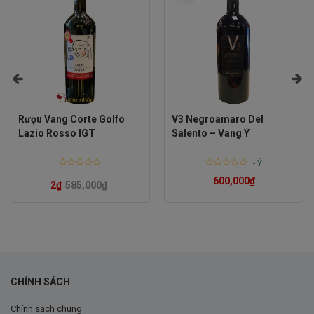
Rượu Vang Corte Golfo
V3 Negroamaro Del
Lazio Rosso IGT
Salento – Vang Ý
-
Ý
Rated
Rated
600,000
₫
0
0
2
₫
585,000
₫
out
out
of
of
5
5
CHÍNH SÁCH
Chính sách chung