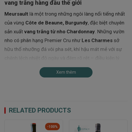
vang trắng hàng đầu thế giới
Meursault
là một trong những ngôi làng nổi tiếng nhất
của vùng
Côte de Beaune, Burgundy
, đặc biệt chuyên
sản xuất
vang trắng từ nho Chardonnay
. Những vườn
nho có phân hạng Premier Cru như
Les Charmes
sở
hữu thổ nhưỡng đá vôi pha sét, khí hậu mát mẻ với sự
chênh lệch nhiệt độ ngày và đêm rõ rệt – điều kiện lý
tưởng giúp nho phát triển chậm, tích lũy hương vị sâu
Xem thêm
sắc.
RELATED PRODUCTS
-100%