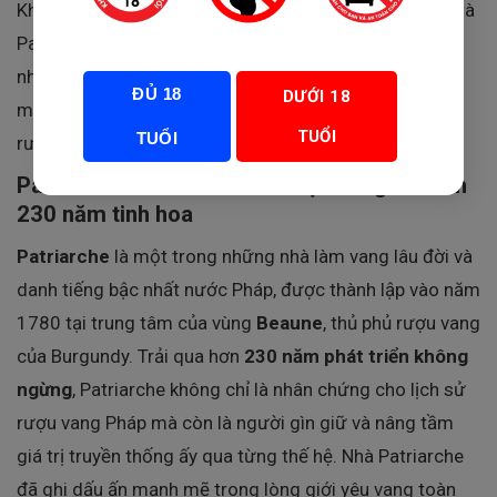
Không chỉ thể hiện kỹ thuật làm vang điêu luyện của nhà
Patriarche, chai vang còn là lựa chọn lý tưởng cho
những tín đồ yêu thích
rượu vang trắng cao cấp
, đam
ĐỦ 18
DƯỚI 18
mê khám phá nghệ thuật và sự tinh tế trong từng giọt
TUỔI
TUỔI
rượu.
Patriarche – Nhà sản xuất rượu vang với hơn
230 năm tinh hoa
Patriarche
là một trong những nhà làm vang lâu đời và
danh tiếng bậc nhất nước Pháp, được thành lập vào năm
1780 tại trung tâm của vùng
Beaune
, thủ phủ rượu vang
của Burgundy. Trải qua hơn
230 năm phát triển không
ngừng
, Patriarche không chỉ là nhân chứng cho lịch sử
rượu vang Pháp mà còn là người gìn giữ và nâng tầm
giá trị truyền thống ấy qua từng thế hệ. Nhà Patriarche
đã ghi dấu ấn mạnh mẽ trong lòng giới yêu vang toàn