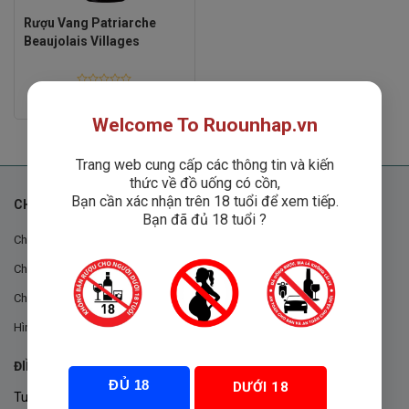
Rượu Vang Patriarche
Beaujolais Villages
Rated
Liên hệ
0
out
Welcome To Ruounhap.vn
of
5
Trang web cung cấp các thông tin và kiến
thức về đồ uống có cồn,
Bạn cần xác nhận trên 18 tuổi để xem tiếp.
CHÍNH SÁCH
Bạn đã đủ 18 tuổi ?
Chính sách chung
Chính sách đổi trả
Chính sách mua hàng
Hình thức thanh toán
ĐIỀU KHOẢN VÀ CHÍNH SÁCH
ĐỦ 18
DƯỚI 18
Tuân thủ Nghị định 105/2017/NĐ-CP ngày 14/9/2017 của Chính