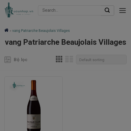
Skip
Search
to
for:
content
»
vang Patriarche Beaujolais Villages
vang Patriarche Beaujolais Villages
Bộ lọc