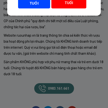
TUỔI
phủ về sản xuất, kinh doanh rượu. Tuân thủ Luật “phòng chống tác
TUỔI
hại của rượu, bia” số 44/2019/QH14-Điều 16 về “điều kiện bán rượu,
bia theo hình thức thương mại điện tử”; Nghị định số 24/2020/NĐ-
CP của Chính phủ “quy định chi tiết một số điều của Luật phòng,
chống tác hại của rượu, bia”.
Website ruounhap.vn là trang thông tin chia sẻ kiến thức về rượu
bia hoạt động phi lợi nhuận. Chúng tôi KHÔNG kinh doanh trực tiếp
trên internet. Quý vị vui lòng gọi tới số điện thoại hoặc email để
được tư vấn, (giá trên website chỉ mang tính chất tham khảo).
Sản phẩm KHÔNG phù hợp với phụ nữ mang thai và trẻ em dưới 18
tuổi. Chúng tôi tuyệt đối KHÔNG bán hàng và giao hàng cho trẻ em
dưới 18 tuổi.
0983.161.661