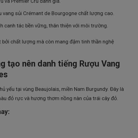
u và Premier Cru danh giá.
u vang sủi Crémant de Bourgogne chất lượng cao.
nh canh tác bền vững, thân thiện với môi trường.
ật bởi chất lượng mà còn mang đậm tinh thần nghệ
g tạo nên danh tiếng Rượu Vang
ges
hủ yếu tại vùng Beaujolais, miền Nam Burgundy. Đây là
u đỏ rực và hương thơm nồng nàn của trái cây đỏ.
may: