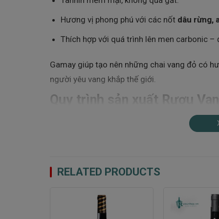
Hương vị phong phú với các nốt
dâu rừng, 
Thích hợp với quá trình lên men carbonic –
Gamay giúp tạo nên những chai vang đỏ có hươ
người yêu vang khắp thế giới.
Quy trình sản xuất Rượu Van
– Tinh tế từ vườn nho đến c
Để làm nên chất lượng vượt trội và hương vị 
Beaujolais Villages
, nhà làm vang Patriarche 
ấn thủ công truyền thống nhưng vẫn linh hoạt vớ
RELATED PRODUCTS
Nho
Gamay
được thu hoạch
thủ công hoàn t
-100%
tối ưu, đảm bảo độ chín đồng đều và hương th
mùa thu, khi điều kiện khí hậu mát mẻ giúp giữ 