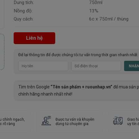
Dung tích:
750ml
Nồng độ:
13%
Quy cách:
6c x 750ml / thùng
Liên hệ
Để lại thông tin để được chúng tôi tư vấn trong thời gian nhanh nhất
Tìm trên Google
“Tên sản phẩm + ruounhap.vn”
để mua sản 
chính hãng nhanh nhất nhé!
u chính ngạch,
Được tư vấn và khuyên
Giao h
c rõ ràng
dùng từ chuyên gia
uy tín