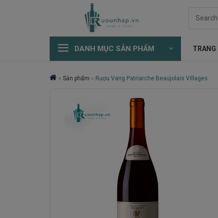
Skip
Search
to
for:
content
DANH MỤC SẢN PHẨM
TRANG
»
Sản phẩm
»
Rượu Vang Patriarche Beaujolais Villages