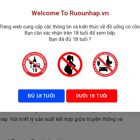
Welcome To Ruounhap.vn
Trang web cung cấp các thông tin và kiến thức về đồ uống có cồn
Bạn cần xác nhận trên 18 tuổi để xem tiếp.
Bạn đã đủ 18 tuổi ?
dễ uống, có thể kết hợp với nhiều món ăn và phù hợp
hì Rượu Vang
Patriarche Beaujolais Villages
chính là sự
iểu tượng tinh tế của Bourgogne
ĐỦ 18 TUỔI
DƯỚI 18 TUỔI
ne
, nhà làm vang
Patriarche
là một trong những
áp. Với triết lý sản xuất kết hợp giữa truyền thống và