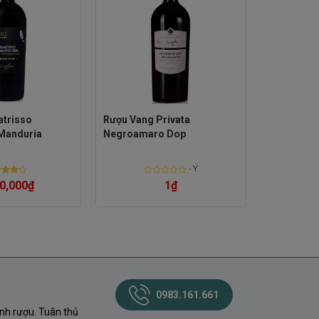
atrisso
Rượu Vang Privata
 Manduria
Negroamaro Dop
-
Ý
d
Rated
0,000
₫
1
₫
out
0
out
of
5
0983.161.661
nh rượu. Tuân thủ