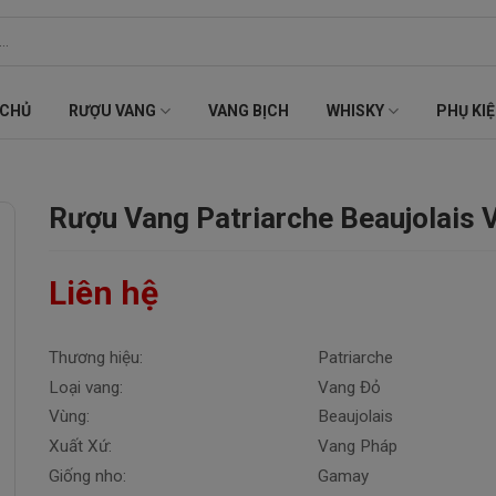
 CHỦ
RƯỢU VANG
VANG BỊCH
WHISKY
PHỤ KI
Rượu Vang Patriarche Beaujolais V
Liên hệ
Thương hiệu:
Patriarche
Loại vang:
Vang Đỏ
Vùng:
Beaujolais
Xuất Xứ:
Vang Pháp
Giống nho:
Gamay