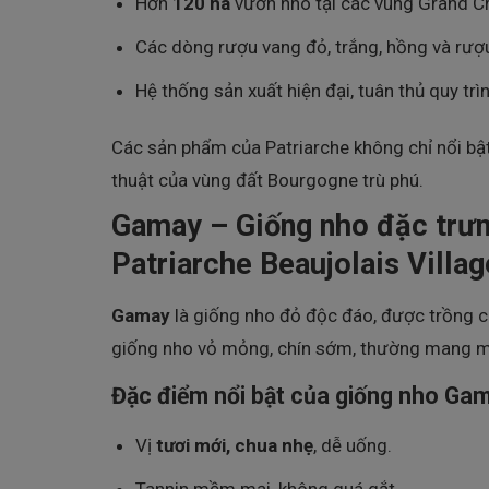
Hơn
120 ha
vườn nho tại các vùng Grand Cr
Các dòng rượu vang đỏ, trắng, hồng và rượ
Hệ thống sản xuất hiện đại, tuân thủ quy trì
Các sản phẩm của Patriarche không chỉ nổi b
thuật của vùng đất Bourgogne trù phú.
Gamay – Giống nho đặc trưn
Patriarche Beaujolais Villa
Gamay
là giống nho đỏ độc đáo, được trồng c
giống nho vỏ mỏng, chín sớm, thường mang mà
Đặc điểm nổi bật của giống nho Ga
Vị
tươi mới, chua nhẹ
, dễ uống.
Tannin mềm mại, không quá gắt.