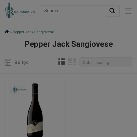
Skip
Search
to
for:
content
»
Pepper Jack Sangiovese
Pepper Jack Sangiovese
Bộ lọc