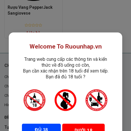
Rượu Vang PepperJack
Sangiovese
Rated
Liên hệ
0
out
of
5
Welcome To Ruounhap.vn
Trang web cung cấp các thông tin và kiến
thức về đồ uống có cồn,
CHÍNH SÁCH
Bạn cần xác nhận trên 18 tuổi để xem tiếp.
Bạn đã đủ 18 tuổi ?
Chính sách chung
Chính sách đổi trả
Chính sách mua hàng
Hình thức thanh toán
ĐIỀU KHOẢN VÀ CHÍNH SÁCH
Tuân thủ Nghị định 105/2017/NĐ-CP ngày 14/9/2017 của Chính
ĐỦ 18
DƯỚI 18