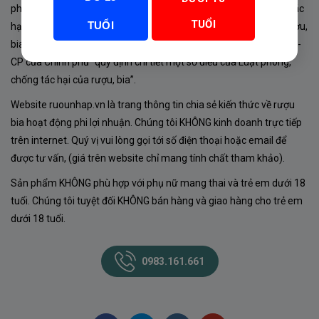
phủ về sản xuất, kinh doanh rượu. Tuân thủ Luật “phòng chống tác
TUỔI
TUỔI
hại của rượu, bia” số 44/2019/QH14-Điều 16 về “điều kiện bán rượu,
bia theo hình thức thương mại điện tử”; Nghị định số 24/2020/NĐ-
CP của Chính phủ “quy định chi tiết một số điều của Luật phòng,
chống tác hại của rượu, bia”.
Website ruounhap.vn là trang thông tin chia sẻ kiến thức về rượu
bia hoạt động phi lợi nhuận. Chúng tôi KHÔNG kinh doanh trực tiếp
trên internet. Quý vị vui lòng gọi tới số điện thoại hoặc email để
được tư vấn, (giá trên website chỉ mang tính chất tham khảo).
Sản phẩm KHÔNG phù hợp với phụ nữ mang thai và trẻ em dưới 18
tuổi. Chúng tôi tuyệt đối KHÔNG bán hàng và giao hàng cho trẻ em
dưới 18 tuổi.
0983.161.661