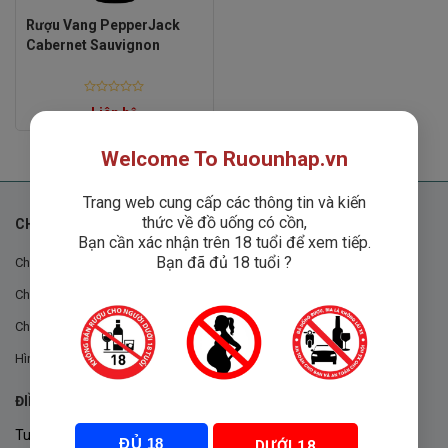
Rượu Vang PepperJack
Cabernet Sauvignon
Rated
Liên hệ
0
out
of
5
Welcome To Ruounhap.vn
Trang web cung cấp các thông tin và kiến
thức về đồ uống có cồn,
CHÍNH SÁCH
Bạn cần xác nhận trên 18 tuổi để xem tiếp.
Bạn đã đủ 18 tuổi ?
Chính sách chung
Chính sách đổi trả
Chính sách mua hàng
Hình thức thanh toán
ĐIỀU KHOẢN VÀ CHÍNH SÁCH
Tuân thủ Nghị định 105/2017/NĐ-CP ngày 14/9/2017 của Chính
ĐỦ 18
DƯỚI 18