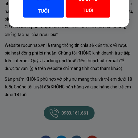
phủ về sản xuất, kinh doanh rượu. Tuân thủ Luật “phòng chống tác
TUỔI
TUỔI
hại của rượu, bia” số 44/2019/QH14-Điều 16 về “điều kiện bán rượu,
bia theo hình thức thương mại điện tử”; Nghị định số 24/2020/NĐ-
CP của Chính phủ “quy định chi tiết một số điều của Luật phòng,
chống tác hại của rượu, bia”.
Website ruounhap.vn là trang thông tin chia sẻ kiến thức về rượu
bia hoạt động phi lợi nhuận. Chúng tôi KHÔNG kinh doanh trực tiếp
trên internet. Quý vị vui lòng gọi tới số điện thoại hoặc email để
được tư vấn, (giá trên website chỉ mang tính chất tham khảo).
Sản phẩm KHÔNG phù hợp với phụ nữ mang thai và trẻ em dưới 18
tuổi. Chúng tôi tuyệt đối KHÔNG bán hàng và giao hàng cho trẻ em
dưới 18 tuổi.
0983.161.661