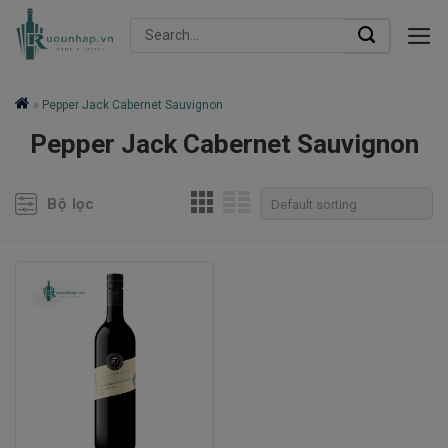
Skip
Search
to
for:
content
»
Pepper Jack Cabernet Sauvignon
Pepper Jack Cabernet Sauvignon
Bộ lọc