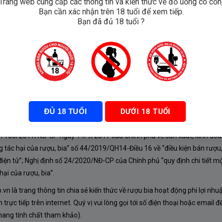
Trang web cung cấp các thông tin và kiến thức về đồ uống có cồn
Bạn cần xác nhận trên 18 tuổi để xem tiếp.
e
Bạn đã đủ 18 tuổi ?
ĐỦ 18 TUỔI
DƯỚI 18 TUỔI
À CHÍNH SÁCH
nh 105/2017/NĐ-CP ngày 14/9/2017 của Chính phủ về sản xuất, kinh doa
 tác hại của rượu, bia” số 44/2019/QH14-Điều 16 về “điều kiện bán rượu,
iện tử”; Nghị định số 24/2020/NĐ-CP của Chính phủ “quy định chi tiết mộ
ại của rượu, bia”.
n là trang thông tin chia sẻ kiến thức về rượu bia hoạt động phi lợi nhu
rực tiếp trên internet. Quý vị vui lòng gọi tới số điện thoại hoặc email đ
mang tính chất tham khảo).