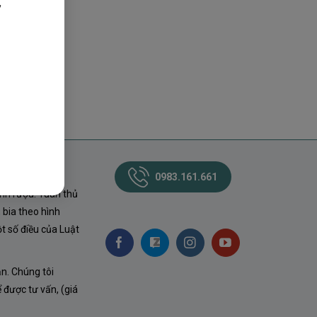
,
0983.161.661
nh rượu. Tuân thủ
 bia theo hình
t số điều của Luật
ận. Chúng tôi
ể được tư vấn, (giá