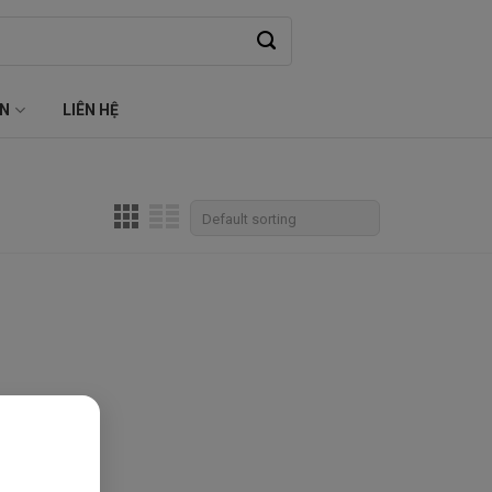
ỆN
LIÊN HỆ