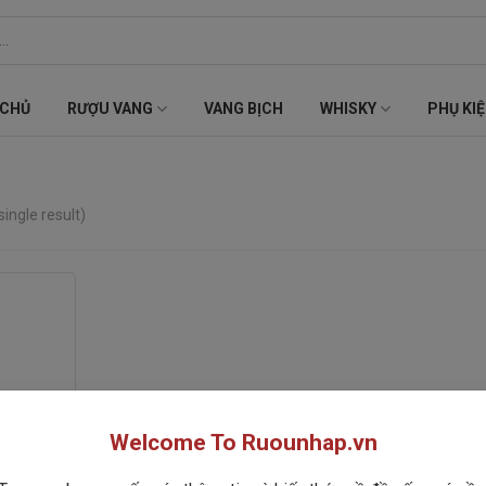
 CHỦ
RƯỢU VANG
VANG BỊCH
WHISKY
PHỤ KI
ingle result)
Welcome To Ruounhap.vn