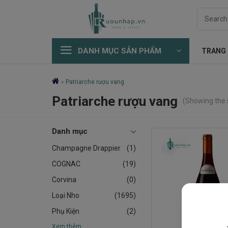
Skip
Search
to
for:
content
DANH MỤC SẢN PHẨM
TRANG
»
Patriarche rượu vang
Patriarche rượu vang
(Showing the s
Danh mục
Champagne Drappier
(1)
COGNAC
(19)
Corvina
(0)
Loại Nho
(1695)
Phụ Kiện
(2)
Xem thêm