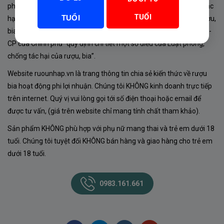
phủ về sản xuất, kinh doanh rượu. Tuân thủ Luật “phòng chống tác
TUỔI
TUỔI
hại của rượu, bia” số 44/2019/QH14-Điều 16 về “điều kiện bán rượu,
bia theo hình thức thương mại điện tử”; Nghị định số 24/2020/NĐ-
CP của Chính phủ “quy định chi tiết một số điều của Luật phòng,
chống tác hại của rượu, bia”.
Website ruounhap.vn là trang thông tin chia sẻ kiến thức về rượu
bia hoạt động phi lợi nhuận. Chúng tôi KHÔNG kinh doanh trực tiếp
trên internet. Quý vị vui lòng gọi tới số điện thoại hoặc email để
được tư vấn, (giá trên website chỉ mang tính chất tham khảo).
Sản phẩm KHÔNG phù hợp với phụ nữ mang thai và trẻ em dưới 18
tuổi. Chúng tôi tuyệt đối KHÔNG bán hàng và giao hàng cho trẻ em
dưới 18 tuổi.
0983.161.661