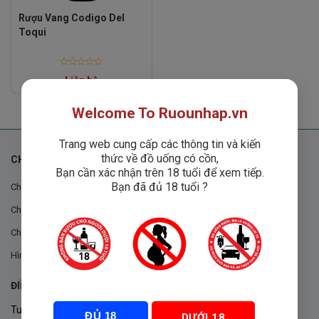
Rượu Vang Codigo Del
Toqui
Rated
Liên hệ
0
out
of
5
Welcome To Ruounhap.vn
Trang web cung cấp các thông tin và kiến
thức về đồ uống có cồn,
CHÍNH SÁCH
Bạn cần xác nhận trên 18 tuổi để xem tiếp.
Bạn đã đủ 18 tuổi ?
Chính sách chung
Chính sách đổi trả
Chính sách mua hàng
Hình thức thanh toán
ĐIỀU KHOẢN VÀ CHÍNH SÁCH
Tuân thủ Nghị định 105/2017/NĐ-CP ngày 14/9/2017 của Chính
ĐỦ 18
DƯỚI 18