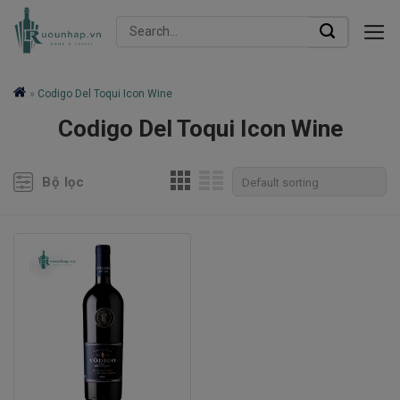
Skip
Search
to
for:
content
»
Codigo Del Toqui Icon Wine
Codigo Del Toqui Icon Wine
Bộ lọc