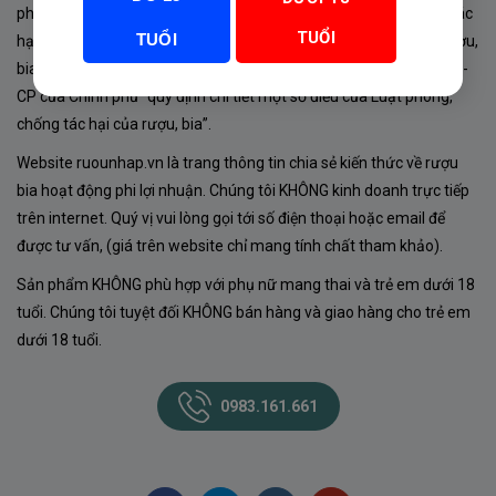
phủ về sản xuất, kinh doanh rượu. Tuân thủ Luật “phòng chống tác
TUỔI
TUỔI
hại của rượu, bia” số 44/2019/QH14-Điều 16 về “điều kiện bán rượu,
bia theo hình thức thương mại điện tử”; Nghị định số 24/2020/NĐ-
CP của Chính phủ “quy định chi tiết một số điều của Luật phòng,
chống tác hại của rượu, bia”.
Website ruounhap.vn là trang thông tin chia sẻ kiến thức về rượu
bia hoạt động phi lợi nhuận. Chúng tôi KHÔNG kinh doanh trực tiếp
trên internet. Quý vị vui lòng gọi tới số điện thoại hoặc email để
được tư vấn, (giá trên website chỉ mang tính chất tham khảo).
Sản phẩm KHÔNG phù hợp với phụ nữ mang thai và trẻ em dưới 18
tuổi. Chúng tôi tuyệt đối KHÔNG bán hàng và giao hàng cho trẻ em
dưới 18 tuổi.
0983.161.661