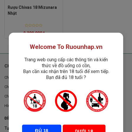
Rượu Chivas 18 Mizunara
Nhật
Rated
2,200,000
₫
0
out
of
5
Welcome To Ruounhap.vn
Trang web cung cấp các thông tin và kiến
thức về đồ uống có cồn,
CHÍNH SÁCH
Bạn cần xác nhận trên 18 tuổi để xem tiếp.
Bạn đã đủ 18 tuổi ?
Chính sách chung
Chính sách đổi trả
Chính sách mua hàng
Hình thức thanh toán
ĐIỀU KHOẢN VÀ CHÍNH SÁCH
Tuân thủ Nghị định 105/2017/NĐ-CP ngày 14/9/2017 của Chính
ĐỦ 18
DƯỚI 18