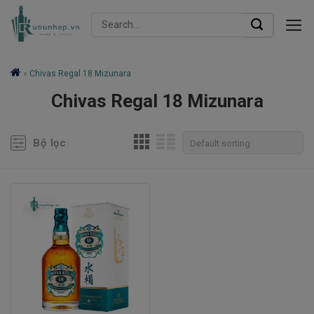
Skip
Search
to
for:
content
»
Chivas Regal 18 Mizunara
Chivas Regal 18 Mizunara
Bộ lọc