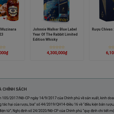
rái cây chín mọng, kết hợp hài hòa với hương gỗ
 Muzinara
Johnnie Walker Blue Label
Rượu Chivas 
23
Year Of The Rabbit Limited
, kẹo bơ cứng và trái cây tươi như đào, dừa.
Edition Whisky
Rated
Rate
000
₫
4,300,000
₫
6,10
0
0
out
out
 lấy cảm hứng từ văn hóa Nhật Bản, với chai rượu màu
of
of
5
5
ơng Đông. Đây là sản phẩm lý tưởng để làm quà tặng
ặc biệt.
À CHÍNH SÁCH
nh 105/2017/NĐ-CP ngày 14/9/2017 của Chính phủ về sản xuất, kinh doa
 tác hại của rượu, bia” số 44/2019/QH14-Điều 16 về “điều kiện bán rượu,
iện tử”; Nghị định số 24/2020/NĐ-CP của Chính phủ “quy định chi tiết mộ