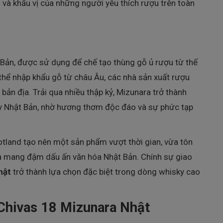
và khẩu vị của những người yêu thích rượu trên toàn
t Bản, được sử dụng để chế tạo thùng gỗ ủ rượu từ thế
 thể nhập khẩu gỗ từ châu Âu, các nhà sản xuất rượu
ản địa. Trải qua nhiều thập kỷ, Mizunara trở thành
ky Nhật Bản, nhờ hương thơm độc đáo và sự phức tạp
otland tạo nên một sản phẩm vượt thời gian, vừa tôn
vừa mang đậm dấu ấn văn hóa Nhật Bản. Chính sự giao
hật
trở thành lựa chọn đặc biệt trong dòng whisky cao
Chivas 18 Mizunara Nhật