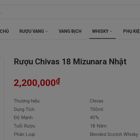
 CHỦ
RƯỢU VANG
VANG BỊCH
WHISKY
PHỤ KI
Rượu Chivas 18 Mizunara Nhật
₫
2,200,000
Thương hiệu:
Chivas
Dung Tích:
700ml
Độ Mạnh:
40%
Tuổi Rượu:
18 Năm
Phân Loại:
Blended Scotch Whisky