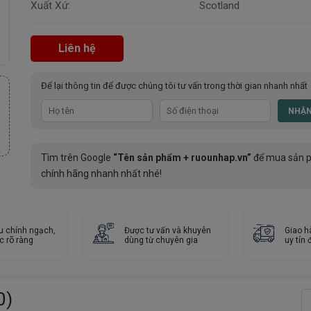
Xuất Xứ:
Scotland
Liên hệ
Để lại thông tin để được chúng tôi tư vấn trong thời gian nhanh nhất
Tìm trên Google
“Tên sản phẩm + ruounhap.vn”
để mua sản 
chính hãng nhanh nhất nhé!
u chính ngạch,
Được tư vấn và khuyên
Giao h
c rõ ràng
dùng từ chuyên gia
uy tín
0)