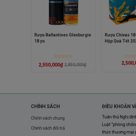
tiêu đen.
Vị:
Sự bùng nổ của vani, mật ong, gừng và t
Mizunara mạnh mẽ.
 21 năm
Rượu Ballantines Glenburgie
Rượu Chivas 18
18 yo
Hộp Quà Tết 20
Hậu vị:
Dài lâu, mượt mà, với dư vị khói nhẹ
Thiết kế sang trọng
Rated
Rated
0
₫
2,500,
2,550,000
₫
2,850,000
₫
0
0
out
out
Rượu
Chivas 18 Mizunara Nhật
mang thiết kế
of
of
5
5
xanh thanh lịch và logo mang đậm dấu ấn phư
trong các dịp lễ quan trọng hoặc các sự kiện đ
CHÍNH SÁCH
ĐIỀU KHOẢN V
Tuân thủ Nghị đị
Chính sách chung
Luật “phòng chống
Chính sách đổi trả
thức thương mại đ