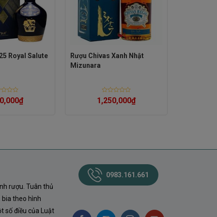
25 Royal Salute
Rượu Chivas Xanh Nhật
Mizunara
d
Rated
0,000
₫
1,250,000
₫
0
out
of
5
0983.161.661
nh rượu. Tuân thủ
 bia theo hình
t số điều của Luật