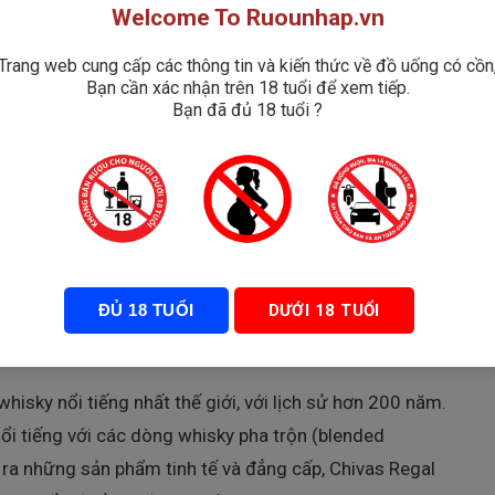
Welcome To Ruounhap.vn
Trang web cung cấp các thông tin và kiến thức về đồ uống có cồn
Bạn cần xác nhận trên 18 tuổi để xem tiếp.
Bạn đã đủ 18 tuổi ?
 bản này nhanh chóng thu hút sự chú ý không chỉ bởi
ấp và ý nghĩa văn hóa sâu sắc. Với nồng độ cồn 40%,
n hoàn hảo cho những buổi tiệc sang trọng, làm quà
u Chivas 18 Mizunara Nhật
ĐỦ 18 TUỔI
DƯỚI 18 TUỔI
isky nổi tiếng nhất thế giới, với lịch sử hơn 200 năm.
nổi tiếng với các dòng whisky pha trộn (blended
ra những sản phẩm tinh tế và đẳng cấp, Chivas Regal