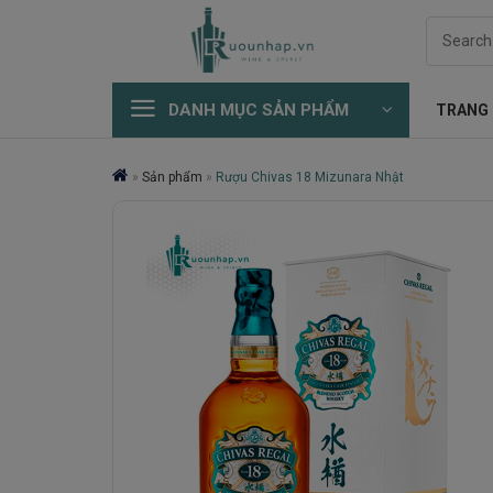
Skip
Search
to
for:
content
DANH MỤC SẢN PHẨM
TRANG
»
Sản phẩm
»
Rượu Chivas 18 Mizunara Nhật