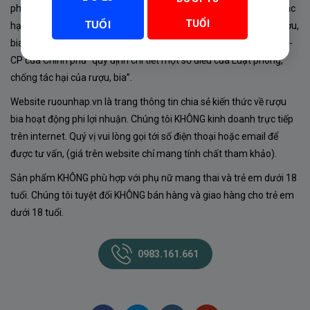
phủ về sản xuất, kinh doanh rượu. Tuân thủ Luật “phòng chống tác
TUỔI
TUỔI
hại của rượu, bia” số 44/2019/QH14-Điều 16 về “điều kiện bán rượu,
bia theo hình thức thương mại điện tử”; Nghị định số 24/2020/NĐ-
CP của Chính phủ “quy định chi tiết một số điều của Luật phòng,
chống tác hại của rượu, bia”.
Website ruounhap.vn là trang thông tin chia sẻ kiến thức về rượu
bia hoạt động phi lợi nhuận. Chúng tôi KHÔNG kinh doanh trực tiếp
trên internet. Quý vị vui lòng gọi tới số điện thoại hoặc email để
được tư vấn, (giá trên website chỉ mang tính chất tham khảo).
Sản phẩm KHÔNG phù hợp với phụ nữ mang thai và trẻ em dưới 18
tuổi. Chúng tôi tuyệt đối KHÔNG bán hàng và giao hàng cho trẻ em
dưới 18 tuổi.
0983.161.661