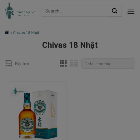
Skip
Search
to
for:
content
»
Chivas 18 Nhật
Chivas 18 Nhật
Bộ lọc