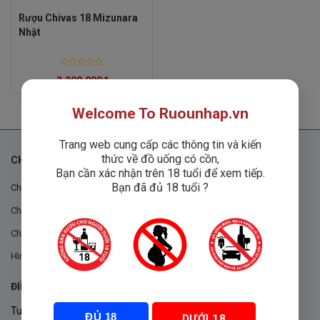
Rượu Chivas 18 Mizunara
Nhật
Rated
2,200,000
₫
0
out
of
5
Welcome To Ruounhap.vn
Trang web cung cấp các thông tin và kiến
thức về đồ uống có cồn,
CHÍNH SÁCH
Bạn cần xác nhận trên 18 tuổi để xem tiếp.
Bạn đã đủ 18 tuổi ?
Chính sách chung
Chính sách đổi trả
Chính sách mua hàng
Hình thức thanh toán
ĐIỀU KHOẢN VÀ CHÍNH SÁCH
Tuân thủ Nghị định 105/2017/NĐ-CP ngày 14/9/2017 của Chính
ĐỦ 18
DƯỚI 18