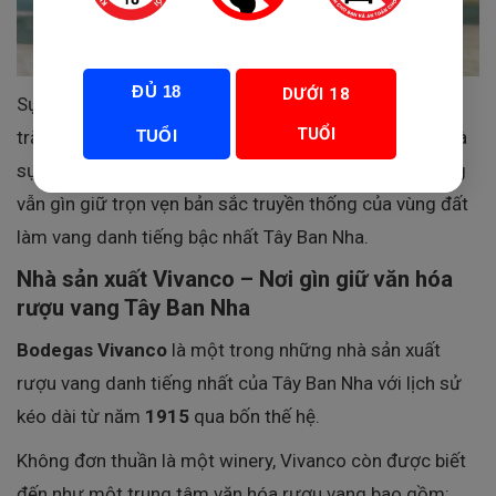
ĐỦ 18
DƯỚI 18
Sự kết hợp độc đáo này tạo nên một phong cách vang
TUỔI
TUỔI
trắng vừa tươi mát, thanh lịch, vừa sở hữu chiều sâu và
sự phức hợp hiếm có, thể hiện tinh thần đổi mới nhưng
vẫn gìn giữ trọn vẹn bản sắc truyền thống của vùng đất
làm vang danh tiếng bậc nhất Tây Ban Nha.
Nhà sản xuất Vivanco – Nơi gìn giữ văn hóa
rượu vang Tây Ban Nha
Bodegas Vivanco
là một trong những nhà sản xuất
rượu vang danh tiếng nhất của Tây Ban Nha với lịch sử
kéo dài từ năm
1915
qua bốn thế hệ.
Không đơn thuần là một winery, Vivanco còn được biết
đến như một trung tâm văn hóa rượu vang bao gồm: