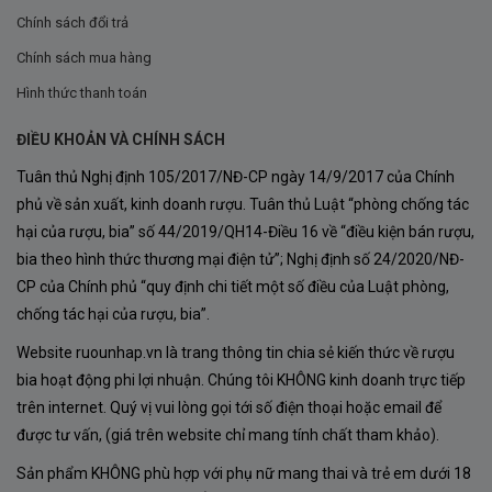
cam quýt
Chính sách đổi trả
hoa trắng
Chính sách mua hàng
Hình thức thanh toán
độ axit cân bằng
ĐIỀU KHOẢN VÀ CHÍNH SÁCH
Viura chính là nền tảng giúp chai vang giữ được sự
Tuân thủ Nghị định 105/2017/NĐ-CP ngày 14/9/2017 của Chính
thanh lịch và tươi mát.
phủ về sản xuất, kinh doanh rượu. Tuân thủ Luật “phòng chống tác
Tempranillo Blanco (35%)
hại của rượu, bia” số 44/2019/QH14-Điều 16 về “điều kiện bán rượu,
bia theo hình thức thương mại điện tử”; Nghị định số 24/2020/NĐ-
Đây là giống nho cực kỳ đặc biệt.
CP của Chính phủ “quy định chi tiết một số điều của Luật phòng,
chống tác hại của rượu, bia”.
Năm
1988
, người ta phát hiện một đột biến tự nhiên
trên cây Tempranillo đỏ tại Rioja. Giống nho mới này
Website ruounhap.vn là trang thông tin chia sẻ kiến thức về rượu
bia hoạt động phi lợi nhuận. Chúng tôi KHÔNG kinh doanh trực tiếp
được đặt tên là
Tempranillo Blanco
.
trên internet. Quý vị vui lòng gọi tới số điện thoại hoặc email để
Nó mang đến:
được tư vấn, (giá trên website chỉ mang tính chất tham khảo).
chuối chín
Sản phẩm KHÔNG phù hợp với phụ nữ mang thai và trẻ em dưới 18