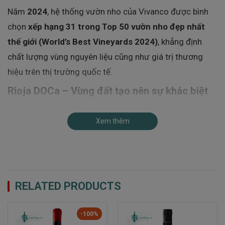
Năm
2024
, hệ thống vườn nho của Vivanco được bình
chọn
xếp hạng 31 trong Top 50 vườn nho đẹp nhất
thế giới (World’s Best Vineyards 2024)
, khẳng định
chất lượng vùng nguyên liệu cũng như giá trị thương
hiệu trên thị trường quốc tế.
Rioja DOCa – Vùng đất tạo nên sự khác biệt
Không giống nhiều chai vang trắng Rioja chỉ sử dụng
Xem thêm
nho từ một khu vực, Vivanco lựa chọn nguyên liệu từ
nhiều terroir khác nhau để tạo nên chiều sâu hương vị.
Nguồn nho được tuyển chọn từ:
Briones (Rioja Alta)
với khí hậu chịu ảnh hưởng Đại
RELATED PRODUCTS
Tây Dương, mang đến độ tươi và hương thơm thanh
lịch.
-100%