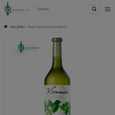
Skip
Search
to
for:
content
»
Sản phẩm
»
Rượu Vang Vivanco Blanco