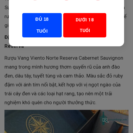
Sur Valles không ngừng nỗ lực tạo ra những sản phẩm
rượu vang chất lượng cao, được yêu thích trên toàn thế
ĐỦ 18
DƯỚI 18
giới.
TUỔI
TUỔI
Đặc Điểm Nổi Bật Của Rượu Vang Viento Norte
Reserva
Rượu Vang Viento Norte Reserva Cabernet Sauvignon
mang trong mình hương thơm quyến rũ của anh đào
đen, dâu tây, tuyết tùng và cam thảo. Màu sắc đỏ ruby
đậm với ánh tím nổi bật, kết hợp với vị ngọt ngào của
trái cây đen và các loại hạt rang, tạo nên một trải
nghiệm khó quên cho người thưởng thức.