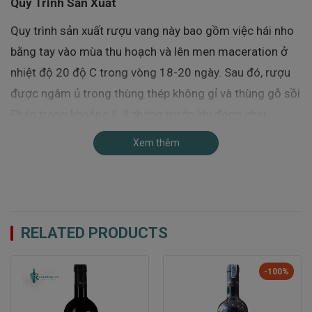
Quy Trình Sản Xuất
Quy trình sản xuất rượu vang này bao gồm việc hái nho
bằng tay vào mùa thu hoạch và lên men maceration ở
nhiệt độ 20 độ C trong vòng 18-20 ngày. Sau đó, rượu
được ngâm ủ trong thùng thép không gỉ và thùng gỗ sồi
Pháp trong khoảng 6-8 tháng trước khi đóng chai.
Cách Thưởng Thức và Kết Hợp
Xem thêm
Rượu Viento Norte Reserva là sự lựa chọn hoàn hảo để
kết hợp cùng các món ăn như thịt đỏ, thịt cừu, phô mai
và các món có gia vị đơn giản. Sự đầy đặn và mạnh mẽ
RELATED PRODUCTS
của rượu làm nổi bật hương vị của các món ăn, mang lại
bữa tiệc đầy hương vị và sắc màu.
-100%