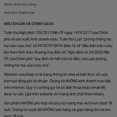
Chính sách mua hàng
Lý Do Chọn Rượu Vang Viento Norte Reserva
Hình thức thanh toán
Với một giá cả hợp lý, Viento Norte Reserva không chỉ
ĐIỀU KHOẢN VÀ CHÍNH SÁCH
cung cấp một hương vị rượu vang tuyệt vời mà còn là
Tuân thủ Nghị định 105/2017/NĐ-CP ngày 14/9/2017 của Chính
sự lựa chọn thể hiện đẳng cấp và gu thưởng thức tinh
phủ về sản xuất, kinh doanh rượu. Tuân thủ Luật “phòng chống tác
hại của rượu, bia” số 44/2019/QH14-Điều 16 về “điều kiện bán rượu,
tế. Nó phù hợp cho cả những bữa tiệc sang trọng và làm
bia theo hình thức thương mại điện tử”; Nghị định số 24/2020/NĐ-
quà tặng đặc biệt.
CP của Chính phủ “quy định chi tiết một số điều của Luật phòng,
Kết Luận
chống tác hại của rượu, bia”.
Website ruounhap.vn là trang thông tin chia sẻ kiến thức về rượu
Không chỉ là một loại rượu vang, Viento Norte Reserva
bia hoạt động phi lợi nhuận. Chúng tôi KHÔNG kinh doanh trực tiếp
Cabernet Sauvignon từ nhà Sur Valles là minh chứng
trên internet. Quý vị vui lòng gọi tới số điện thoại hoặc email để
cho sự tinh tế và chất lượng đỉnh cao của ngành sản
được tư vấn, (giá trên website chỉ mang tính chất tham khảo).
xuất rượu vang Chile. Đừng bỏ lỡ cơ hội trải nghiệm sự
Sản phẩm KHÔNG phù hợp với phụ nữ mang thai và trẻ em dưới 18
độc đáo và hấp dẫn của loại rượu vang này. Ghé thăm
tuổi. Chúng tôi tuyệt đối KHÔNG bán hàng và giao hàng cho trẻ em
website
www.ruounhap.vn
để tìm hiểu thêm và sở hữu
dưới 18 tuổi.