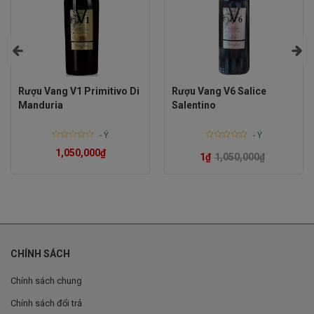
Rượu Vang V1 Primitivo Di
Rượu Vang V6 Salice
Manduria
Salentino
-
Ý
-
Ý
Rated
Rated
1,050,000
₫
0
0
1
₫
1,050,000
₫
out
out
of
of
5
5
CHÍNH SÁCH
Chính sách chung
Chính sách đổi trả