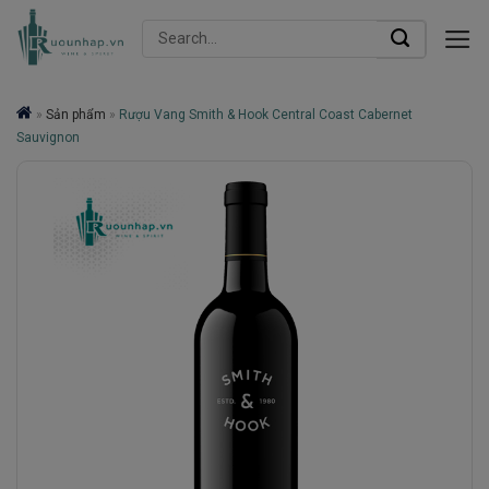
Skip
Search
to
for:
content
»
Sản phẩm
»
Rượu Vang Smith & Hook Central Coast Cabernet
Sauvignon