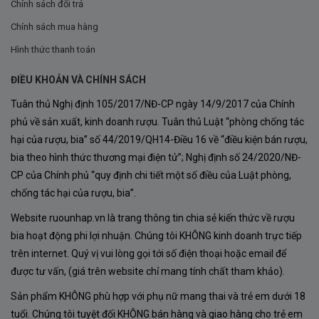
hương trái cây.
Chính sách đổi trả
Chính sách mua hàng
Paso Robles
Hình thức thanh toán
Một trong những vùng Cabernet Sauvignon nổi tiếng
nhất California với ngày nóng, đêm mát. Nho từ Paso
ĐIỀU KHOẢN VÀ CHÍNH SÁCH
Robles mang đến chiều sâu, độ đậm đặc và tiềm năng
Tuân thủ Nghị định 105/2017/NĐ-CP ngày 14/9/2017 của Chính
phủ về sản xuất, kinh doanh rượu. Tuân thủ Luật “phòng chống tác
phát triển lâu dài cho rượu.
hại của rượu, bia” số 44/2019/QH14-Điều 16 về “điều kiện bán rượu,
Sự kết hợp hài hòa của năm tiểu vùng đã tạo nên một
bia theo hình thức thương mại điện tử”; Nghị định số 24/2020/NĐ-
chai Cabernet Sauvignon mang đầy đủ đặc trưng của
CP của Chính phủ “quy định chi tiết một số điều của Luật phòng,
chống tác hại của rượu, bia”.
Central Coast.
Website ruounhap.vn là trang thông tin chia sẻ kiến thức về rượu
Giống nho Cabernet Sauvignon – Linh hồn
bia hoạt động phi lợi nhuận. Chúng tôi KHÔNG kinh doanh trực tiếp
của chai Rượu Vang Smith & Hook Central
trên internet. Quý vị vui lòng gọi tới số điện thoại hoặc email để
Coast Cabernet Sauvignon
được tư vấn, (giá trên website chỉ mang tính chất tham khảo).
Smith & Hook Central Coast Cabernet Sauvignon được
Sản phẩm KHÔNG phù hợp với phụ nữ mang thai và trẻ em dưới 18
làm hoàn toàn từ 100% Cabernet Sauvignon.
tuổi. Chúng tôi tuyệt đối KHÔNG bán hàng và giao hàng cho trẻ em