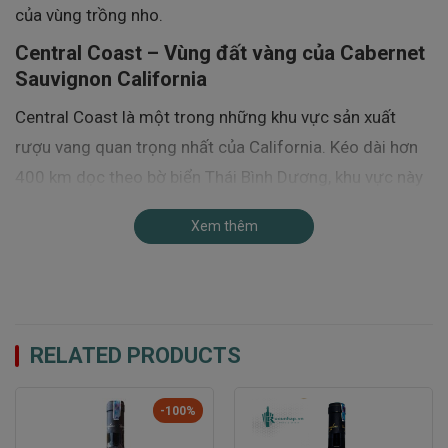
của vùng trồng nho.
Central Coast – Vùng đất vàng của Cabernet
Sauvignon California
Central Coast là một trong những khu vực sản xuất
rượu vang quan trọng nhất của California. Kéo dài hơn
400 km dọc theo bờ biển Thái Bình Dương, khu vực này
sở hữu khí hậu đa dạng cùng điều kiện thổ nhưỡng lý
Xem thêm
tưởng cho nhiều giống nho cao cấp.
Khí hậu tại Central Coast có sự chênh lệch nhiệt độ lớn
giữa ngày và đêm. Ban ngày nắng ấm giúp nho phát
triển lượng đường tối ưu, trong khi những làn gió mát từ
RELATED PRODUCTS
đại dương vào ban đêm giúp duy trì độ axit tự nhiên, tạo
nên sự cân bằng hoàn hảo trong trái nho.
-100%
Smith & Hook Central Coast Cabernet Sauvignon được